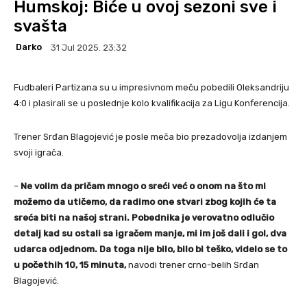
Humskoj: Biće u ovoj sezoni sve i
svašta
Darko
31 Jul 2025. 23:32
Fudbaleri Partizana su u impresivnom meču pobedili Oleksandriju
4:0 i plasirali se u poslednje kolo kvalifikacija za Ligu Konferencija.
Trener Srđan Blagojević je posle meča bio prezadovolja izdanjem
svoji igrača.
–
Ne volim da pričam mnogo o sreći već o onom na što mi
možemo da utičemo, da radimo one stvari zbog kojih će ta
sreća biti na našoj strani. Pobednika je verovatno odlučio
detalj kad su ostali sa igračem manje, mi im još dali i gol, dva
udarca odjednom. Da toga nije bilo, bilo bi teško, videlo se to
u počethih 10, 15 minuta,
navodi trener crno-belih Srđan
Blagojević.