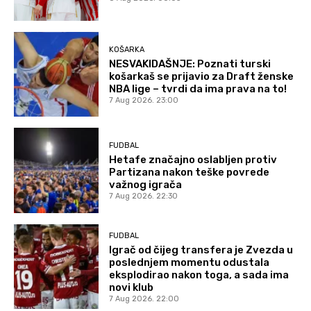
KOŠARKA
NESVAKIDAŠNJE: Poznati turski
košarkaš se prijavio za Draft ženske
NBA lige – tvrdi da ima prava na to!
7 Aug 2026. 23:00
FUDBAL
Hetafe značajno oslabljen protiv
Partizana nakon teške povrede
važnog igrača
7 Aug 2026. 22:30
FUDBAL
Igrač od čijeg transfera je Zvezda u
poslednjem momentu odustala
eksplodirao nakon toga, a sada ima
novi klub
7 Aug 2026. 22:00