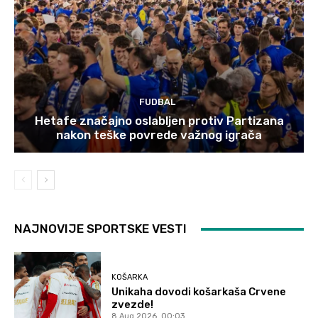
FUDBAL
Hetafe značajno oslabljen protiv Partizana
nakon teške povrede važnog igrača
NAJNOVIJE SPORTSKE VESTI
KOŠARKA
Unikaha dovodi košarkaša Crvene
zvezde!
8 Aug 2026. 00:03