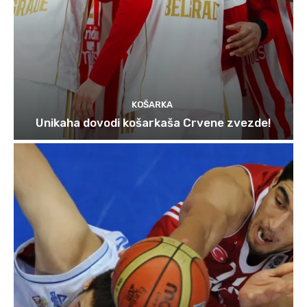
KOŠARKA
Unikaha dovodi košarkaša Crvene zvezde!