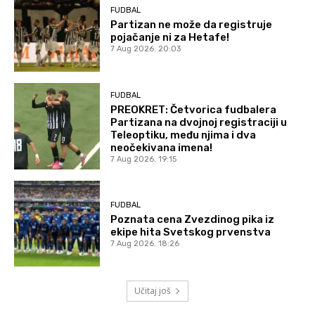
FUDBAL
Partizan ne može da registruje
pojačanje ni za Hetafe!
7 Aug 2026. 20:03
FUDBAL
PREOKRET: Četvorica fudbalera
Partizana na dvojnoj registraciji u
Teleoptiku, među njima i dva
neočekivana imena!
7 Aug 2026. 19:15
FUDBAL
Poznata cena Zvezdinog pika iz
ekipe hita Svetskog prvenstva
7 Aug 2026. 18:26
Učitaj još