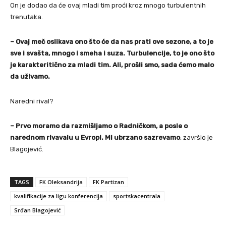
On je dodao da će ovaj mladi tim proći kroz mnogo turbulentnih
trenutaka.
– Ovaj meč oslikava ono što će da nas prati ove sezone, a to je
sve i svašta, mnogo i smeha i suza. Turbulencije, to je ono što
je karakteritično za mladi tim. Ali, prošli smo, sada ćemo malo
da uživamo.
Naredni rival?
– Prvo moramo da razmišljamo o Radničkom, a posle o
narednom rivavalu u Evropi. Mi ubrzano sazrevamo
, završio je
Blagojević.
TAGS
FK Oleksandrija
FK Partizan
kvalifikacije za ligu konferencija
sportskacentrala
Srđan Blagojević