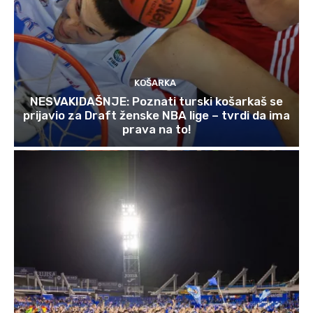
KOŠARKA
NESVAKIDAŠNJE: Poznati turski košarkaš se
prijavio za Draft ženske NBA lige – tvrdi da ima
prava na to!