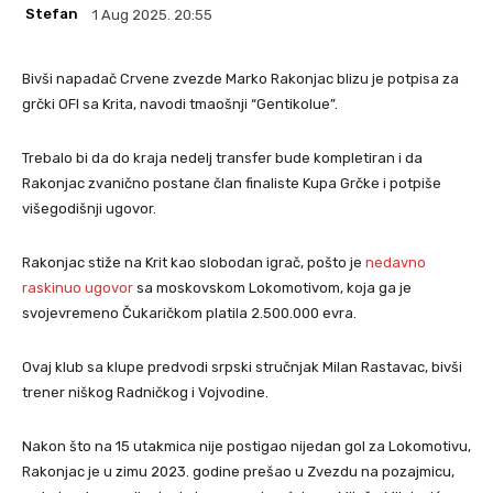
Stefan
1 Aug 2025. 20:55
Bivši napadač Crvene zvezde Marko Rakonjac blizu je potpisa za
grčki OFI sa Krita, navodi tmaošnji “Gentikolue”.
Trebalo bi da do kraja nedelj transfer bude kompletiran i da
Rakonjac zvanično postane član finaliste Kupa Grčke i potpiše
višegodišnji ugovor.
Rakonjac stiže na Krit kao slobodan igrač, pošto je
nedavno
raskinuo ugovor
sa moskovskom Lokomotivom, koja ga je
svojevremeno Čukaričkom platila 2.500.000 evra.
Ovaj klub sa klupe predvodi srpski stručnjak Milan Rastavac, bivši
trener niškog Radničkog i Vojvodine.
Nakon što na 15 utakmica nije postigao nijedan gol za Lokomotivu,
Rakonjac je u zimu 2023. godine prešao u Zvezdu na pozajmicu,