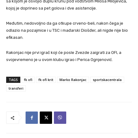
sa kojom je osvojio duplu krunu pod vođstvom Miloša Milojevića,
kojoj je doprineo sa pet golova i dve asistencije.
Međutim, nedovoljno da ga otkupe crveno-beli, nakon čega je
odlazio na pozajmice i u TSC i mađarski Diošđer, ali nigde nije bio
efikasan.
Rakonjac nije prvi igrač koji će posle Zvezde zaigrati za OFI, a
svojevremeno je u ovom klubu igrao i Perica Ognjenović.
TAGS
fk ofi
fk ofi krit
Marko Rakonjac
sportskacentrala
transferi