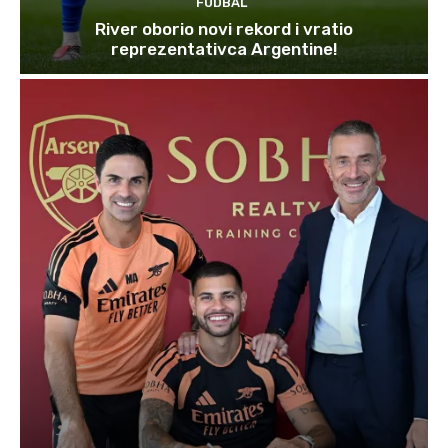
FUDBAL
River oborio novi rekord i vratio
reprezentativca Argentine!