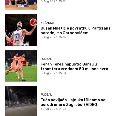
8 Aug 2026. 15:57
KOŠARKA
Dušan Miletić o povratku u Partizan i
saradnji sa Obradovićem
8 Aug 2026. 15:36
FUDBAL
Feran Tores napustio Barsu u
transferu vrednom 50 miliona evra
8 Aug 2026. 15:04
FUDBAL
Tuča navijača Hajduka i Dinama na
aerodromu u Zagrebu! (VIDEO)
8 Aug 2026. 14:25