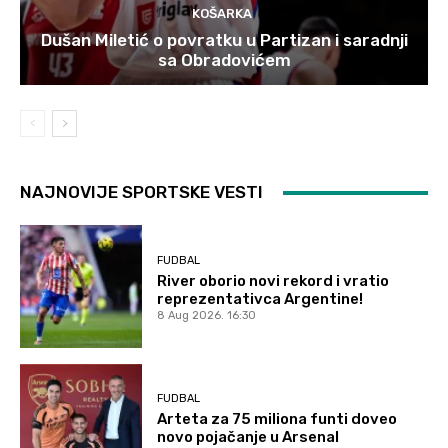
KOŠARKA
Dušan Miletić o povratku u Partizan i saradnji
sa Obradovićem
NAJNOVIJE SPORTSKE VESTI
FUDBAL
River oborio novi rekord i vratio
reprezentativca Argentine!
8 Aug 2026. 16:30
FUDBAL
Arteta za 75 miliona funti doveo
novo pojačanje u Arsenal