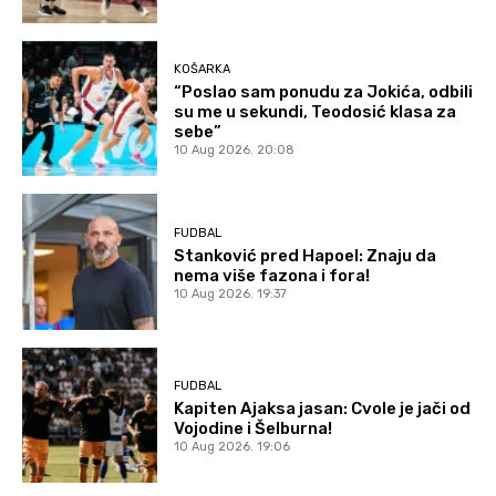
KOŠARKA
“Poslao sam ponudu za Jokića, odbili
su me u sekundi, Teodosić klasa za
sebe”
10 Aug 2026. 20:08
FUDBAL
Stanković pred Hapoel: Znaju da
nema više fazona i fora!
10 Aug 2026. 19:37
FUDBAL
Kapiten Ajaksa jasan: Cvole je jači od
Vojodine i Šelburna!
10 Aug 2026. 19:06