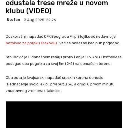
odustala trese mreže u novom
klubu (VIDEO)
Stefan
3 Aug 2025. 22:26
Doskorašnji napadač OFK Beograda Filip Stojilković nedavno je
potpisao za poljsku Krakoviju
i već se pokazao kao pun pogodak.
Stojilković je u današnem remiju protiv Lehije u 3. kolu Ekstraklase
postigao oba pogotka za svoj tim (2-2) na domaćem terenu.
Oba puta je švajcarski napadač srpskih korena donosio
izjednačenje svojoj ekipi, prvi put u 36, a drugi u prvom minutu
zaustavnog vremena utakmice.