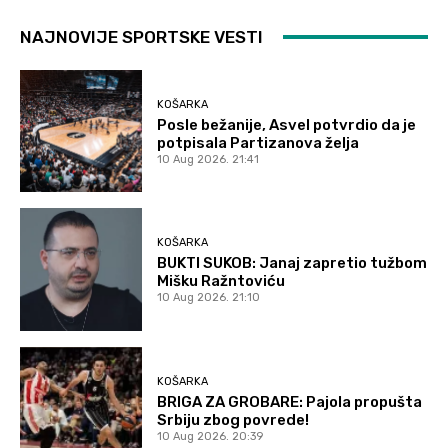
NAJNOVIJE SPORTSKE VESTI
KOŠARKA
Posle bežanije, Asvel potvrdio da je
potpisala Partizanova želja
10 Aug 2026. 21:41
KOŠARKA
BUKTI SUKOB: Janaj zapretio tužbom
Mišku Ražntoviću
10 Aug 2026. 21:10
KOŠARKA
BRIGA ZA GROBARE: Pajola propušta
Srbiju zbog povrede!
10 Aug 2026. 20:39