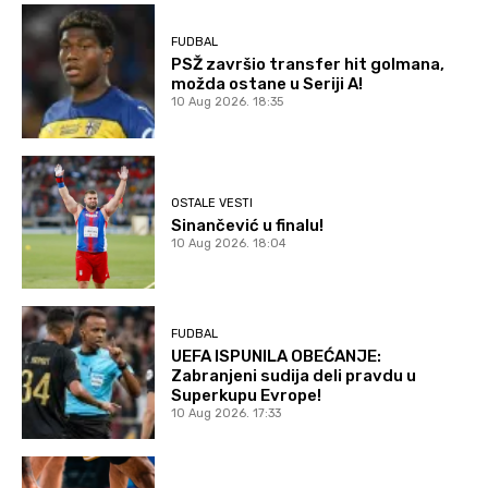
FUDBAL
PSŽ završio transfer hit golmana,
možda ostane u Seriji A!
10 Aug 2026. 18:35
OSTALE VESTI
Sinančević u finalu!
10 Aug 2026. 18:04
FUDBAL
UEFA ISPUNILA OBEĆANJE:
Zabranjeni sudija deli pravdu u
Superkupu Evrope!
10 Aug 2026. 17:33