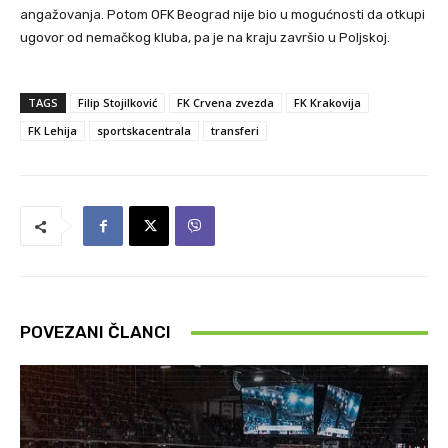
angažovanja. Potom OFK Beograd nije bio u mogućnosti da otkupi
ugovor od nemačkog kluba, pa je na kraju završio u Poljskoj.
TAGS
Filip Stojilković
FK Crvena zvezda
FK Krakovija
FK Lehija
sportskacentrala
transferi
POVEZANI ČLANCI