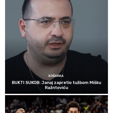
KOŠARKA
BUKTI SUKOB: Janaj zapretio tužbom Mišku
Ražntoviću