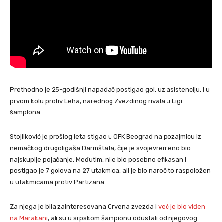
Prethodno je 25-godišnji napadač postigao gol, uz asistenciju, i u
prvom kolu protiv Leha, narednog Zvezdinog rivala u Ligi
šampiona.
Stojilković je prošlog leta stigao u OFK Beograd na pozajmicu iz
nemačkog drugoligaša Darmštata, čije je svojevremeno bio
najskuplje pojačanje. Međutim, nije bio posebno efikasan i
postigao je 7 golova na 27 utakmica, ali je bio naročito raspoložen
u utakmicama protiv Partizana.
Za njega je bila zainteresovana Crvena zvezda i
već je bio viđen
na Marakani
, ali su u srpskom šampionu odustali od njegovog