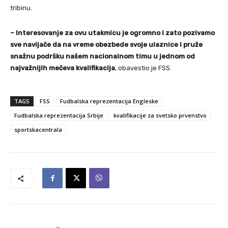
tribinu.
– Interesovanje za ovu utakmicu je ogromno i zato pozivamo
sve navijače da na vreme obezbede svoje ulaznice i pruže
snažnu podršku našem nacionalnom timu u jednom od
najvažnijih mečeva kvalifikacija
, obavestio je FSS.
TAGS
FSS
Fudbalska reprezentacija Engleske
Fudbalska reprezentacija Srbije
kvalifikacije za svetsko prvenstvo
sportskacentrala