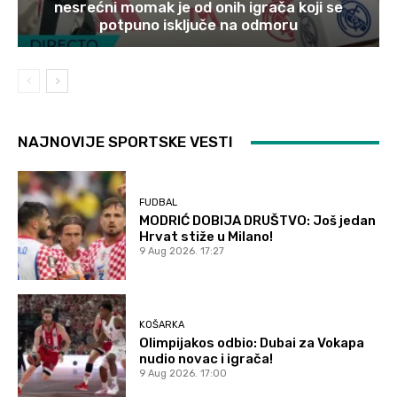
nesrećni momak je od onih igrača koji se
potpuno isključe na odmoru
NAJNOVIJE SPORTSKE VESTI
FUDBAL
MODRIĆ DOBIJA DRUŠTVO: Još jedan
Hrvat stiže u Milano!
9 Aug 2026. 17:27
KOŠARKA
Olimpijakos odbio: Dubai za Vokapa
nudio novac i igrača!
9 Aug 2026. 17:00