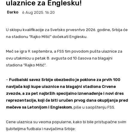
ulaznice za Englesku!
Darko
6 Aug 2025. 16:20
U sklopu kvalifikacije za Svetsko prvesntvo 2026. godine, Srbija će
na stadionu “Rajko Mitić” dočekati Englesku.
Meč se igra 9. septembra, a FSS tim povodom pušta ulaznice za
ovu utakmicu u petak 8. avgusta od 10 časova na blagajni
stadiona “Rajko Mitić”.
–
Fudbalski savez Srbije obezbedio je poklone za prvih 100
navijača koji kupe ulaznice na blagajni stadiona Crvene
zvezde, a za pet najbržih specijalno iznenađenje i novi dres
reprezentacije, koji će biti uručen prvog dana okupljanja pred
mečeve sa Letonijom i Engleskom
, piše u saopštenju FSS.
Cene ulaznica su veoma popularne, kako bi bile pristupačne svim
ljubiteljima fudbala i navijačima Srbije: