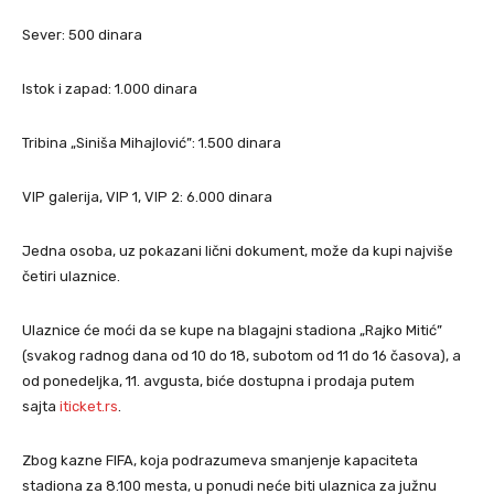
Sever: 500 dinara
Istok i zapad: 1.000 dinara
Tribina „Siniša Mihajlović”: 1.500 dinara
VIP galerija, VIP 1, VIP 2: 6.000 dinara
Jedna osoba, uz pokazani lični dokument, može da kupi najviše
četiri ulaznice.
Ulaznice će moći da se kupe na blagajni stadiona „Rajko Mitić”
(svakog radnog dana od 10 do 18, subotom od 11 do 16 časova), a
od ponedeljka, 11. avgusta, biće dostupna i prodaja putem
sajta
iticket.rs
.
Zbog kazne FIFA, koja podrazumeva smanjenje kapaciteta
stadiona za 8.100 mesta, u ponudi neće biti ulaznica za južnu