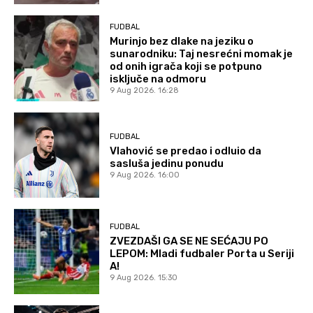
FUDBAL
Murinjo bez dlake na jeziku o
sunarodniku: Taj nesrećni momak je
od onih igrača koji se potpuno
isključe na odmoru
9 Aug 2026. 16:28
FUDBAL
Vlahović se predao i odluio da
sasluša jedinu ponudu
9 Aug 2026. 16:00
FUDBAL
ZVEZDAŠI GA SE NE SEĆAJU PO
LEPOM: Mladi fudbaler Porta u Seriji
A!
9 Aug 2026. 15:30