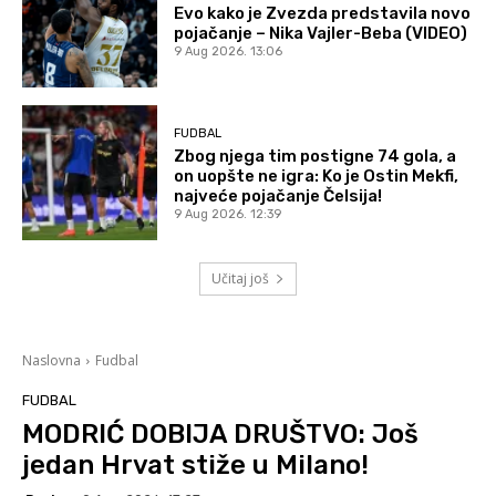
Evo kako je Zvezda predstavila novo
pojačanje – Nika Vajler-Beba (VIDEO)
9 Aug 2026. 13:06
FUDBAL
Zbog njega tim postigne 74 gola, a
on uopšte ne igra: Ko je Ostin Mekfi,
najveće pojačanje Čelsija!
9 Aug 2026. 12:39
Učitaj još