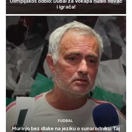
Olimpijakos odbio: Dubai za Vokapa nudio novac
i igrača!
FUDBAL
Murinjo bez dlake na jeziku o sunarodniku: Taj