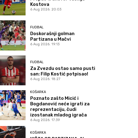
Kostova
6 Aug 2026. 20:03
FUDBAL
Doskorašnji golman
Partizana u Mačvi
6 Aug 2026. 19:13
FUDBAL
Za Zvezdu ostao samo pusti
san: Filip Kostić potpisao!
6 Aug 2026. 18:27
KOŠARKA
Poznato zašto Micić i
Bogdanović neće igrati za
reprezentaciju, čudi
izostanak mladog igrača
6 Aug 2026. 17:39
KOŠARKA