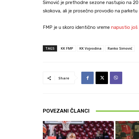
Simović je prethodne sezone nastupio na 20 u
skokova, ali je prosečno provodio na parketu
FMP je u skoro identično vreme
napustio još
TAGS
KK FMP
KK Vojvodina
Ranko Simović
Share
POVEZANI ČLANCI