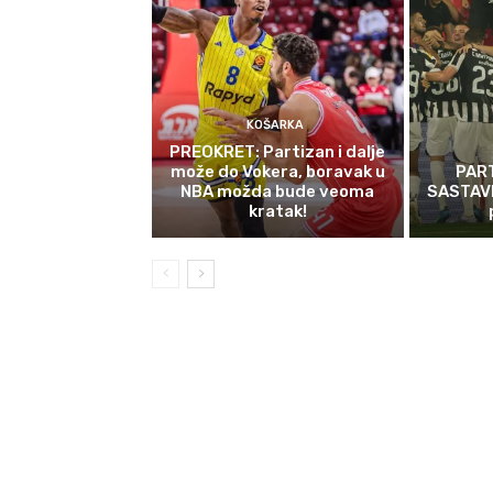
KOŠARKA
PREOKRET: Partizan i dalje
može do Vokera, boravak u
PAR
NBA možda bude veoma
SASTAVI:
kratak!