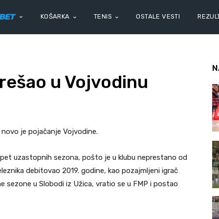
KOŠARKA
TENIS
OSTALE VESTI
REZULT
N
rešao u Vojvodinu
novo je pojačanje Vojvodine.
 pet uzastopnih sezona, pošto je u klubu neprestano od
leznika debitovao 2019. godine, kao pozajmljeni igrač
e sezone u Slobodi iz Užica, vratio se u FMP i postao