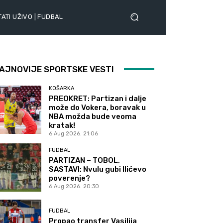
ATI UŽIVO | FUDBAL
AJNOVIJE SPORTSKE VESTI
KOŠARKA
PREOKRET: Partizan i dalje
može do Vokera, boravak u
NBA možda bude veoma
kratak!
6 Aug 2026. 21:06
FUDBAL
PARTIZAN – TOBOL,
SASTAVI: Nvulu gubi Ilićevo
poverenje?
6 Aug 2026. 20:30
FUDBAL
Propao transfer Vasilija