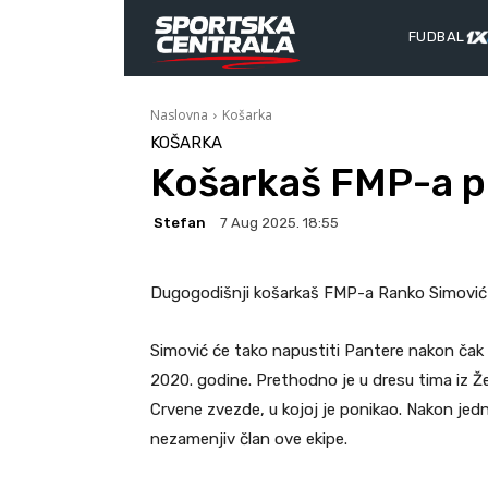
FUDBAL
Naslovna
Košarka
KOŠARKA
Košarkaš FMP-a p
Stefan
7 Aug 2025. 18:55
Dugogodišnji košarkaš FMP-a Ranko Simović 
Simović će tako napustiti Pantere nakon čak
2020. godine. Prethodno je u dresu tima iz Že
Crvene zvezde, u kojoj je ponikao. Nakon jedn
nezamenjiv član ove ekipe.