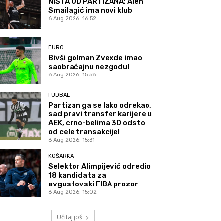
NIŠTA OD PARTIZANA: Alen
Smailagić ima novi klub
6 Aug 2026. 16:52
EURO
Bivši golman Zvexde imao
saobraćajnu nezgodu!
6 Aug 2026. 15:58
FUDBAL
Partizan ga se lako odrekao,
sad pravi transfer karijere u
AEK, crno-belima 30 odsto
od cele transakcije!
6 Aug 2026. 15:31
KOŠARKA
Selektor Alimpijević odredio
18 kandidata za
avgustovski FIBA prozor
6 Aug 2026. 15:02
Učitaj još