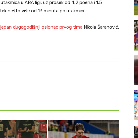
takmica u ABA ligi, uz prosek od 4,2 poena i 1,5
 tek nešto više od 13 minuta po utakmici.
 jedan dugogodišnji oslonac prvog tima
Nikola Šaranović.