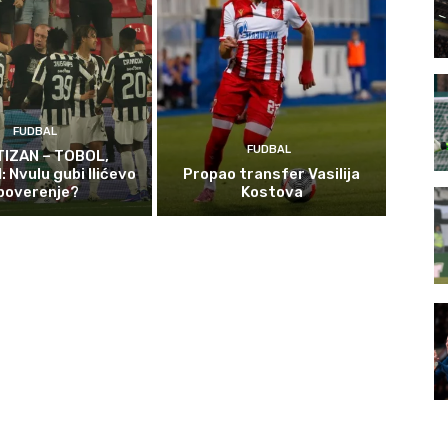
FUDBAL
FUDBAL
TIZAN – TOBOL,
 Nvulu gubi Ilićevo
Propao transfer Vasilija
poverenje?
Kostova