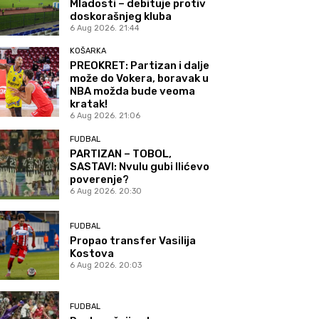
Mladosti – debituje protiv
doskorašnjeg kluba
6 Aug 2026. 21:44
KOŠARKA
PREOKRET: Partizan i dalje
može do Vokera, boravak u
NBA možda bude veoma
kratak!
6 Aug 2026. 21:06
FUDBAL
PARTIZAN – TOBOL,
SASTAVI: Nvulu gubi Ilićevo
poverenje?
6 Aug 2026. 20:30
FUDBAL
Propao transfer Vasilija
Kostova
6 Aug 2026. 20:03
FUDBAL