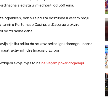
ojedinačna sjedišta u vrijednosti od 550 eura.
ta ograničen, dok su sjedišta dostupna u većem broju.
vo turnir u Portomaso Casinu, a džeparac u okviru
u od tri radna dana.
tavlja rijetku priliku da se kroz online igru domognu scene
 najatraktivnijih destinacija u Evropi.
 obezbijedi svoje mjesto na
najvećem poker događaju