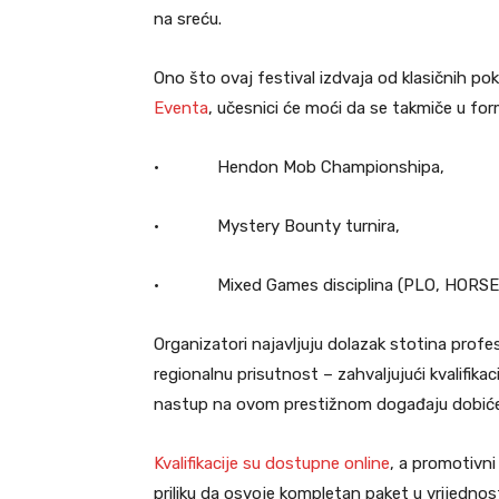
na sreću.
Ono što ovaj festival izdvaja od klasičnih po
Eventa
, učesnici će moći da se takmiče u fo
• Hendon Mob Championshipa,
• Mystery Bounty turnira,
• Mixed Games disciplina (PLO, HORSE, H
Organizatori najavljuju dolazak stotina profesio
regionalnu prisutnost – zahvaljujući kvalifika
nastup na ovom prestižnom događaju dobiće i
Kvalifikacije su dostupne online
, a promotivni 
priliku da osvoje kompletan paket u vrijednost