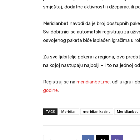
smještaj, dodatne aktivnosti i džeparac, ili p
Meridianbet navodi da je broj dostupnih pake
Svi dobitnici se automatski registruju za uži
osvojenog paketa biće isplaćen igračima u rok
Za sve ljubitelje pokera iz regiona, ovo preds
na kojoj nastupaju najbolji – i to na jednoj od
Registruj se na
meridianbet.me
, uđi u igru i
godine
.
TAGS
Meridian
meridian kazino
Meridianbet