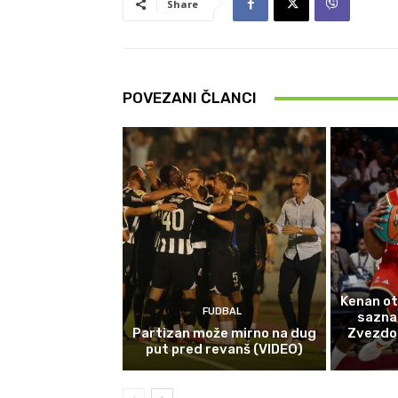
Share
POVEZANI ČLANCI
Kenan ot
FUDBAL
sazna
Partizan može mirno na dug
Zvezdom 
put pred revanš (VIDEO)