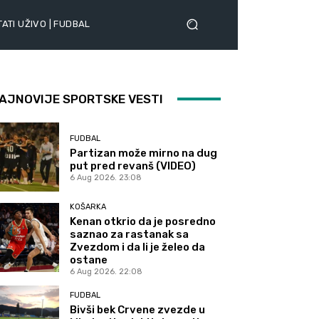
ATI UŽIVO | FUDBAL
AJNOVIJE SPORTSKE VESTI
FUDBAL
Partizan može mirno na dug
put pred revanš (VIDEO)
6 Aug 2026. 23:08
KOŠARKA
Kenan otkrio da je posredno
saznao za rastanak sa
Zvezdom i da li je želeo da
ostane
6 Aug 2026. 22:08
FUDBAL
Bivši bek Crvene zvezde u