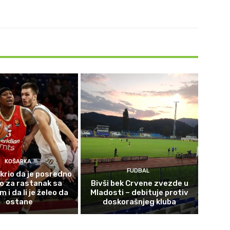
KOŠARKA
FUDBAL
krio da je posredno
o za rastanak sa
Bivši bek Crvene zvezde u
i da li je želeo da
Mladosti – debituje protiv
ostane
doskorašnjeg kluba