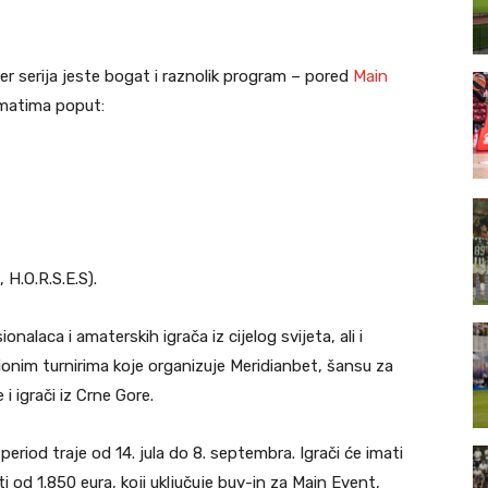
ker serija jeste bogat i raznolik program – pored
Main
rmatima poput:
.O.R.S.E.S).
nalaca i amaterskih igrača iz cijelog svijeta, ali i
cionim turnirima koje organizuje Meridianbet, šansu za
 igrači iz Crne Gore.
period traje od 14. jula do 8. septembra. Igrači će imati
i od 1.850 eura, koji uključuje buy-in za Main Event,