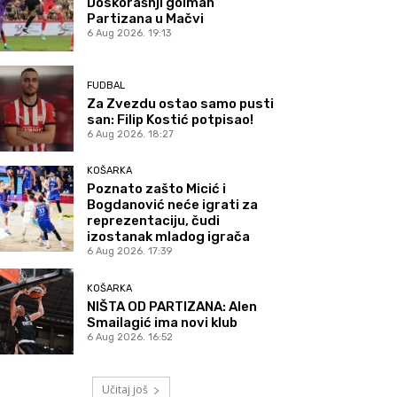
Doskorašnji golman
Partizana u Mačvi
6 Aug 2026. 19:13
FUDBAL
Za Zvezdu ostao samo pusti
san: Filip Kostić potpisao!
6 Aug 2026. 18:27
KOŠARKA
Poznato zašto Micić i
Bogdanović neće igrati za
reprezentaciju, čudi
izostanak mladog igrača
6 Aug 2026. 17:39
KOŠARKA
NIŠTA OD PARTIZANA: Alen
Smailagić ima novi klub
6 Aug 2026. 16:52
Učitaj još