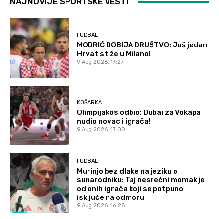
NAJNOVIJE SPORTSKE VESTI
FUDBAL
MODRIĆ DOBIJA DRUŠTVO: Još jedan
Hrvat stiže u Milano!
9 Aug 2026. 17:27
KOŠARKA
Olimpijakos odbio: Dubai za Vokapa
nudio novac i igrača!
9 Aug 2026. 17:00
FUDBAL
Murinjo bez dlake na jeziku o
sunarodniku: Taj nesrećni momak je
od onih igrača koji se potpuno
isključe na odmoru
9 Aug 2026. 16:28