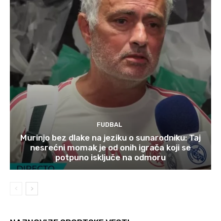
FUDBAL
Murinjo bez dlake na jeziku o sunarodniku: Taj
nesrećni momak je od onih igrača koji se
potpuno isključe na odmoru