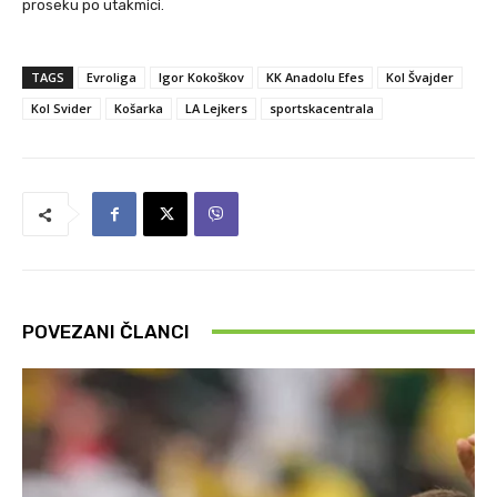
proseku po utakmici.
TAGS
Evroliga
Igor Kokoškov
KK Anadolu Efes
Kol Švajder
Kol Svider
Košarka
LA Lejkers
sportskacentrala
POVEZANI ČLANCI