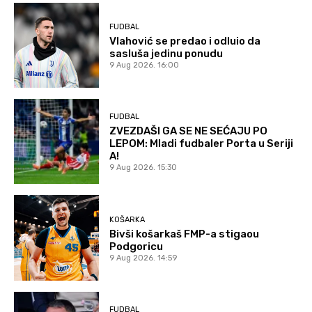
FUDBAL
Vlahović se predao i odluio da
sasluša jedinu ponudu
9 Aug 2026. 16:00
FUDBAL
ZVEZDAŠI GA SE NE SEĆAJU PO
LEPOM: Mladi fudbaler Porta u Seriji
A!
9 Aug 2026. 15:30
KOŠARKA
Bivši košarkaš FMP-a stigaou
Podgoricu
9 Aug 2026. 14:59
FUDBAL