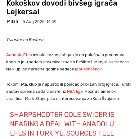
Kokoškov dovodi bivšeg igrača
Lejkersa!
Milan
8 Aug 2025. 14:39
Transfer na Bosforu.
Anadolu Efes
minule sezone stigao je do polufinala prvenstva
kada ih je u sedam utakmica izbacio Bešiktaš. Menjali su trenera.
Na klupi od naredne godine sedeće
Igor Kokoškov.
Tokom leta, klub je napustio ili pojačao približan broj igrača. Turski
sastav sprema sada transfer iz
NBA lige.
Poznati američki
analitičar Mark Stajn, piše o interesovanju za Kola Švajdera.
SHARPSHOOTER COLE SWIDER IS
NEARING A DEAL WITH ANADOLU
EFES IN TÜRKIYE, SOURCES TELL