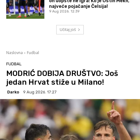
on uopšte ne igra: Ko je Ostin Mekfi,
najveće pojačanje Čelsija!
9 Aug 2026. 12:39
Učitaj još