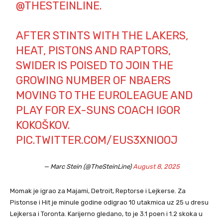
@THESTEINLINE
.
AFTER STINTS WITH THE LAKERS,
HEAT, PISTONS AND RAPTORS,
SWIDER IS POISED TO JOIN THE
GROWING NUMBER OF NBAERS
MOVING TO THE EUROLEAGUE AND
PLAY FOR EX-SUNS COACH IGOR
KOKOŠKOV.
PIC.TWITTER.COM/EUS3XNIOOJ
— Marc Stein (@TheSteinLine)
August 8, 2025
Momak je igrao za Majami, Detroit, Reptorse i Lejkerse. Za
Pistonse i Hit je minule godine odigrao 10 utakmica uz 25 u dresu
Lejkersa i Toronta. Karijerno gledano, to je 3.1 poen i 1.2 skoka u