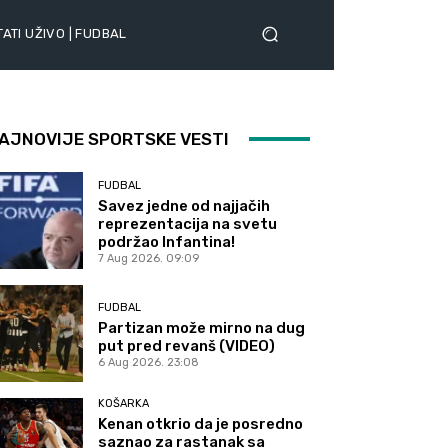
ATI UŽIVO | FUDBAL
AJNOVIJE SPORTSKE VESTI
FUDBAL
Savez jedne od najjačih
reprezentacija na svetu
podržao Infantina!
7 Aug 2026. 09:09
FUDBAL
Partizan može mirno na dug
put pred revanš (VIDEO)
6 Aug 2026. 23:08
KOŠARKA
Kenan otkrio da je posredno
saznao za rastanak sa