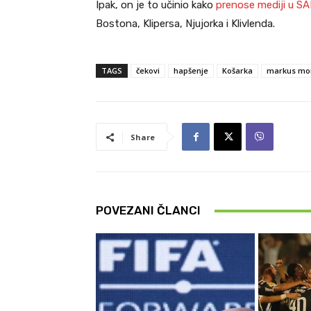
Ipak, on je to učinio kako
prenose mediji u SA
Bostona, Klipersa, Njujorka i Klivlenda.
TAGS
čekovi
hapšenje
Košarka
markus mo
Share
POVEZANI ČLANCI