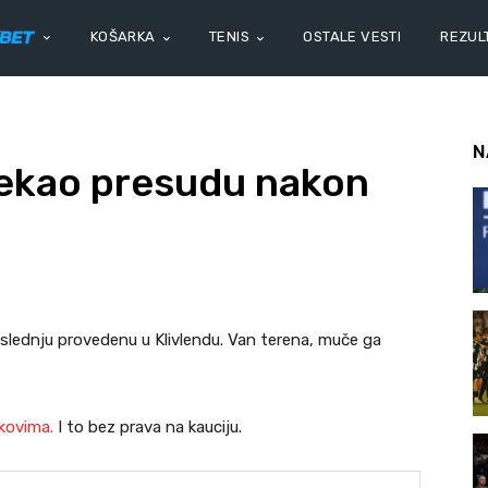
KOŠARKA
TENIS
OSTALE VESTI
REZULT
N
ekao presudu nakon
slednju provedenu u Klivlendu. Van terena, muče ga
kovima.
I to bez prava na kauciju.