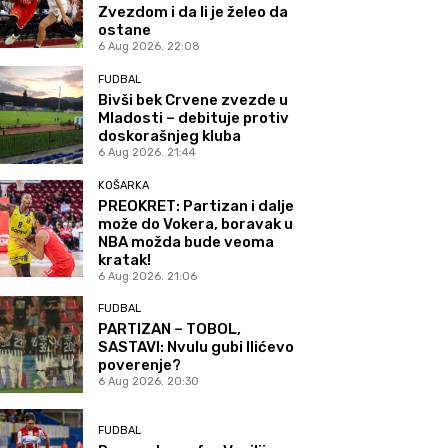
Zvezdom i da li je želeo da
ostane
6 Aug 2026. 22:08
FUDBAL
Bivši bek Crvene zvezde u
Mladosti – debituje protiv
doskorašnjeg kluba
6 Aug 2026. 21:44
KOŠARKA
PREOKRET: Partizan i dalje
može do Vokera, boravak u
NBA možda bude veoma
kratak!
6 Aug 2026. 21:06
FUDBAL
PARTIZAN – TOBOL,
SASTAVI: Nvulu gubi Ilićevo
poverenje?
6 Aug 2026. 20:30
FUDBAL