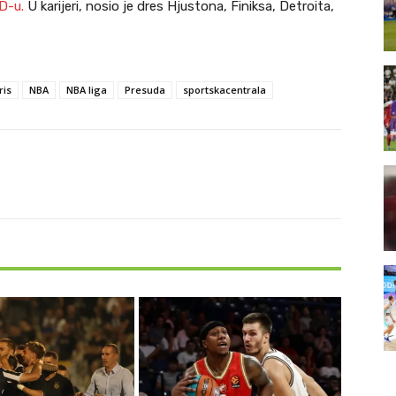
D-u.
U karijeri, nosio je dres Hjustona, Finiksa, Detroita,
ris
NBA
NBA liga
Presuda
sportskacentrala