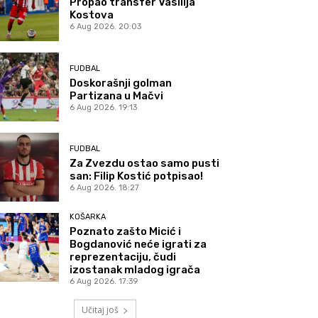
Propao transfer Vasilija
Kostova
6 Aug 2026. 20:03
FUDBAL
Doskorašnji golman
Partizana u Mačvi
6 Aug 2026. 19:13
FUDBAL
Za Zvezdu ostao samo pusti
san: Filip Kostić potpisao!
6 Aug 2026. 18:27
KOŠARKA
Poznato zašto Micić i
Bogdanović neće igrati za
reprezentaciju, čudi
izostanak mladog igrača
6 Aug 2026. 17:39
Učitaj još