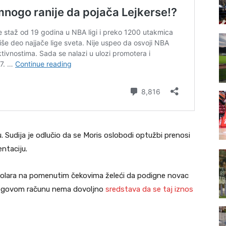
 Sudija je odlučio da se Moris oslobodi optužbi prenosi
ntaciju.
dolara na pomenutim čekovima želeći da podigne novac
njegovom računu nema dovoljno
sredstava da se taj iznos