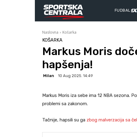
FUDBAL
Naslovna
Košarka
KOŠARKA
Markus Moris doč
hapšenja!
Milan
10 Aug 2025. 14:49
Markus Moris iza sebe ima 12 NBA sezona. Po
problemi sa zakonom.
Tačnije, hapsili su ga
zbog malverzacija sa če