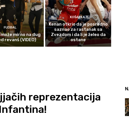
KOŠARKA
Kenan otkrio da je posredno
FUDBAL
saznao za rastanak sa
 može mirno na dug
Zvezdom i da li je želeo da
ed revanš (VIDEO)
ostane