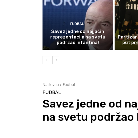
FUDBAL
Savez jedne od najjačih
reprezentacija na svetu
Partizan
podržao Infantina!
put pr