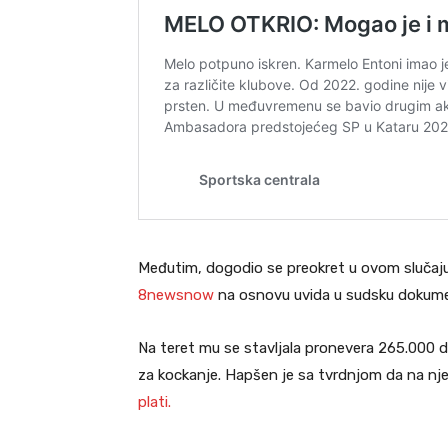
Međutim, dogodio se preokret u ovom slučaju.
8newsnow
na osnovu uvida u sudsku dokume
Na teret mu se stavljala pronevera 265.000 
za kockanje. Hapšen je sa tvrdnjom da na 
plati.