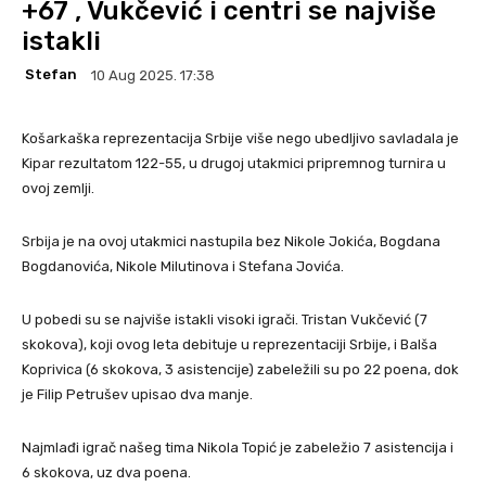
+67 , Vukčević i centri se najviše
istakli
Stefan
10 Aug 2025. 17:38
Košarkaška reprezentacija Srbije više nego ubedljivo savladala je
Kipar rezultatom 122-55, u drugoj utakmici pripremnog turnira u
ovoj zemlji.
Srbija je na ovoj utakmici nastupila bez Nikole Jokića, Bogdana
Bogdanovića, Nikole Milutinova i Stefana Jovića.
U pobedi su se najviše istakli visoki igrači. Tristan Vukčević (7
skokova), koji ovog leta debituje u reprezentaciji Srbije, i Balša
Koprivica (6 skokova, 3 asistencije) zabeležili su po 22 poena, dok
je Filip Petrušev upisao dva manje.
Najmlađi igrač našeg tima Nikola Topić je zabeležio 7 asistencija i
6 skokova, uz dva poena.