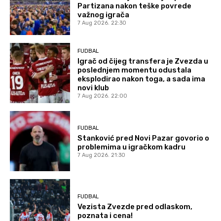
Partizana nakon teške povrede
važnog igrača
7 Aug 2026. 22:30
FUDBAL
Igrač od čijeg transfera je Zvezda u
poslednjem momentu odustala
eksplodirao nakon toga, a sada ima
novi klub
7 Aug 2026. 22:00
FUDBAL
Stanković pred Novi Pazar govorio o
problemima u igračkom kadru
7 Aug 2026. 21:30
FUDBAL
Vezista Zvezde pred odlaskom,
poznata i cena!