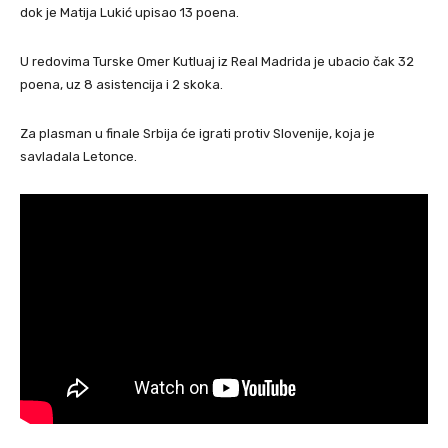
dok je Matija Lukić upisao 13 poena.
U redovima Turske Omer Kutluaj iz Real Madrida je ubacio čak 32
poena, uz 8 asistencija i 2 skoka.
Za plasman u finale Srbija će igrati protiv Slovenije, koja je
savladala Letonce.