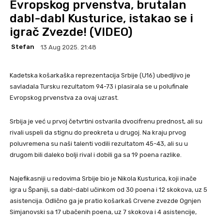
Evropskog prvenstva, brutalan
dabl-dabl Kusturice, istakao se i
igrač Zvezde! (VIDEO)
Stefan
13 Aug 2025. 21:48
Kadetska košarkaška reprezentacija Srbije (U16) ubedljivo je
savladala Tursku rezultatom 94-73 i plasirala se u polufinale
Evropskog prvenstva za ovaj uzrast.
Srbija je već u prvoj četvrtini ostvarila dvocifrenu prednost, ali su
rivali uspeli da stignu do preokreta u drugoj. Na kraju prvog
poluvremena su naši talenti vodili rezultatom 45-43, ali su u
drugom bili daleko bolji rival i dobili ga sa 19 poena razlike.
Najefikasniji u redovima Srbije bio je Nikola Kusturica, koji inače
igra u Španiji, sa dabl-dabl učinkom od 30 poena i 12 skokova, uz 5
asistencija. Odlično ga je pratio košarkaš Crvene zvezde Ognjen
Simjanovski sa 17 ubačenih poena, uz 7 skokova i 4 asistencije,