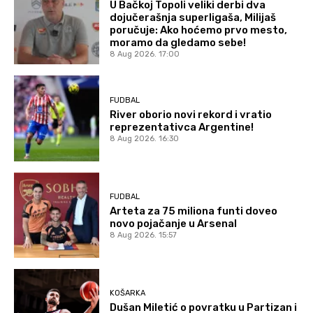
U Bačkoj Topoli veliki derbi dva
dojučerašnja superligaša, Milijaš
poručuje: Ako hoćemo prvo mesto,
moramo da gledamo sebe!
8 Aug 2026. 17:00
FUDBAL
River oborio novi rekord i vratio
reprezentativca Argentine!
8 Aug 2026. 16:30
FUDBAL
Arteta za 75 miliona funti doveo
novo pojačanje u Arsenal
8 Aug 2026. 15:57
KOŠARKA
Dušan Miletić o povratku u Partizan i