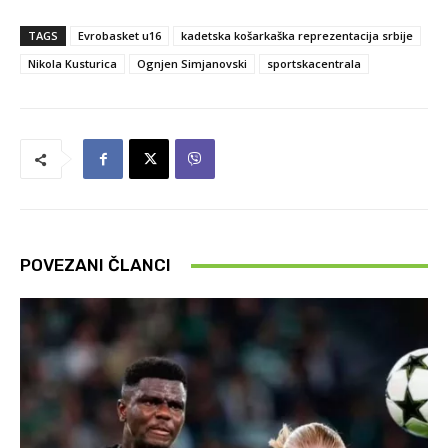
TAGS
Evrobasket u16
kadetska košarkaška reprezentacija srbije
Nikola Kusturica
Ognjen Simjanovski
sportskacentrala
POVEZANI ČLANCI