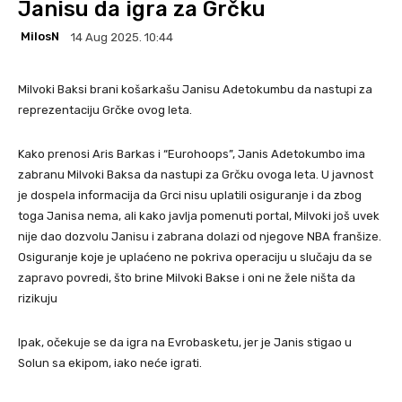
Janisu da igra za Grčku
MilosN
14 Aug 2025. 10:44
Milvoki Baksi brani košarkašu Janisu Adetokumbu da nastupi za
reprezentaciju Grčke ovog leta.
Kako prenosi Aris Barkas i “Eurohoops”, Janis Adetokumbo ima
zabranu Milvoki Baksa da nastupi za Grčku ovoga leta. U javnost
je dospela informacija da Grci nisu uplatili osiguranje i da zbog
toga Janisa nema, ali kako javlja pomenuti portal, Milvoki još uvek
nije dao dozvolu Janisu i zabrana dolazi od njegove NBA franšize.
Osiguranje koje je uplaćeno ne pokriva operaciju u slučaju da se
zapravo povredi, što brine Milvoki Bakse i oni ne žele ništa da
rizikuju
Ipak, očekuje se da igra na Evrobasketu, jer je Janis stigao u
Solun sa ekipom, iako neće igrati.