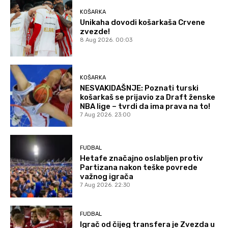
KOŠARKA
Unikaha dovodi košarkaša Crvene
zvezde!
8 Aug 2026. 00:03
KOŠARKA
NESVAKIDAŠNJE: Poznati turski
košarkaš se prijavio za Draft ženske
NBA lige – tvrdi da ima prava na to!
7 Aug 2026. 23:00
FUDBAL
Hetafe značajno oslabljen protiv
Partizana nakon teške povrede
važnog igrača
7 Aug 2026. 22:30
FUDBAL
Igrač od čijeg transfera je Zvezda u