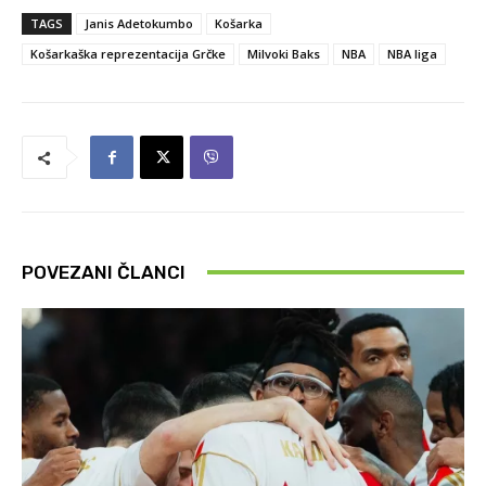
TAGS
Janis Adetokumbo
Košarka
Košarkaška reprezentacija Grčke
Milvoki Baks
NBA
NBA liga
POVEZANI ČLANCI