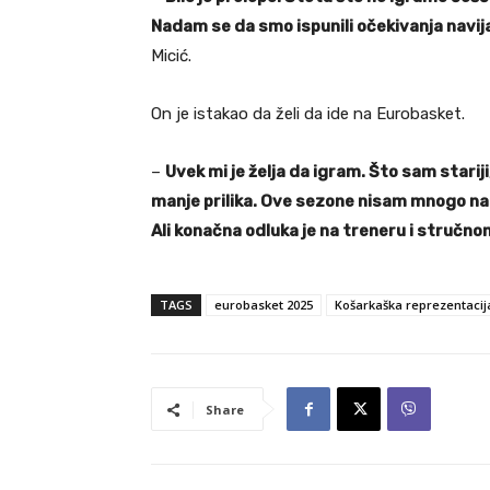
Nadam se da smo ispunili očekivanja navij
Micić.
On je istakao da želi da ide na Eurobasket.
–
Uvek mi je želja da igram. Što sam stari
manje prilika. Ove sezone nisam mnogo na
Ali konačna odluka je na treneru i stručn
TAGS
eurobasket 2025
Košarkaška reprezentacija
Share