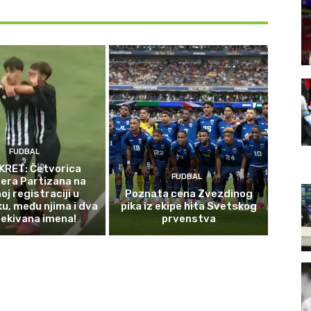
FUDBAL
KRET: Četvorica
FUDBAL
era Partizana na
oj registraciji u
Poznata cena Zvezdinog
ku, među njima i dva
pika iz ekipe hita Svetskog
ekivana imena!
prvenstva