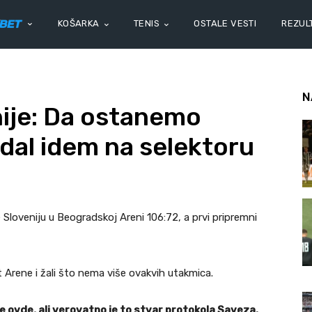
KOŠARKA
TENIS
OSTALE VESTI
REZULT
N
nije: Da ostanemo
 dal idem na selektoru
e Sloveniju u Beogradskoj Areni 106:72, a prvi pripremni
 Arene i žali što nema više ovakvih utakmica.
će ovde, ali verovatno je to stvar protokola Saveza.