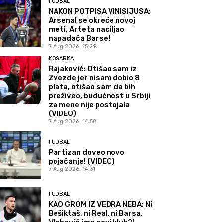
FUDBAL
NAKON POTPISA VINISIJUSA:
Arsenal se okreće novoj
meti, Arteta naciljao
napadača Barse!
7 Aug 2026. 15:29
KOŠARKA
Rajaković: Otišao sam iz
Zvezde jer nisam dobio 8
plata, otišao sam da bih
preživeo, budućnost u Srbiji
za mene nije postojala
(VIDEO)
7 Aug 2026. 14:58
FUDBAL
Partizan doveo novo
pojačanje! (VIDEO)
7 Aug 2026. 14:31
FUDBAL
KAO GROM IZ VEDRA NEBA: Ni
Bešiktaš, ni Real, ni Barsa,
Vlahović ima novi klub?!