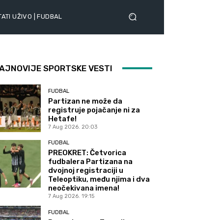
ATI UŽIVO | FUDBAL
AJNOVIJE SPORTSKE VESTI
FUDBAL
Partizan ne može da
registruje pojačanje ni za
Hetafe!
7 Aug 2026. 20:03
FUDBAL
PREOKRET: Četvorica
fudbalera Partizana na
dvojnoj registraciji u
Teleoptiku, među njima i dva
neočekivana imena!
7 Aug 2026. 19:15
FUDBAL