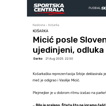
FUDBAL
Naslovna
Košarka
KOŠARKA
Micić posle Slove
ujedinjeni, odluka
Darko
21 Aug 2025. 22:50
Košarkaška reprezentacija Srbije deklasirala j
meč je odigrao i Vasilije Micić.
Plejmejker je u dobrom ritmu izašao na parket
–
Bilo je prelepo. Šteta što ne igramo češ