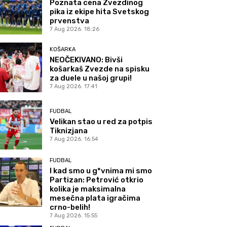
Poznata cena Zvezdinog
pika iz ekipe hita Svetskog
prvenstva
7 Aug 2026. 18:26
KOŠARKA
NEOČEKIVANO: Bivši
košarkaš Zvezde na spisku
za duele u našoj grupi!
7 Aug 2026. 17:41
FUDBAL
Velikan stao u red za potpis
Tiknizjana
7 Aug 2026. 16:54
FUDBAL
I kad smo u g*vnima mi smo
Partizan: Petrović otkrio
kolika je maksimalna
mesečna plata igračima
crno-belih!
7 Aug 2026. 15:55