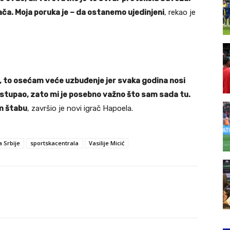
ača. Moja poruka je – da ostanemo ujedinjeni
, rekao je
ji, to osećam veće uzbuđenje jer svaka godina nosi
stupao, zato mi je posebno važno što sam sada tu.
om štabu
, završio je novi igrač Hapoela.
 Srbije
sportskacentrala
Vasilije Micić