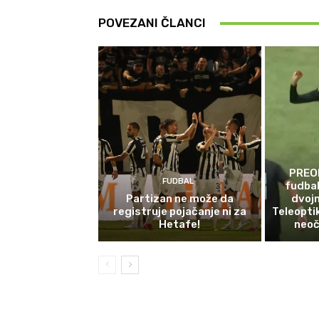
POVEZANI ČLANCI
PREO
FUDBAL
fudbal
Partizan ne može da
dvojn
registruje pojačanje ni za
Teleopti
Hetafe!
neoč