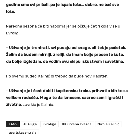
godine smo svi pričali, pa je ispalo loše… dobro, ne baš sve
loše.
Naredna sezona će biti naporna jer se očkuje četiri kola više u
Evroligi.
–
Uživanje je trenirati, svi pucaju od snage, ali tek je početak.
Želim da budem mirniji, zreliji, da imam bolje procente šuta,
da bolje izgledam, da vodim ovu ekipu iskustvom i savetima.
Po svemu sudeći Kalinić bi trebao da bude novi kapiten.
–
Uživanje je i čast dobiti kapitensku traku, prihvatio bih to sa
velikom radošću. Mogu to da iznesem, sazreo sam i igrački i
životno
, završio je Kalinić.
TAGS
ABA liga
Evroliga
KK Crvena zvezda
Nikola Kalinić
sportskacentrala