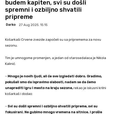
budem kapiten, svi su došli
spremni i ozbiljno shvatili
pripreme
Darko
27 Aug 2025. 15:15
Košarkaši Crvene zvezde započeli su sa pripremema za novu
sezonu.
Tim je umnogome promenjen, a jedan od starosedalaca je Nikola
Kalinić.
–
Mnogo je novih ljudi, ali će sve izgledati dobro. Gradimo,
pokušali smo da ispravimo slabosti, nadam se da ćemo
unaprediti igru i mesto na kraju sezone,
rekao je iskusni krilni
košarkaš i dodao:
–
Svi su došli spremni i ozbiljno shvatili pripreme, svi su
fokusirani. Ne gubimo mnogo vremena na sitnice. I prošle