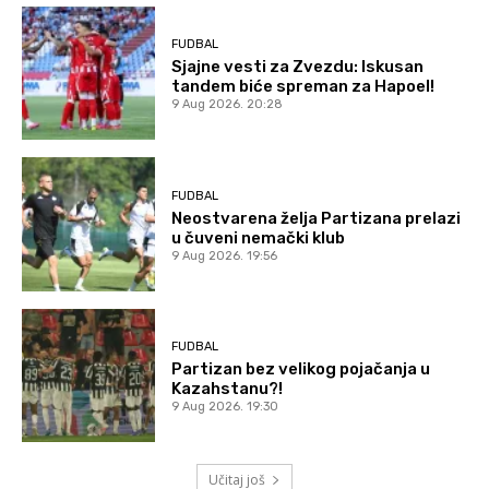
FUDBAL
Sjajne vesti za Zvezdu: Iskusan
tandem biće spreman za Hapoel!
9 Aug 2026. 20:28
FUDBAL
Neostvarena želja Partizana prelazi
u čuveni nemački klub
9 Aug 2026. 19:56
FUDBAL
Partizan bez velikog pojačanja u
Kazahstanu?!
9 Aug 2026. 19:30
Učitaj još