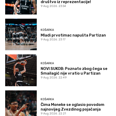
društvo iz reprezentacije!
9 Aug 2026. 23:54
KOŠARKA
Mladi prvotimac napušta Partizan
9 Aug 2026. 23:17
KOŠARKA
NOVI SUKOB: Poznato zbog čega se
Smailagić nije vratio u Partizan
9 Aug 2026. 22:49
KOŠARKA
Čima Moneke se oglasio povodom
najnovijeg Zvezdinog pojačanja
9 Aug 2026. 22:21