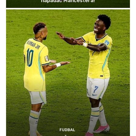
napadač Mančestera!
FUDBAL