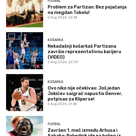
FUDBAL
Problem za Partizan: Bez pojačanja
na megdan Tobolu!
5 Aug 2026. 22:34
KOŠARKA
Nekadašnji košarkaš Partizana
završio reprezentativnu karijeru
(VIDEO)
5 Aug 2026. 22:09
KOŠARKA
Ovo niko nije očekivao: Još jedan
Jokićev saigrač napustio Denver,
potpisao za Kliperse!
5 Aug 2026. 21:38
FUDBAL
Završen 1. meč između Arhusa i
Sabaha: Pobednik ide na boljeg iz