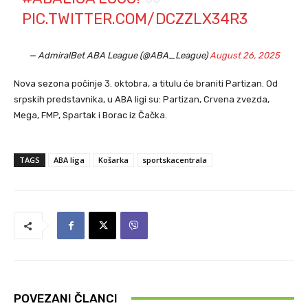
PIC.TWITTER.COM/DCZZLX34R3
— AdmiralBet ABA League (@ABA_League)
August 26, 2025
Nova sezona počinje 3. oktobra, a titulu će braniti Partizan. Od
srpskih predstavnika, u ABA ligi su: Partizan, Crvena zvezda,
Mega, FMP, Spartak i Borac iz Čačka.
TAGS
ABA liga
Košarka
sportskacentrala
POVEZANI ČLANCI