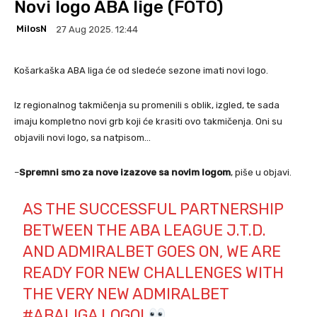
Novi logo ABA lige (FOTO)
MilosN
27 Aug 2025. 12:44
Košarkaška ABA liga će od sledeće sezone imati novi logo.
Iz regionalnog takmičenja su promenili s oblik, izgled, te sada
imaju kompletno novi grb koji će krasiti ovo takmičenja. Oni su
objavili novi logo, sa natpisom…
–
Spremni smo za nove izazove sa novim logom
, piše u objavi.
AS THE SUCCESSFUL PARTNERSHIP
BETWEEN THE ABA LEAGUE J.T.D.
AND ADMIRALBET GOES ON, WE ARE
READY FOR NEW CHALLENGES WITH
THE VERY NEW ADMIRALBET
#ABALIGA
LOGO!