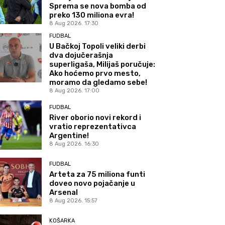
Sprema se nova bomba od
preko 130 miliona evra!
8 Aug 2026. 17:30
FUDBAL
U Bačkoj Topoli veliki derbi
dva dojučerašnja
superligaša, Milijaš poručuje:
Ako hoćemo prvo mesto,
moramo da gledamo sebe!
8 Aug 2026. 17:00
FUDBAL
River oborio novi rekord i
vratio reprezentativca
Argentine!
8 Aug 2026. 16:30
FUDBAL
Arteta za 75 miliona funti
doveo novo pojačanje u
Arsenal
8 Aug 2026. 15:57
KOŠARKA