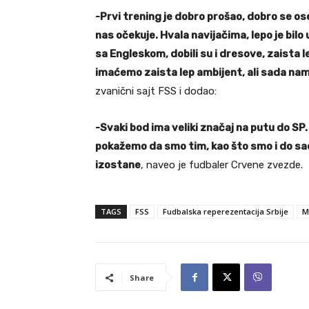
-Prvi trening je dobro prošao, dobro se o
nas očekuje. Hvala navijačima, lepo je bilo 
sa Engleskom, dobili su i dresove, zaista 
imaćemo zaista lep ambijent, ali sada nam
zvanični sajt FSS i dodao:
-Svaki bod ima veliki značaj na putu do SP
pokažemo da smo tim, kao što smo i do sad
izostane
, naveo je fudbaler Crvene zvezde.
TAGS
FSS
Fudbalska reperezentacija Srbije
M
Share