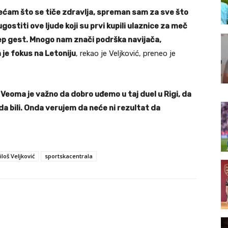
sećam što se tiče zdravlja, spreman sam za sve što
ugostiti ove ljude koji su prvi kupili ulaznice za meč
lep gest. Mnogo nam znači podrška navijača,
 je fokus na Letoniju
, rekao je Veljković, preneo je
. Veoma je važno da dobro uđemo u taj duel u Rigi, da
a bili. Onda verujem da neće ni rezultat da
iloš Veljković
sportskacentrala