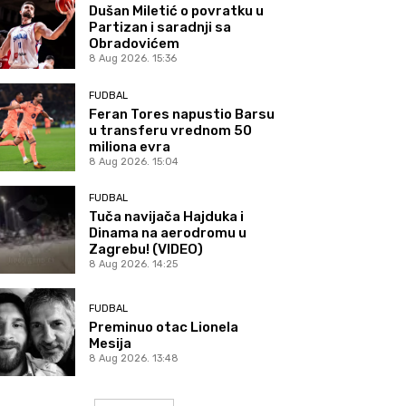
Dušan Miletić o povratku u
Partizan i saradnji sa
Obradovićem
8 Aug 2026. 15:36
FUDBAL
Feran Tores napustio Barsu
u transferu vrednom 50
miliona evra
8 Aug 2026. 15:04
FUDBAL
Tuča navijača Hajduka i
Dinama na aerodromu u
Zagrebu! (VIDEO)
8 Aug 2026. 14:25
FUDBAL
Preminuo otac Lionela
Mesija
8 Aug 2026. 13:48