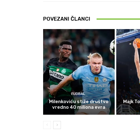
POVEZANI ČLANCI
FUDBAL
Milenkoviću stiže društvo
Majk To
vredno 40 miliona evra