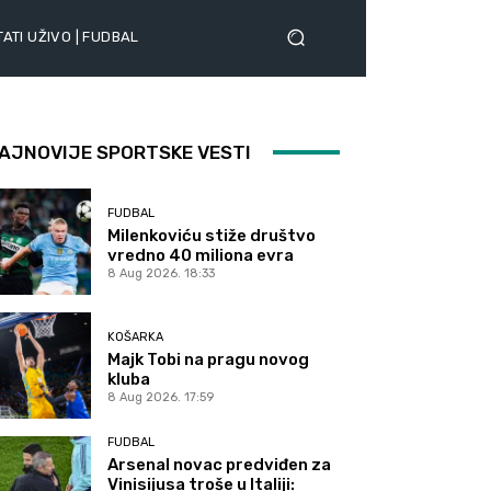
ATI UŽIVO | FUDBAL
AJNOVIJE SPORTSKE VESTI
FUDBAL
Milenkoviću stiže društvo
vredno 40 miliona evra
8 Aug 2026. 18:33
KOŠARKA
Majk Tobi na pragu novog
kluba
8 Aug 2026. 17:59
FUDBAL
Arsenal novac predviđen za
Vinisijusa troše u Italiji: