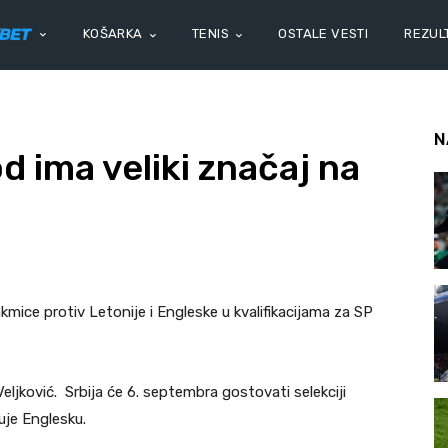
KOŠARKA
TENIS
OSTALE VESTI
REZULT
N
od ima veliki značaj na
akmice protiv Letonije i Engleske u kvalifikacijama za SP
eljković. Srbija će 6. septembra gostovati selekciji
uje Englesku.