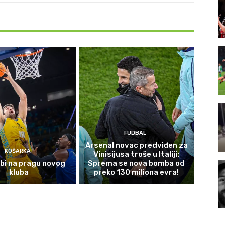
FUDBAL
Arsenal novac predviđen za
KOŠARKA
Vinisijusa troše u Italiji:
bi na pragu novog
Sprema se nova bomba od
kluba
preko 130 miliona evra!