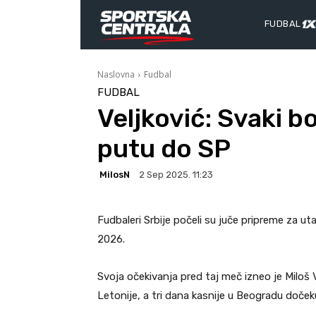
FUDBAL
Naslovna
Fudbal
FUDBAL
Veljković: Svaki b
putu do SP
MilosN
2 Sep 2025. 11:23
Fudbaleri Srbije počeli su juče pripreme za ut
2026.
Svoja očekivanja pred taj meč izneo je Miloš V
Letonije, a tri dana kasnije u Beogradu doček