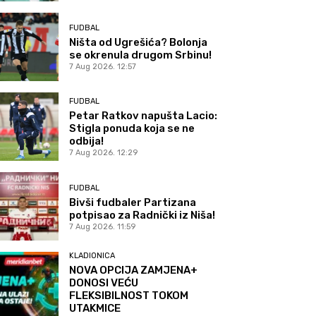
FUDBAL
Ništa od Ugrešića? Bolonja
se okrenula drugom Srbinu!
7 Aug 2026. 12:57
FUDBAL
Petar Ratkov napušta Lacio:
Stigla ponuda koja se ne
odbija!
7 Aug 2026. 12:29
FUDBAL
Bivši fudbaler Partizana
potpisao za Radnički iz Niša!
7 Aug 2026. 11:59
KLADIONICA
NOVA OPCIJA ZAMJENA+
DONOSI VEĆU
FLEKSIBILNOST TOKOM
UTAKMICE