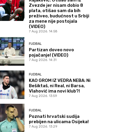
Zvezde jer nisam dobio 8
plata, otišao sam da bih
preživeo, budućnost u Srbiji
za mene nije postojala
(VIDEO)
7 Aug 2026. 14:58
FUDBAL
Partizan doveo novo
pojačanje! (VIDEO)
7 Aug 2026. 14:31
FUDBAL
KAO GROM IZ VEDRA NEBA: Ni
Bešiktaš, ni Real, ni Barsa,
Vlahović ima novi klub?!
7 Aug 2026. 13:59
FUDBAL
Poznati hrvatski sudija
prebijen na ulicama Osijeka!
7 Aug 2026. 13:29