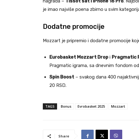
nagrada –
Tissot sat i iPhone 16 Pro
. Najbol
je imao najviše poena zbirno u svim kategori
Dodatne promocije
Mozzart je pripremio i dodatne promocije koje
Eurobasket Mozzart Drop
i
Pragmatic P
Pragmatic igrama, sa dnevnim fondom o
Spin Boost
– svakog dana 400 najaktivnij
20 RSD.
TAGS
Bonus
Evrobasket 2025
Mozzart
Share