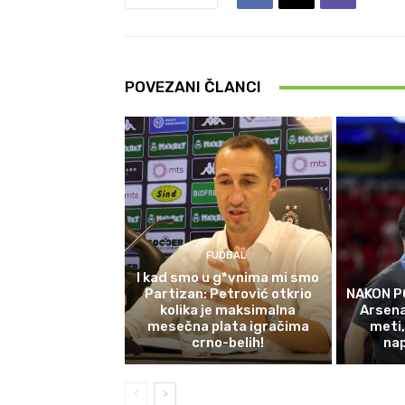
POVEZANI ČLANCI
FUDBAL
I kad smo u g*vnima mi smo
Partizan: Petrović otkrio
NAKON P
kolika je maksimalna
Arsena
mesečna plata igračima
meti,
crno-belih!
na