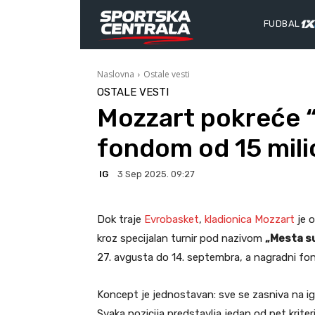
FUDBAL
Naslovna
Ostale vesti
OSTALE VESTI
Mozzart pokreće “
fondom od 15 mil
IG
3 Sep 2025. 09:27
Dok traje
Evrobasket
,
kladionica Mozzart
je o
kroz specijalan turnir pod nazivom
„Mesta su
27. avgusta do 14. septembra, a nagradni fo
Koncept je jednostavan: sve se zasniva na i
Svaka pozicija predstavlja jedan od pet kriteri