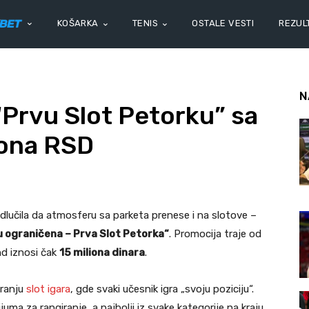
KOŠARKA
TENIS
OSTALE VESTI
REZULT
N
Prvu Slot Petorku” sa
iona RSD
dlučila da atmosferu sa parketa prenese i na slotove –
 ograničena – Prva Slot Petorka“
. Promocija traje od
nd iznosi čak
15 miliona dinara
.
granju
slot igara
, gde svaki učesnik igra „svoju poziciju“.
juma za rangiranje, a najbolji iz svake kategorije na kraju