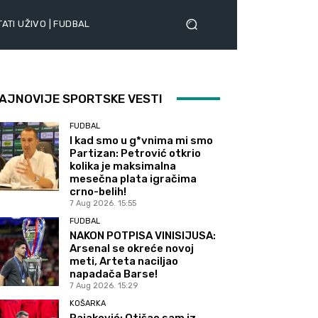
ATI UŽIVO | FUDBAL
AJNOVIJE SPORTSKE VESTI
FUDBAL
I kad smo u g*vnima mi smo
Partizan: Petrović otkrio
kolika je maksimalna
mesečna plata igračima
crno-belih!
7 Aug 2026. 15:55
FUDBAL
NAKON POTPISA VINISIJUSA:
Arsenal se okreće novoj
meti, Arteta naciljao
napadača Barse!
7 Aug 2026. 15:29
KOŠARKA
Rajaković: Otišao sam iz