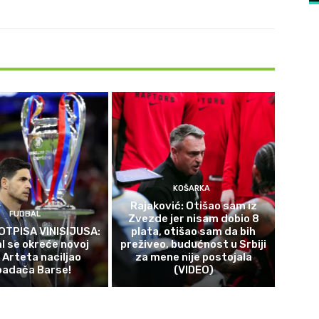
KOŠARKA
Rajaković: Otišao sam iz
FUDBAL
Zvezde jer nisam dobio 8
OTPISA VINISIJUSA:
plata, otišao sam da bih
l se okreće novoj
preživeo, budućnost u Srbiji
 Arteta naciljao
za mene nije postojala
padača Barse!
(VIDEO)