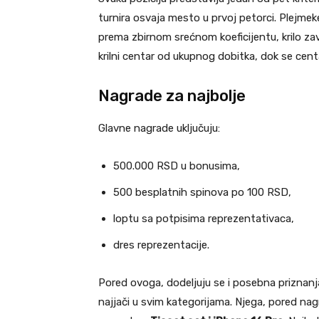
turnira osvaja mesto u prvoj petorci. Plejme
prema zbirnom srećnom koeficijentu, krilo za
krilni centar od ukupnog dobitka, dok se cen
Nagrade za najbolje
Glavne nagrade uključuju:
500.000 RSD u bonusima,
500 besplatnih spinova po 100 RSD,
loptu sa potpisima reprezentativaca,
dres reprezentacije.
Pored ovoga, dodeljuju se i posebna priznanja
najjači u svim kategorijama. Njega, pored nag