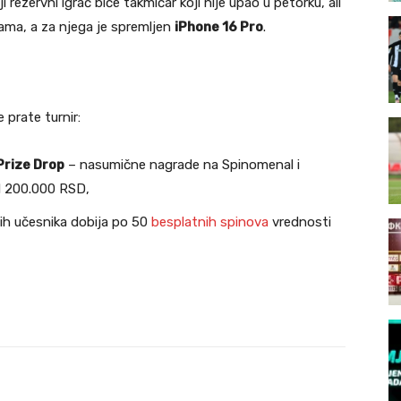
ji rezervni igrač biće takmičar koji nije upao u petorku, ali
jama, a za njega je spremljen
iPhone 16 Pro
.
 prate turnir:
rize Drop
– nasumične nagrade na Spinomenal i
d 200.000 RSD,
ih učesnika dobija po 50
besplatnih spinova
vrednosti