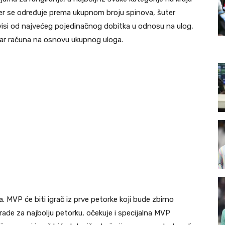
ker se određuje prema ukupnom broju spinova, šuter
visi od najvećeg pojedinačnog dobitka u odnosu na ulog,
tar računa na osnovu ukupnog uloga.
. MVP će biti igrač iz prve petorke koji bude zbirno
rade za najbolju petorku, očekuje i specijalna MVP