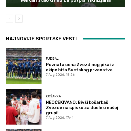
Velikan stao u red za potpis Tiknizjana
NAJNOVIJE SPORTSKE VESTI
FUDBAL
Poznata cena Zvezdinog pika iz
ekipe hita Svetskog prvenstva
7 Aug 2026. 18:26
KOŠARKA
NEOČEKIVANO: Bivši košarkaš
Zvezde na spisku za duele u našoj
grupi!
7 Aug 2026. 17:41