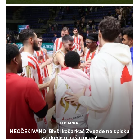
KOŠARKA
NEOČEKIVANO: Bivši košarkaš Zvezde na spisku
za duele u našoj grupi!