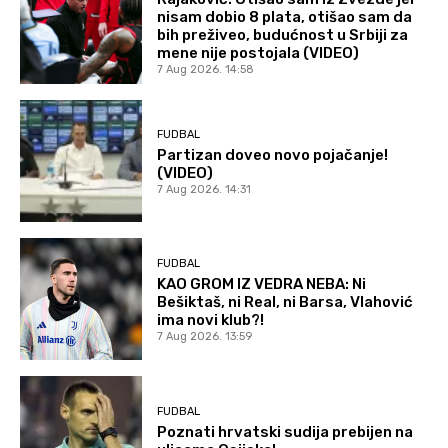
nisam dobio 8 plata, otišao sam da
bih preživeo, budućnost u Srbiji za
mene nije postojala (VIDEO)
7 Aug 2026. 14:58
FUDBAL
Partizan doveo novo pojačanje!
(VIDEO)
7 Aug 2026. 14:31
FUDBAL
KAO GROM IZ VEDRA NEBA: Ni
Bešiktaš, ni Real, ni Barsa, Vlahović
ima novi klub?!
7 Aug 2026. 13:59
FUDBAL
Poznati hrvatski sudija prebijen na