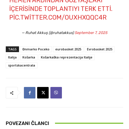
HEMEN ARDINDAN GÖZYAŞLARI
IÇERISINDE TOPLANTIYI TERK ETTI.
PIC.TWITTER.COM/OUXHXQQC4R
— Ruhat Akkuş (@ruhatakkus)
September 7, 2025
TAGS
Đnmarko Poceko
eurobasket 2025
Evrobasket 2025
Italija
Košarka
Košarkaška reprezentacija Italije
sportskacentrala
POVEZANI ČLANCI