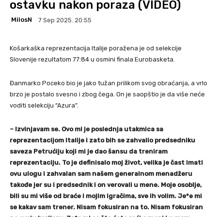
ostavku nakon poraza (VIDEO)
MilosN
7 Sep 2025. 20:55
Košarkaška reprezentacija Italije poražena je od selekcije
Slovenije rezultatom 77:84 u osmini finala Eurobasketa.
Đanmarko Poceko bio je jako tužan prilikom svog obraćanja, a vrlo
brzo je postalo svesno i zbog čega. On je saopštio je da više neće
voditi selekciju “Azura”.
– Izvinjavam se. Ovo mi je poslednja utakmica sa
reprezentacijom Italije i zato bih se zahvalio predsedniku
saveza Petrućiju koji mi je dao šansu da treniram
reprezentaciju. To je definisalo moj život, velika je čast imati
ovu ulogu i zahvalan sam našem generalnom menadžeru
takođe jer su i predsednik i on verovali u mene. Moje osoblje,
bili su mi više od braće i mojim igračima, sve ih volim. Je*e mi
se kakav sam trener. Nisam fokusiran na to. Nisam fokusiran