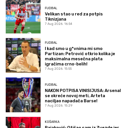
FUDBAL
Velikan stao u red za potpis
Tiknizjana
7 Aug 2026. 16:54
FUDBAL
I kad smo u g*vnima mi smo
Partizan: Petrović otkrio kolika je
maksimalna mesečna plata
igračima crno-belih!
7 Aug 2026. 15:55
FUDBAL
NAKON POTPISA VINISIJUSA: Arsenal
se okreće novoj meti, Arteta
naciljao napadača Barse!
7 Aug 2026. 15:29
KOŠARKA
Rajaković: Otišao sam iz Zvezde jer