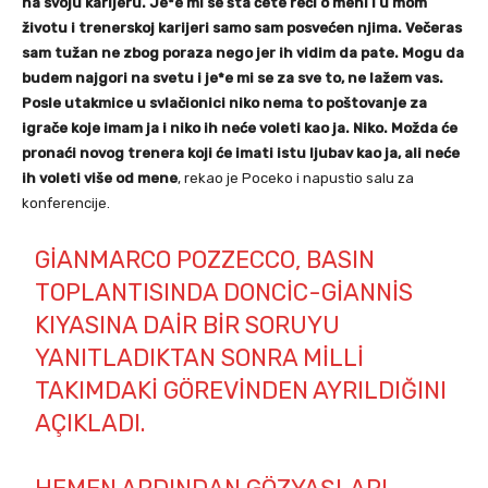
na svoju karijeru. Je*e mi se šta ćete reći o meni i u mom
životu i trenerskoj karijeri samo sam posvećen njima. Večeras
sam tužan ne zbog poraza nego jer ih vidim da pate. Mogu da
budem najgori na svetu i je*e mi se za sve to, ne lažem vas.
Posle utakmice u svlačionici niko nema to poštovanje za
igrače koje imam ja i niko ih neće voleti kao ja. Niko. Možda će
pronaći novog trenera koji će imati istu ljubav kao ja, ali neće
ih voleti više od mene
, rekao je Poceko i napustio salu za
konferencije.
GIANMARCO POZZECCO, BASIN
TOPLANTISINDA DONCIC-GIANNIS
KIYASINA DAIR BIR SORUYU
YANITLADIKTAN SONRA MILLI
TAKIMDAKI GÖREVINDEN AYRILDIĞINI
AÇIKLADI.