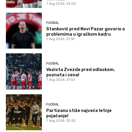
7 Aug 2026. 22:00
FUDBAL
Stanković pred Novi Pazar govorio o
problemima u igračkom kadru
7 Aug 2026. 21:30
FUDBAL
Vezista Zvezde pred odlaskom,
poznata i cena!
7 Aug 2026. 21:02
FUDBAL
Partizanu stiže najveće letnje
pojačanje!
7 Aug 2026. 20:52