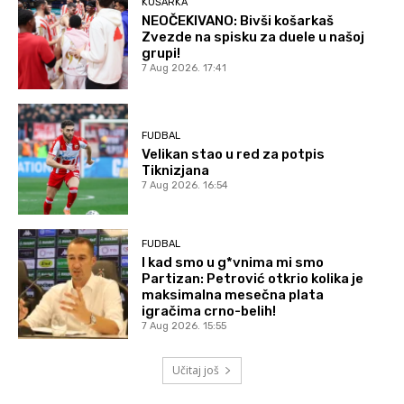
KOŠARKA
NEOČEKIVANO: Bivši košarkaš
Zvezde na spisku za duele u našoj
grupi!
7 Aug 2026. 17:41
FUDBAL
Velikan stao u red za potpis
Tiknizjana
7 Aug 2026. 16:54
FUDBAL
I kad smo u g*vnima mi smo
Partizan: Petrović otkrio kolika je
maksimalna mesečna plata
igračima crno-belih!
7 Aug 2026. 15:55
Učitaj još