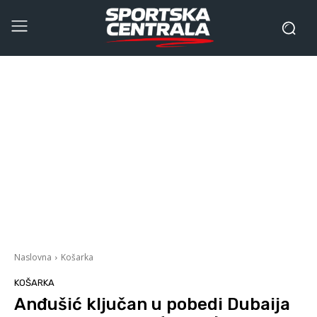
Naslovna
Košarka
KOŠARKA
Anđušić ključan u pobedi Dubaija