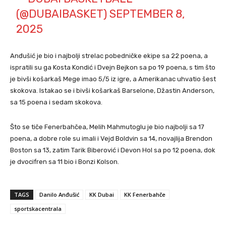
(@DUBAIBASKET)
SEPTEMBER 8,
2025
Anđušić je bio i najbolji strelac pobedničke ekipe sa 22 poena, a
ispratili su ga Kosta Kondić i Dvejn Bejkon sa po 19 poena, s tim što
je bivši košarkaš Mege imao 5/5 iz igre, a Amerikanac uhvatio šest
skokova. Istakao se i bivši košarkaš Barselone, Džastin Anderson,
sa 15 poena i sedam skokova.
Što se tiče Fenerbahčea, Melih Mahmutoglu je bio najbolji sa 17
poena, a dobre role su imali i Vejd Boldvin sa 14, novajlija Brendon
Boston sa 13, zatim Tarik Biberović i Devon Hol sa po 12 poena, dok
je dvocifren sa 11 bio i Bonzi Kolson.
TAGS
Danilo Anđušić
KK Dubai
KK Fenerbahče
sportskacentrala