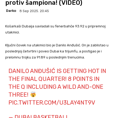
protiv šampiona! (VIDEO)
Darko
8 Sep 2025. 20:45
Košarkaši Dubaija savladali su fenerbahče 93:92 u pripremnoj
utakmici.
Ključni čovek na utakmici bio je Danilo Anđušić. On je zablistao u
poslednjoj četvrtini i poveo Dubai ka trijumfu, a postigao je i
prelomnu trojku za 91:89 u poslednjim trenucima.
DANILO ANĐUŠIĆ IS GETTING HOT IN
THE FINAL QUARTER! 8 POINTS IN
THE Q INCLUDING A WILD AND-ONE
THREE!
PIC.TWITTER.COM/U3LAY4NT9V
— DUBAI BASKETBALL