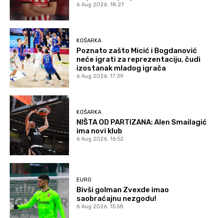
6 Aug 2026. 18:27
KOŠARKA
Poznato zašto Micić i Bogdanović
neće igrati za reprezentaciju, čudi
izostanak mladog igrača
6 Aug 2026. 17:39
KOŠARKA
NIŠTA OD PARTIZANA: Alen Smailagić
ima novi klub
6 Aug 2026. 16:52
EURO
Bivši golman Zvexde imao
saobraćajnu nezgodu!
6 Aug 2026. 15:58