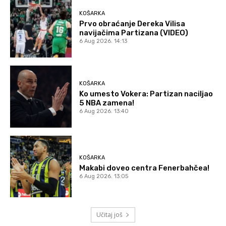
KOŠARKA
Prvo obraćanje Dereka Vilisa
navijačima Partizana (VIDEO)
6 Aug 2026. 14:13
KOŠARKA
Ko umesto Vokera: Partizan naciljao
5 NBA zamena!
6 Aug 2026. 13:40
KOŠARKA
Makabi doveo centra Fenerbahčea!
6 Aug 2026. 13:05
Učitaj još