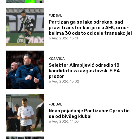
FUDBAL
Partizan ga se lako odrekao, sad
pravi transfer karijere u AEK, crno-
belima 30 odsto od cele transakcije!
6 Aug 2026. 15:31
KOŠARKA
Selektor Alimpijević odredio 18
kandidata za avgustovski FIBA
prozor
6 Aug 2026. 15:02
FUDBAL
Novo pojačanje Partizana: Oprostio
se od bivšeg kluba!
6 Aug 2026. 14:35