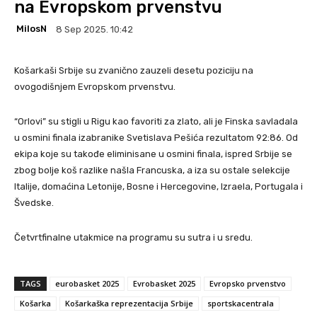
na Evropskom prvenstvu
MilosN
8 Sep 2025. 10:42
Košarkaši Srbije su zvanično zauzeli desetu poziciju na
ovogodišnjem Evropskom prvenstvu.
“Orlovi” su stigli u Rigu kao favoriti za zlato, ali je Finska savladala
u osmini finala izabranike Svetislava Pešića rezultatom 92:86. Od
ekipa koje su takođe eliminisane u osmini finala, ispred Srbije se
zbog bolje koš razlike našla Francuska, a iza su ostale selekcije
Italije, domaćina Letonije, Bosne i Hercegovine, Izraela, Portugala i
Švedske.
Četvrtfinalne utakmice na programu su sutra i u sredu.
TAGS
eurobasket 2025
Evrobasket 2025
Evropsko prvenstvo
Košarka
Košarkaška reprezentacija Srbije
sportskacentrala