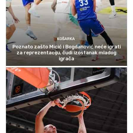
KOŠARKA
Poznato zašto Micić i Bogdanović neće igrati
za reprezentaciju, čudi izostanak mladog
igrača