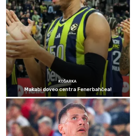
KOŠARKA
Makabi doveo centra Fenerbahčea!