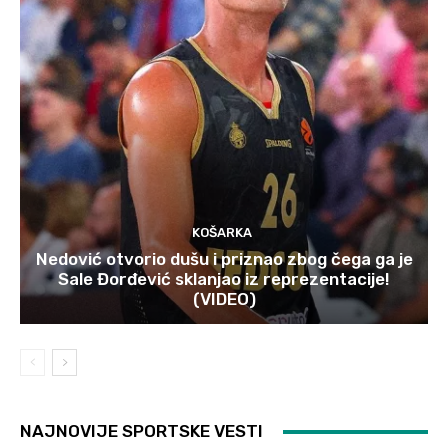
KOŠARKA
Nedović otvorio dušu i priznao zbog čega ga je
Sale Đorđević sklanjao iz reprezentacije!
(VIDEO)
NAJNOVIJE SPORTSKE VESTI