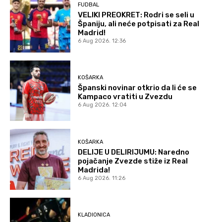
FUDBAL
VELIKI PREOKRET: Rodri se seli u
Španiju, ali neće potpisati za Real
Madrid!
6 Aug 2026. 12:36
KOŠARKA
Španski novinar otkrio da li će se
Kampaco vratiti u Zvezdu
6 Aug 2026. 12:04
KOŠARKA
DELIJE U DELIRIJUMU: Naredno
pojačanje Zvezde stiže iz Real
Madrida!
6 Aug 2026. 11:26
KLADIONICA