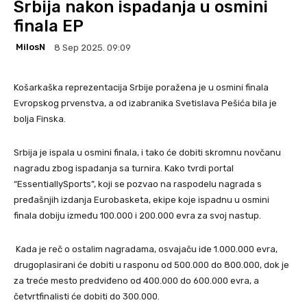
Srbija nakon ispadanja u osmini
finala EP
MilosN
8 Sep 2025. 09:09
Košarkaška reprezentacija Srbije poražena je u osmini finala
Evropskog prvenstva, a od izabranika Svetislava Pešića bila je
bolja Finska.
Srbija je ispala u osmini finala, i tako će dobiti skromnu novčanu
nagradu zbog ispadanja sa turnira. Kako tvrdi portal
“EssentiallySports”, koji se pozvao na raspodelu nagrada s
pređašnjih izdanja Eurobasketa, ekipe koje ispadnu u osmini
finala dobiju između 100.000 i 200.000 evra za svoj nastup.
Kada je reč o ostalim nagradama, osvajaču ide 1.000.000 evra,
drugoplasirani će dobiti u rasponu od 500.000 do 800.000, dok je
za treće mesto predviđeno od 400.000 do 600.000 evra, a
četvrtfinalisti će dobiti do 300.000.