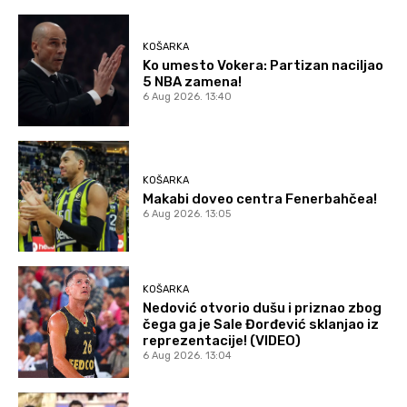
KOŠARKA
Ko umesto Vokera: Partizan naciljao
5 NBA zamena!
6 Aug 2026. 13:40
KOŠARKA
Makabi doveo centra Fenerbahčea!
6 Aug 2026. 13:05
KOŠARKA
Nedović otvorio dušu i priznao zbog
čega ga je Sale Đorđević sklanjao iz
reprezentacije! (VIDEO)
6 Aug 2026. 13:04