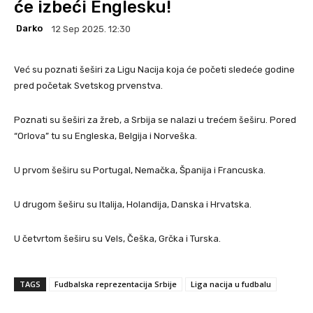
će izbeći Englesku!
Darko
12 Sep 2025. 12:30
Već su poznati šeširi za Ligu Nacija koja će početi sledeće godine
pred početak Svetskog prvenstva.
Poznati su šeširi za žreb, a Srbija se nalazi u trećem šeširu. Pored
“Orlova” tu su Engleska, Belgija i Norveška.
U prvom šeširu su Portugal, Nemačka, Španija i Francuska.
U drugom šeširu su Italija, Holandija, Danska i Hrvatska.
U četvrtom šeširu su Vels, Češka, Grčka i Turska.
TAGS
Fudbalska reprezentacija Srbije
Liga nacija u fudbalu