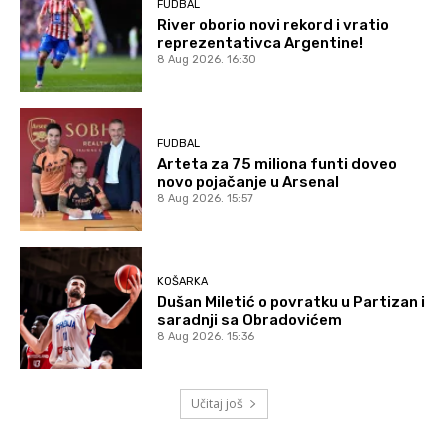
FUDBAL
River oborio novi rekord i vratio
reprezentativca Argentine!
8 Aug 2026. 16:30
FUDBAL
Arteta za 75 miliona funti doveo
novo pojačanje u Arsenal
8 Aug 2026. 15:57
KOŠARKA
Dušan Miletić o povratku u Partizan i
saradnji sa Obradovićem
8 Aug 2026. 15:36
Učitaj još