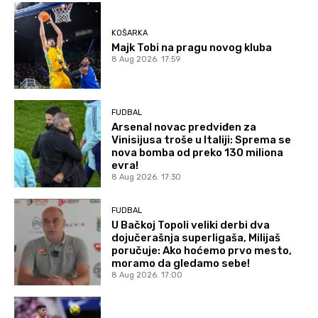
KOŠARKA
Majk Tobi na pragu novog kluba
8 Aug 2026. 17:59
FUDBAL
Arsenal novac predviđen za
Vinisijusa troše u Italiji: Sprema se
nova bomba od preko 130 miliona
evra!
8 Aug 2026. 17:30
FUDBAL
U Bačkoj Topoli veliki derbi dva
dojučerašnja superligaša, Milijaš
poručuje: Ako hoćemo prvo mesto,
moramo da gledamo sebe!
8 Aug 2026. 17:00