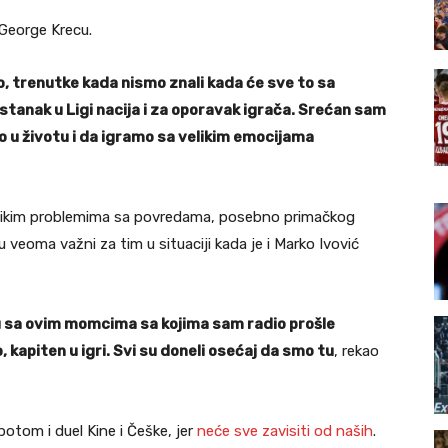
 George Krecu.
o, trenutke kada nismo znali kada će sve to sa
stanak u Ligi nacija i za oporavak igrača. Srećan sam
u životu i da igramo sa velikim emocijama
 velikim problemima sa povredama, posebno primačkog
 veoma važni za tim u situaciji kada je i Marko Ivović
 sa ovim momcima sa kojima sam radio prošle
 kapiten u igri. Svi su doneli osećaj da smo tu
, rekao
 potom i duel Kine i Češke, jer
neće sve zavisiti od naših
.