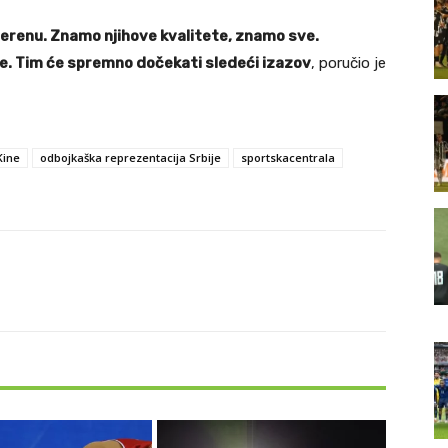
terenu. Znamo njihove kvalitete, znamo sve.
je. Tim će spremno dočekati sledeći izazov
, poručio je
Kine
odbojkaška reprezentacija Srbije
sportskacentrala