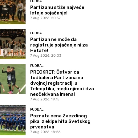
FUDBAL
Partizanu stiže najveće
letnje pojačanje!
7 Aug 2026. 20:52
FUDBAL
Partizan ne može da
registruje pojačanje ni za
Hetafe!
7 Aug 2026. 20:03
FUDBAL
PREOKRET: Četvorica
fudbalera Partizana na
dvojnoj registraciji u
Teleoptiku, među njima i dva
neočekivana imena!
7 Aug 2026. 19:15
FUDBAL
Poznata cena Zvezdinog
pika iz ekipe hita Svetskog
prvenstva
7 Aug 2026. 18:26