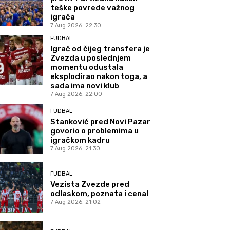
teške povrede važnog
igrača
7 Aug 2026. 22:30
FUDBAL
Igrač od čijeg transfera je
Zvezda u poslednjem
momentu odustala
eksplodirao nakon toga, a
sada ima novi klub
7 Aug 2026. 22:00
FUDBAL
Stanković pred Novi Pazar
govorio o problemima u
igračkom kadru
7 Aug 2026. 21:30
FUDBAL
Vezista Zvezde pred
odlaskom, poznata i cena!
7 Aug 2026. 21:02