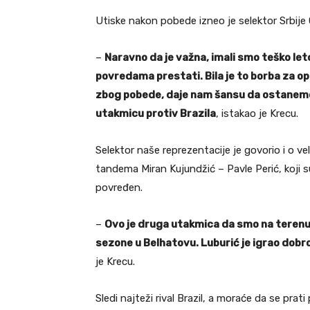
Utiske nakon pobede izneo je selektor Srbije
–
Naravno da je važna, imali smo teško let
povredama prestati. Bila je to borba za op
zbog pobede, daje nam šansu da ostanemo 
utakmicu protiv Brazila
, istakao je Krecu.
Selektor naše reprezentacije je govorio i o
tandema Miran Kujundžić – Pavle Perić, koji su
povređen.
–
Ovo je druga utakmica da smo na terenu
sezone u Belhatovu. Luburić je igrao dobro,
je Krecu.
Sledi najteži rival Brazil, a moraće da se prati