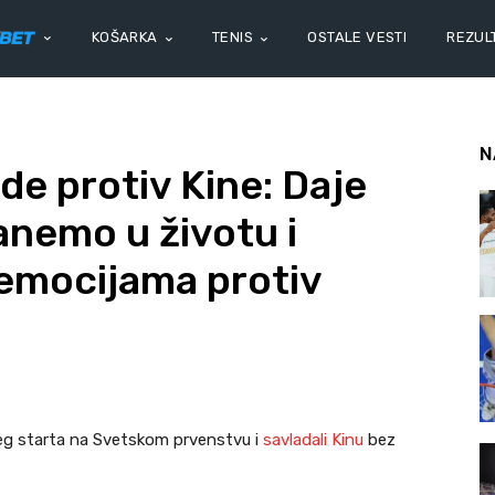
KOŠARKA
TENIS
OSTALE VESTI
REZULT
N
e protiv Kine: Daje
nemo u životu i
 emocijama protiv
ošeg starta na Svetskom prvenstvu i
savladali Kinu
bez