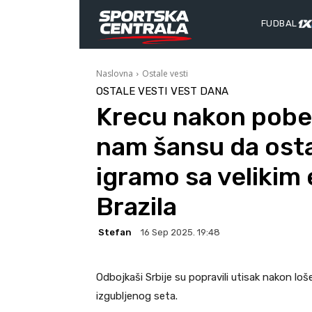
FUDBAL
Naslovna
Ostale vesti
OSTALE VESTI
VEST DANA
Krecu nakon pobed
nam šansu da osta
igramo sa velikim
Brazila
Stefan
16 Sep 2025. 19:48
Odbojkaši Srbije su popravili utisak nakon l
izgubljenog seta.