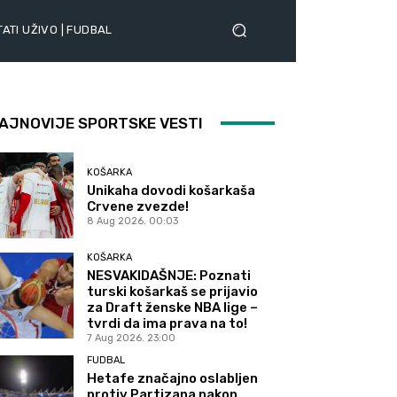
ATI UŽIVO | FUDBAL
AJNOVIJE SPORTSKE VESTI
KOŠARKA
Unikaha dovodi košarkaša
Crvene zvezde!
8 Aug 2026. 00:03
KOŠARKA
NESVAKIDAŠNJE: Poznati
turski košarkaš se prijavio
za Draft ženske NBA lige –
tvrdi da ima prava na to!
7 Aug 2026. 23:00
FUDBAL
Hetafe značajno oslabljen
protiv Partizana nakon