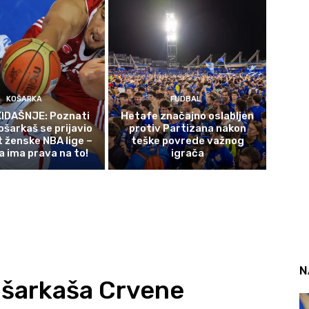
KOŠARKA
FUDBAL
IDAŠNJE: Poznati
Hetafe značajno oslabljen
ošarkaš se prijavio
protiv Partizana nakon
t ženske NBA lige –
teške povrede važnog
a ima prava na to!
igrača