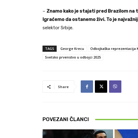
–
Znamo kako je stajati pred Brazilom na 
Igraćemo da ostanemo živi. To je najvažni
selektor Srbije.
TAGS
George Krecu
Odbojkaška reprezentacija 
Svetsko prvenstvo u odbojci 2025
Share
POVEZANI ČLANCI