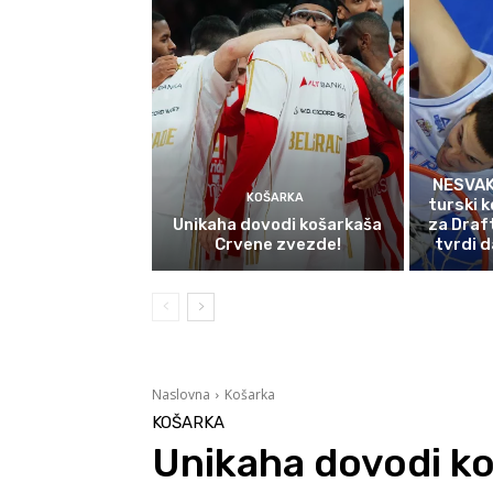
NESVAK
KOŠARKA
turski k
Unikaha dovodi košarkaša
za Draf
Crvene zvezde!
tvrdi d