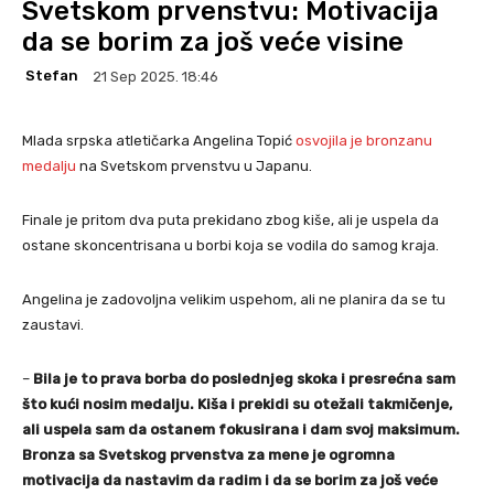
Svetskom prvenstvu: Motivacija
da se borim za još veće visine
Stefan
21 Sep 2025. 18:46
Mlada srpska atletičarka Angelina Topić
osvojila je bronzanu
medalju
na Svetskom prvenstvu u Japanu.
Finale je pritom dva puta prekidano zbog kiše, ali je uspela da
ostane skoncentrisana u borbi koja se vodila do samog kraja.
Angelina je zadovoljna velikim uspehom, ali ne planira da se tu
zaustavi.
–
Bila je to prava borba do poslednjeg skoka i presrećna sam
što kući nosim medalju. Kiša i prekidi su otežali takmičenje,
ali uspela sam da ostanem fokusirana i dam svoj maksimum.
Bronza sa Svetskog prvenstva za mene je ogromna
motivacija da nastavim da radim i da se borim za još veće