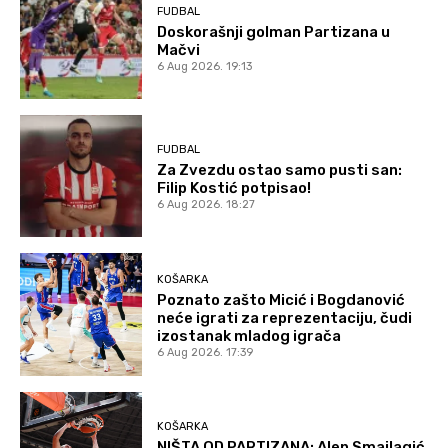
FUDBAL
Doskorašnji golman Partizana u
Mačvi
6 Aug 2026. 19:13
FUDBAL
Za Zvezdu ostao samo pusti san:
Filip Kostić potpisao!
6 Aug 2026. 18:27
KOŠARKA
Poznato zašto Micić i Bogdanović
neće igrati za reprezentaciju, čudi
izostanak mladog igrača
6 Aug 2026. 17:39
KOŠARKA
NIŠTA OD PARTIZANA: Alen Smailagić