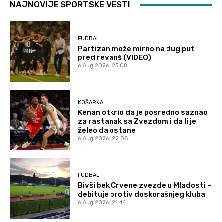
NAJNOVIJE SPORTSKE VESTI
FUDBAL
Partizan može mirno na dug put
pred revanš (VIDEO)
6 Aug 2026. 23:08
KOŠARKA
Kenan otkrio da je posredno saznao
za rastanak sa Zvezdom i da li je
želeo da ostane
6 Aug 2026. 22:08
FUDBAL
Bivši bek Crvene zvezde u Mladosti –
debituje protiv doskorašnjeg kluba
6 Aug 2026. 21:44