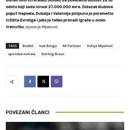
Doneli smo stratešku odluku da povećamo budžet za 35
odsto koji sada iznosi 27.000.000 evra. Dolazak klubova
poput Hapoela, Dubaija i Valensije potpuno je poremetio
tržište Evrolige i jako je teško pronaći igrače u ovom
trenutku
, izjavio je Mijailović.
TAGS
Budžet
Isak Bonga
KK Partizan
Ostoja Mijailović
sportskacentrala
Sterling Braun
POVEZANI ČLANCI