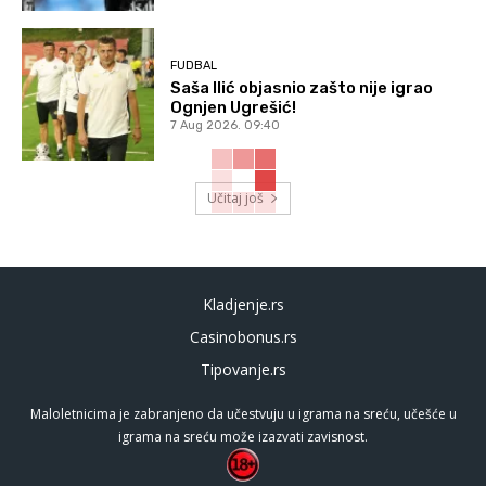
FUDBAL
Saša Ilić objasnio zašto nije igrao
Ognjen Ugrešić!
7 Aug 2026. 09:40
Učitaj još
Kladjenje.rs
Casinobonus.rs
Tipovanje.rs
Maloletnicima je zabranjeno da učestvuju u igrama na sreću, učešće u
igrama na sreću može izazvati zavisnost.