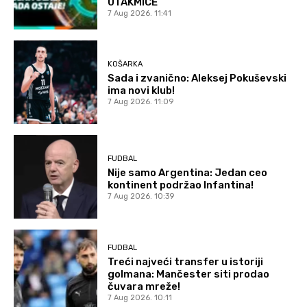
UTAKMICE
7 Aug 2026. 11:41
KOŠARKA
Sada i zvanično: Aleksej Pokuševski
ima novi klub!
7 Aug 2026. 11:09
FUDBAL
Nije samo Argentina: Jedan ceo
kontinent podržao Infantina!
7 Aug 2026. 10:39
FUDBAL
Treći najveći transfer u istoriji
golmana: Mančester siti prodao
čuvara mreže!
7 Aug 2026. 10:11