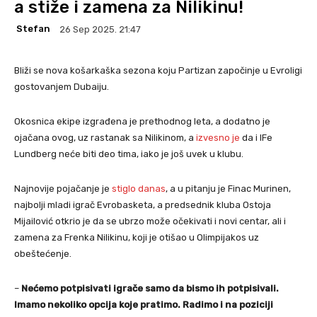
a stiže i zamena za Nilikinu!
Stefan
26 Sep 2025. 21:47
Bliži se nova košarkaška sezona koju Partizan započinje u Evroligi
gostovanjem Dubaiju.
Okosnica ekipe izgrađena je prethodnog leta, a dodatno je
ojačana ovog, uz rastanak sa Nilikinom, a
izvesno je
da i IFe
Lundberg neće biti deo tima, iako je još uvek u klubu.
Najnovije pojačanje je
stiglo danas
, a u pitanju je Finac Murinen,
najbolji mladi igrač Evrobasketa, a predsednik kluba Ostoja
Mijailović otkrio je da se ubrzo može očekivati i novi centar, ali i
zamena za Frenka Nilikinu, koji je otišao u Olimpijakos uz
obeštećenje.
–
Nećemo potpisivati igrače samo da bismo ih potpisivali.
Imamo nekoliko opcija koje pratimo. Radimo i na poziciji