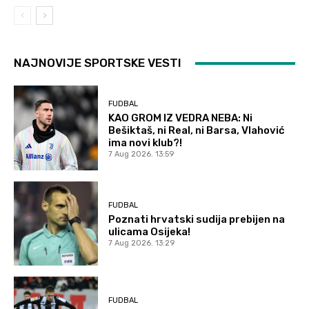
NAJNOVIJE SPORTSKE VESTI
FUDBAL
KAO GROM IZ VEDRA NEBA: Ni
Bešiktaš, ni Real, ni Barsa, Vlahović
ima novi klub?!
7 Aug 2026. 13:59
FUDBAL
Poznati hrvatski sudija prebijen na
ulicama Osijeka!
7 Aug 2026. 13:29
FUDBAL