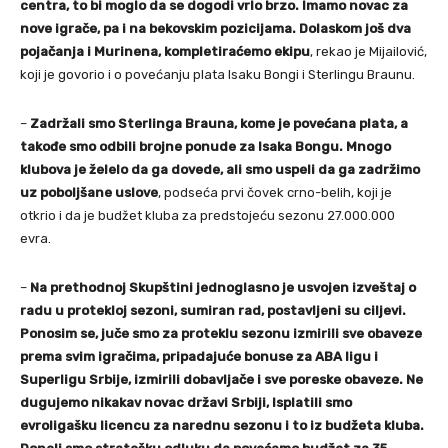
centra, to bi moglo da se dogodi vrlo brzo. Imamo novac za
nove igrače, pa i na bekovskim pozicijama. Dolaskom još dva
pojačanja i Murinena, kompletiraćemo ekipu
, rekao je Mijailović,
koji je govorio i o povećanju plata Isaku Bongi i Sterlingu Braunu.
–
Zadržali smo Sterlinga Brauna, kome je povećana plata, a
takođe smo odbili brojne ponude za Isaka Bongu. Mnogo
klubova je želelo da ga dovede, ali smo uspeli da ga zadržimo
uz poboljšane uslove
, podseća prvi čovek crno-belih, koji je
otkrio i da je budžet kluba za predstojeću sezonu 27.000.000
evra.
–
Na prethodnoj Skupštini jednoglasno je usvojen izveštaj o
radu u protekloj sezoni, sumiran rad, postavljeni su ciljevi.
Ponosim se, juče smo za proteklu sezonu izmirili sve obaveze
prema svim igračima, pripadajuće bonuse za ABA ligu i
Superligu Srbije, izmirili dobavljače i sve poreske obaveze. Ne
dugujemo nikakav novac državi Srbiji, Isplatili smo
evroligašku licencu za narednu sezonu i to iz budžeta kluba.