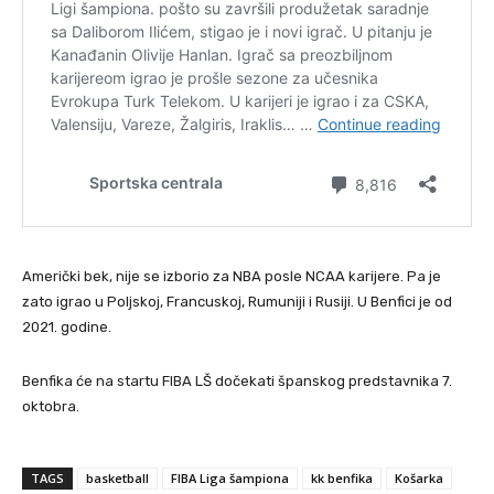
Američki bek, nije se izborio za NBA posle NCAA karijere. Pa je
zato igrao u Poljskoj, Francuskoj, Rumuniji i Rusiji. U Benfici je od
2021. godine.
Benfika će na startu FIBA LŠ dočekati španskog predstavnika 7.
oktobra.
TAGS
basketball
FIBA Liga šampiona
kk benfika
Košarka