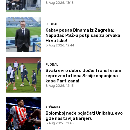
8 Aug 2026. 13:18
FUDBAL
Kakav posao Dinama iz Zagreba:
Napadač PSŽ-a potpisao za prvaka
Hrvatske!
8 Aug 2026. 12:44
FUDBAL
Svaki evro dobro dođe: Transferom
reprezentativca Srbije napunjena
kasa Partizana!
8 Aug 2026. 12:15
KOŠARKA
Bolomboj neće pojačati Unikahu, evo
gde nastavlja karijeru
8 Aug 2026. 11:45