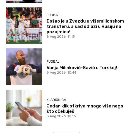
FUDBAL
Došao je u Zvezdu u višemilionskom
transferu, a sad odlazi u Rusiju na
pozajmicu!
8 Aug 2026. 11:13
FUDBAL
Vanja Milinković-Savić u Turskoj!
8 Aug 2026. 10:44
KLADIONICA
Jedan klik otkriva mnogo više nego
što očekuješ
8 Aug 2026. 10:16