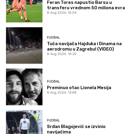
Feran Tores napustio Barsu u
transferu vrednom 50 miliona evra
8 Aug 2026. 15:04
FUDBAL
Tuča navijača Hajduka i Dinama na
aerodromu u Zagrebu! (VIDEO)
8 Aug 2026. 14:25
FUDBAL
Preminuo otac Lionela Mesija
8 Aug 2026. 13:48
FUDBAL
Srđan Blagojević se izvinio
navijačima