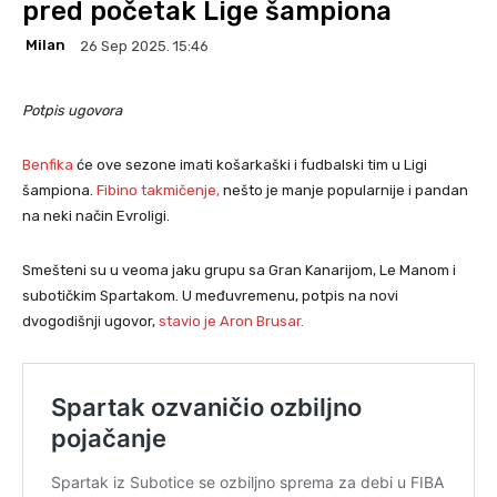
pred početak Lige šampiona
Milan
26 Sep 2025. 15:46
Potpis ugovora
Benfika
će ove sezone imati košarkaški i fudbalski tim u Ligi
šampiona.
Fibino takmičenje,
nešto je manje popularnije i pandan
na neki način Evroligi.
Smešteni su u veoma jaku grupu sa Gran Kanarijom, Le Manom i
subotičkim Spartakom. U međuvremenu, potpis na novi
dvogodišnji ugovor,
stavio je Aron Brusar.