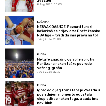
zvezde!
8 Aug 2026. 00:03
KOŠARKA
NESVAKIDAŠNJE: Poznati turski
košarkaš se prijavio za Draft ženske
NBA lige – tvrdi da ima prava na to!
7 Aug 2026. 23:00
FUDBAL
Hetafe značajno oslabljen protiv
Partizana nakon teške povrede
važnog igrača
7 Aug 2026. 22:30
FUDBAL
Igrač od čijeg transfera je Zvezda u
poslednjem momentu odustala
eksplodirao nakon toga, a sada ima
novi klub