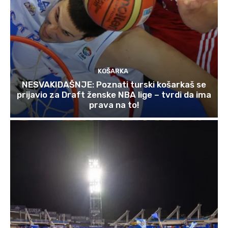
KOŠARKA
NESVAKIDAŠNJE: Poznati turski košarkaš se
prijavio za Draft ženske NBA lige – tvrdi da ima
prava na to!