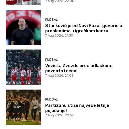
7 Aug 2026. 22:00
FUDBAL
Stanković pred Novi Pazar govorio o
problemima u igračkom kadru
7 Aug 2026. 21:30
FUDBAL
Vezista Zvezde pred odlaskom,
poznata i cena!
7 Aug 2026. 21:02
FUDBAL
Partizanu stiže najveće letnje
pojačanje!
7 Aug 2026. 20:52