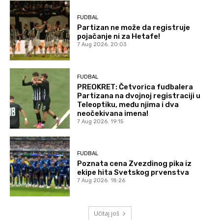
FUDBAL
Partizan ne može da registruje
pojačanje ni za Hetafe!
7 Aug 2026. 20:03
FUDBAL
PREOKRET: Četvorica fudbalera
Partizana na dvojnoj registraciji u
Teleoptiku, među njima i dva
neočekivana imena!
7 Aug 2026. 19:15
FUDBAL
Poznata cena Zvezdinog pika iz
ekipe hita Svetskog prvenstva
7 Aug 2026. 18:26
Učitaj još