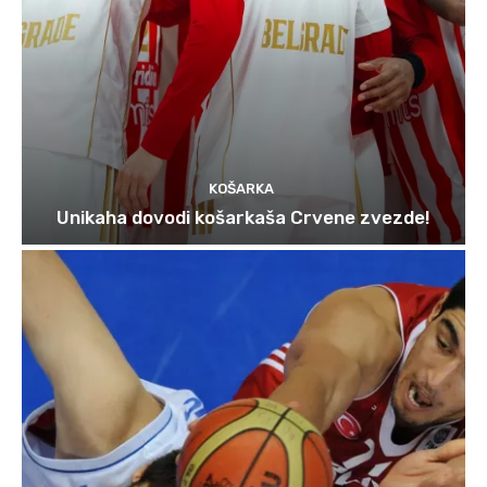
KOŠARKA
Unikaha dovodi košarkaša Crvene zvezde!