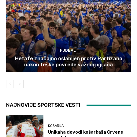
FUDBAL
Hetafe značajno oslabljen protiv Partizana
nakon teške povrede važnog igrača
NAJNOVIJE SPORTSKE VESTI
KOŠARKA
Unikaha dovodi košarkaša Crvene