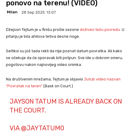
ponovo na terenu! (VIDEO)
Milan
28 Sep 2025. 13:07
Džejson Tejtum je u finišu prošle sezone
doživeo težu povredu.
U
pitanju je bila ahilova tetiva desne noge.
Seltiksi su još tada rekli da nije poznat datum povratka. Ali kako
se očekuje da će oporavak biti potpun. Sve ide u dobrom smeru,
pogotovu nakon najnovijeg video snimka.
Na društvenim mrežama, Tejtum je objavio
Jutub video nazvan
“Povratak na teren”
(Bask on Court.)
JAYSON TATUM IS ALREADY BACK ON
THE COURT.
VIA
@JAYTATUM0