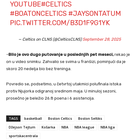
YOUTUBE
#CELTICS
#BOATONCELTICS
#JAYSONTATUM
PIC.TWITTER.COM/B3D1F9G1YK
— Celtics on CLNS (@CelticsCLNS)
September 28, 2025
–
Bilo je ovo dugo putovanje u poslednjih pet meseci,
rekao je
on u video snimku. Zahvalio se svima u franšizi, pominjući da je
skoro 20 nedelja bio bez treninga.
Povredio se, podsetimo, u četvrtoj utakmici polufinala istoka
protiv Njujorka odigranoj sredinom maja. U minuloj sezoni,
prosečno je beležio 26.8 poena i 6 asistencija.
TAGS
basketball
Boston Celtics
Boston Seltiks
Džejson Tejtum
Košarka
NBA
NBA league
NBA liga
sportskacentrala