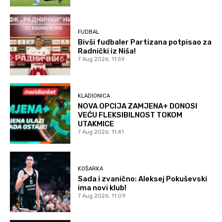
FUDBAL
Bivši fudbaler Partizana potpisao za
Radnički iz Niša!
7 Aug 2026. 11:59
KLADIONICA
NOVA OPCIJA ZAMJENA+ DONOSI
VEĆU FLEKSIBILNOST TOKOM
UTAKMICE
7 Aug 2026. 11:41
KOŠARKA
Sada i zvanično: Aleksej Pokuševski
ima novi klub!
7 Aug 2026. 11:09