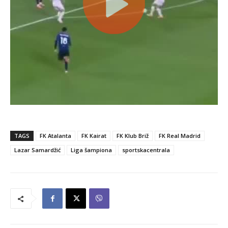
TAGS
FK Atalanta
FK Kairat
FK Klub Briž
FK Real Madrid
Lazar Samardžić
Liga šampiona
sportskacentrala