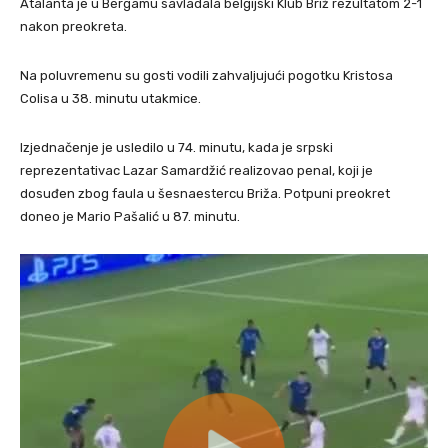
Atalanta je u Bergamu savladala belgijski Klub Briž rezultatom 2-1
nakon preokreta.
Na poluvremenu su gosti vodili zahvaljujući pogotku Kristosa
Colisa u 38. minutu utakmice.
Izjednačenje je usledilo u 74. minutu, kada je srpski
reprezentativac Lazar Samardžić realizovao penal, koji je
dosuđen zbog faula u šesnaestercu Briža. Potpuni preokret
doneo je Mario Pašalić u 87. minutu.