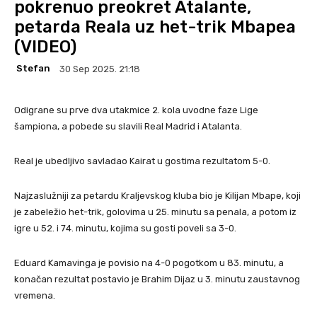
pokrenuo preokret Atalante,
petarda Reala uz het-trik Mbapea
(VIDEO)
Stefan
30 Sep 2025. 21:18
Odigrane su prve dva utakmice 2. kola uvodne faze Lige
šampiona, a pobede su slavili Real Madrid i Atalanta.
Real je ubedljivo savladao Kairat u gostima rezultatom 5-0.
Najzaslužniji za petardu Kraljevskog kluba bio je Kilijan Mbape, koji
je zabeležio het-trik, golovima u 25. minutu sa penala, a potom iz
igre u 52. i 74. minutu, kojima su gosti poveli sa 3-0.
Eduard Kamavinga je povisio na 4-0 pogotkom u 83. minutu, a
konačan rezultat postavio je Brahim Dijaz u 3. minutu zaustavnog
vremena.