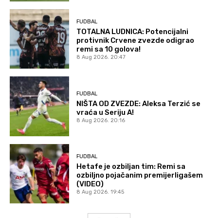
FUDBAL
TOTALNA LUDNICA: Potencijalni
protivnik Crvene zvezde odigrao
remi sa 10 golova!
8 Aug 2026. 20:47
FUDBAL
NIŠTA OD ZVEZDE: Aleksa Terzić se
vraća u Seriju A!
8 Aug 2026. 20:16
FUDBAL
Hetafe je ozbiljan tim: Remi sa
ozbiljno pojačanim premijerligašem
(VIDEO)
8 Aug 2026. 19:45