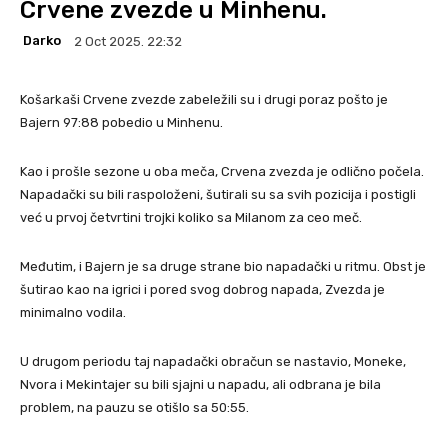
Crvene zvezde u Minhenu.
Darko
2 Oct 2025. 22:32
Košarkaši Crvene zvezde zabeležili su i drugi poraz pošto je
Bajern 97:88 pobedio u Minhenu.
Kao i prošle sezone u oba meča, Crvena zvezda je odlično počela.
Napadački su bili raspoloženi, šutirali su sa svih pozicija i postigli
već u prvoj četvrtini trojki koliko sa Milanom za ceo meč.
Međutim, i Bajern je sa druge strane bio napadački u ritmu. Obst je
šutirao kao na igrici i pored svog dobrog napada, Zvezda je
minimalno vodila.
U drugom periodu taj napadački obračun se nastavio, Moneke,
Nvora i Mekintajer su bili sjajni u napadu, ali odbrana je bila
problem, na pauzu se otišlo sa 50:55.