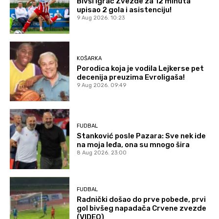
Bivši igrač Zvezde za 12 minuta
upisao 2 gola i asistenciju!
9 Aug 2026. 10:23
KOŠARKA
Porodica koja je vodila Lejkerse pet
decenija preuzima Evroligaša!
9 Aug 2026. 09:49
FUDBAL
Stanković posle Pazara: Sve nek ide
na moja leđa, ona su mnogo šira
8 Aug 2026. 23:00
FUDBAL
Radnički došao do prve pobede, prvi
gol bivšeg napadača Crvene zvezde
(VIDEO)