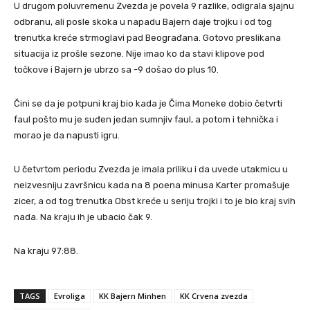
U drugom poluvremenu Zvezda je povela 9 razlike, odigrala sjajnu
odbranu, ali posle skoka u napadu Bajern daje trojku i od tog
trenutka kreće strmoglavi pad Beograđana. Gotovo preslikana
situacija iz prošle sezone. Nije imao ko da stavi klipove pod
točkove i Bajern je ubrzo sa -9 došao do plus 10.
Čini se da je potpuni kraj bio kada je Čima Moneke dobio četvrti
faul pošto mu je suđen jedan sumnjiv faul, a potom i tehnička i
morao je da napusti igru.
U četvrtom periodu Zvezda je imala priliku i da uvede utakmicu u
neizvesniju završnicu kada na 8 poena minusa Karter promašuje
zicer, a od tog trenutka Obst kreće u seriju trojki i to je bio kraj svih
nada. Na kraju ih je ubacio čak 9.
Na kraju 97:88.
TAGS
Evroliga
KK Bajern Minhen
KK Crvena zvezda