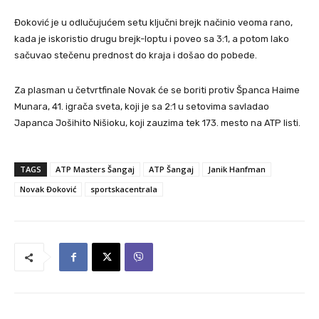
Đoković je u odlučujućem setu ključni brejk načinio veoma rano,
kada je iskoristio drugu brejk-loptu i poveo sa 3:1, a potom lako
sačuvao stečenu prednost do kraja i došao do pobede.
Za plasman u četvrtfinale Novak će se boriti protiv Španca Haime
Munara, 41. igrača sveta, koji je sa 2:1 u setovima savladao
Japanca Jošihito Nišioku, koji zauzima tek 173. mesto na ATP listi.
TAGS
ATP Masters Šangaj
ATP Šangaj
Janik Hanfman
Novak Đoković
sportskacentrala