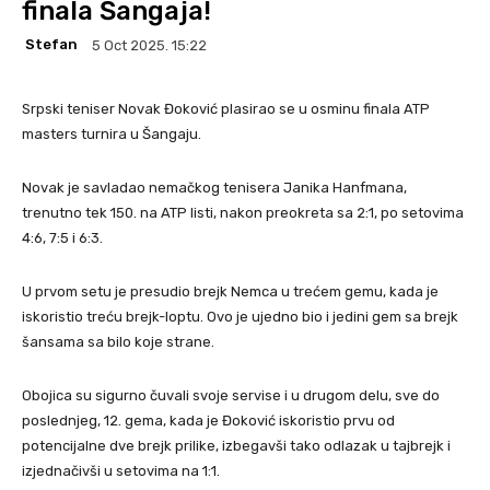
finala Šangaja!
Stefan
5 Oct 2025. 15:22
Srpski teniser Novak Đoković plasirao se u osminu finala ATP
masters turnira u Šangaju.
Novak je savladao nemačkog tenisera Janika Hanfmana,
trenutno tek 150. na ATP listi, nakon preokreta sa 2:1, po setovima
4:6, 7:5 i 6:3.
U prvom setu je presudio brejk Nemca u trećem gemu, kada je
iskoristio treću brejk-loptu. Ovo je ujedno bio i jedini gem sa brejk
šansama sa bilo koje strane.
Obojica su sigurno čuvali svoje servise i u drugom delu, sve do
poslednjeg, 12. gema, kada je Đoković iskoristio prvu od
potencijalne dve brejk prilike, izbegavši tako odlazak u tajbrejk i
izjednačivši u setovima na 1:1.