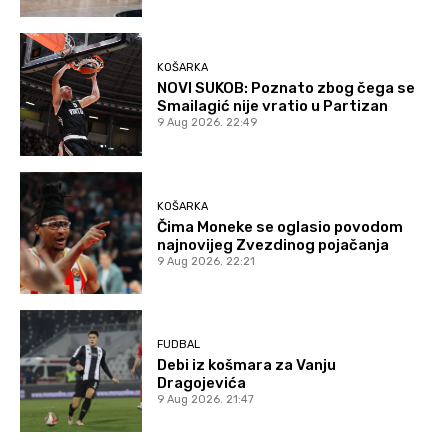
KOŠARKA
NOVI SUKOB: Poznato zbog čega se
Smailagić nije vratio u Partizan
9 Aug 2026. 22:49
KOŠARKA
Čima Moneke se oglasio povodom
najnovijeg Zvezdinog pojačanja
9 Aug 2026. 22:21
FUDBAL
Debi iz košmara za Vanju
Dragojevića
9 Aug 2026. 21:47