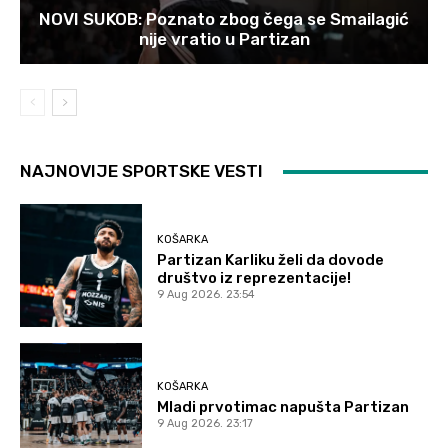
NOVI SUKOB: Poznato zbog čega se Smailagić
nije vratio u Partizan
NAJNOVIJE SPORTSKE VESTI
KOŠARKA
Partizan Karliku želi da dovode
društvo iz reprezentacije!
9 Aug 2026. 23:54
KOŠARKA
Mladi prvotimac napušta Partizan
9 Aug 2026. 23:17