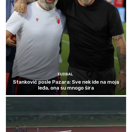
FUDBAL
Stanković posle Pazara: Sve nek ide na moja
leđa, ona su mnogo šira