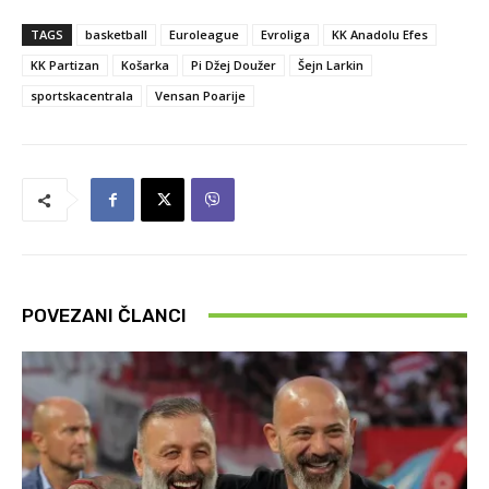
TAGS
basketball
Euroleague
Evroliga
KK Anadolu Efes
KK Partizan
Košarka
Pi Džej Doužer
Šejn Larkin
sportskacentrala
Vensan Poarije
POVEZANI ČLANCI