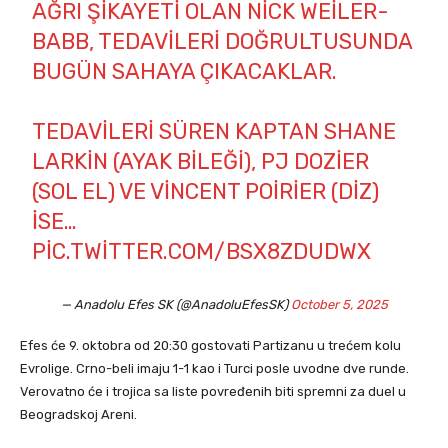
AĞRI ŞIKAYETI OLAN NICK WEILER-
BABB, TEDAVILERI DOĞRULTUSUNDA
BUGÜN SAHAYA ÇIKACAKLAR.
TEDAVILERI SÜREN KAPTAN SHANE
LARKIN (AYAK BILEĞI), PJ DOZIER
(SOL EL) VE VINCENT POIRIER (DIZ)
ISE…
PIC.TWITTER.COM/BSX8ZDUDWX
— Anadolu Efes SK (@AnadoluEfesSK)
October 5, 2025
Efes će 9. oktobra od 20:30 gostovati Partizanu u trećem kolu
Evrolige. Crno-beli imaju 1-1 kao i Turci posle uvodne dve runde.
Verovatno će i trojica sa liste povređenih biti spremni za duel u
Beogradskoj Areni.