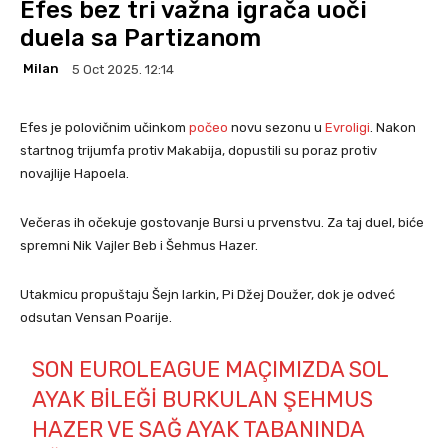
Efes bez tri važna igrača uoči
duela sa Partizanom
Milan
5 Oct 2025. 12:14
Efes je polovičnim učinkom
počeo
novu sezonu u
Evroligi
. Nakon
startnog trijumfa protiv Makabija, dopustili su poraz protiv
novajlije Hapoela.
Večeras ih očekuje gostovanje Bursi u prvenstvu. Za taj duel, biće
spremni Nik Vajler Beb i Šehmus Hazer.
Utakmicu propuštaju Šejn larkin, Pi Džej Doužer, dok je odveć
odsutan Vensan Poarije.
SON EUROLEAGUE MAÇIMIZDA SOL
AYAK BILEĞI BURKULAN ŞEHMUS
HAZER VE SAĞ AYAK TABANINDA