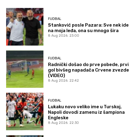
FUDBAL
Stanković posle Pazara: Sve nek ide
na moja leđa, ona su mnogo šira
8 Aug 2026. 23:00
FUDBAL
Radnički došao do prve pobede, prvi
gol bivšeg napadača Crvene zvezde
(VIDEO)
8 Aug 2026. 22:42
FUDBAL
Lukaku novo veliko ime u Turskoj,
Napoli dovodi zamenu iz šampiona
Engleske
8 Aug 2026. 22:30