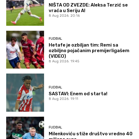
NIŠTA OD ZVEZDE: Aleksa Terzić se
vraća u Seriju A!
8 Aug 2026. 20:16
FUDBAL
Hetafe je ozbiljan tim: Remi sa
ozbiljno pojačanim premijerligašem
(VIDEO)
8 Aug 2026. 19:45
FUDBAL
SASTAVI: Enem od starta!
8 Aug 2026. 19:11
FUDBAL
Milenkoviću stiže društvo vredno 40