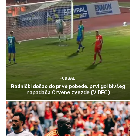
FUDBAL
Radnički došao do prve pobede, prvi gol bivšeg
napadača Crvene zvezde (VIDEO)