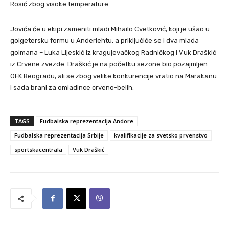
Rosić zbog visoke temperature.
Jovića će u ekipi zameniti mladi Mihailo Cvetković, koji je ušao u
golgetersku formu u Anderlehtu, a priključiće se i dva mlada
golmana – Luka Lijeskić iz kragujevačkog Radničkog i Vuk Draškić
iz Crvene zvezde. Draškić je na početku sezone bio pozajmljen
OFK Beogradu, ali se zbog velike konkurencije vratio na Marakanu
i sada brani za omladince crveno-belih.
TAGS
Fudbalska reprezentacija Andore
Fudbalska reprezentacija Srbije
kvalifikacije za svetsko prvenstvo
sportskacentrala
Vuk Draškić