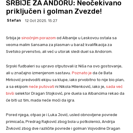
SRBIJE ZA ANDORU: Neočekivano
priključen i golman Zvezde!
Stefan
12 Oct 2025. 15:27
Srbija je
sinoćnjim porazom
od Albanije u Leskovcu ostala sa
veoma malim šansama za plasman u baraž kvalifikacija za
Svetsko prvenstvo, ali već u utorak sledi duel sa Andorom.
Srpski fudbaleri su upravo otputovali iz Niša na ovo gostovanje,
ali u značajno izmenjenom sastavu.
Poznato je
da će Bata
Mirković predvoditi ekipu sa klupe, iako prvobitno to nije bio plan,
a sa ekipom
neće putovati
ni Nikola Milenković, iako je,
sada već
bivši
selektor Dragan Stojković, pre duela sa Albancima rekao da
će biti uz tim, mada neće moći da igra.
Pored njega, otpao je i Luka Jović, usled obnovljene povrede
primicača, Predrag Rajković zbog bola u potkolenici, Andrija
Živković zbog dve različite povrede i golman Vojvodine Dragan