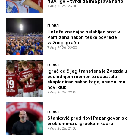
NBA lige – tvrdi da ima prava na to!
7 Aug 2026. 23:00
FUDBAL
Hetafe značajno oslabljen protiv
Partizana nakon teške povrede
važnog igrača
7 Aug 2026. 22:30
FUDBAL
Igrač od čijeg transfera je Zvezda u
poslednjem momentu odustala
eksplodirao nakon toga, a sada ima
novi klub
7 Aug 2026. 22:00
FUDBAL
Stanković pred Novi Pazar govorio o
problemima u igračkom kadru
7 Aug 2026. 21:30