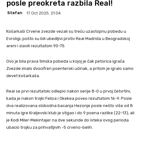
posle preokreta razbila Real!
Stefan
17 Oct 2025. 21:04
Košarkaši Crvene zvezde vezali su treću uzastopnu pobedu u
Evroligi, pošto su bili ubedljivi protiv Real Madrida u Beogradskoj
areni i slavili rezultatom 90-75.
Ovo je bila prava timska pobeda u kojoj je čak petorica igrača
Zvezde imalo dvocifren poenterski učinak, a pritom je igralo samo
devet košarkaša.
Real se prvi rezultatski odlepio nakon serije 8-0 u prvoj četvrtini,
kada je nakon trojki Feliza i Okekea poveo rezultatom 16-9. Posle
dva realizovana slobodna bacanja Hezonje posle nešto više od 8
minuta igre Kraljevski klub je stigao i do 9 poena razlike (22-13), ali
je Kodi Miler-Mekintajer na dve sekunde do isteka ovog perioda
ubacio trojku za prihvatljivih -5 crveno-belih.