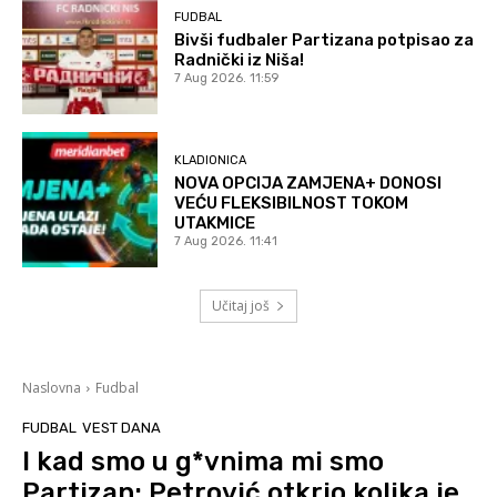
FUDBAL
Bivši fudbaler Partizana potpisao za
Radnički iz Niša!
7 Aug 2026. 11:59
KLADIONICA
NOVA OPCIJA ZAMJENA+ DONOSI
VEĆU FLEKSIBILNOST TOKOM
UTAKMICE
7 Aug 2026. 11:41
Učitaj još