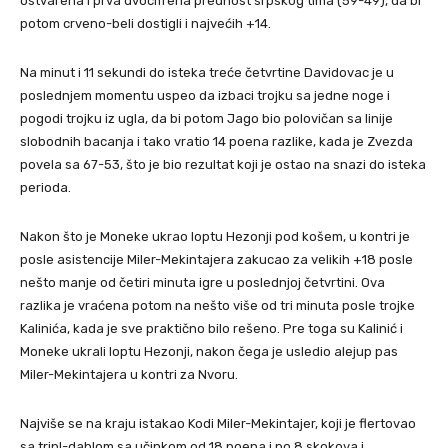
ostvarena i prva dvocifrena prednost srpskog tima (59-49), da bi
potom crveno-beli dostigli i najvećih +14.
Na minut i 11 sekundi do isteka treće četvrtine Davidovac je u
poslednjem momentu uspeo da izbaci trojku sa jedne noge i
pogodi trojku iz ugla, da bi potom Jago bio polovičan sa linije
slobodnih bacanja i tako vratio 14 poena razlike, kada je Zvezda
povela sa 67-53, što je bio rezultat koji je ostao na snazi do isteka
perioda.
Nakon što je Moneke ukrao loptu Hezonji pod košem, u kontri je
posle asistencije Miler-Mekintajera zakucao za velikih +18 posle
nešto manje od četiri minuta igre u poslednjoj četvrtini. Ova
razlika je vraćena potom na nešto više od tri minuta posle trojke
Kalinića, kada je sve praktično bilo rešeno. Pre toga su Kalinić i
Moneke ukrali loptu Hezonji, nakon čega je usledio alejup pas
Miler-Mekintajera u kontri za Nvoru.
Najviše se na kraju istakao Kodi Miler-Mekintajer, koji je flertovao
sa tripl-dablom sa učinkom od 18 poena i po 8 skokova i