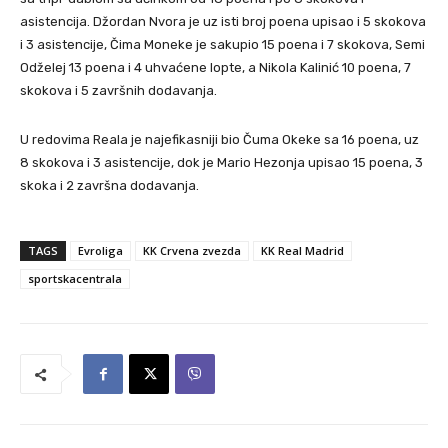
asistencija. Džordan Nvora je uz isti broj poena upisao i 5 skokova
i 3 asistencije, Čima Moneke je sakupio 15 poena i 7 skokova, Semi
Odželej 13 poena i 4 uhvaćene lopte, a Nikola Kalinić 10 poena, 7
skokova i 5 završnih dodavanja.
U redovima Reala je najefikasniji bio Čuma Okeke sa 16 poena, uz
8 skokova i 3 asistencije, dok je Mario Hezonja upisao 15 poena, 3
skoka i 2 završna dodavanja.
TAGS
Evroliga
KK Crvena zvezda
KK Real Madrid
sportskacentrala