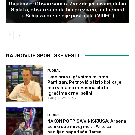
Rajaković: Otišao sam iz Zvezde jer nisam dobio
8 plata, otišao sam da bih preživeo, budućnost
u Srbiji za mene nije postojala (VIDEO)
NAJNOVIJE SPORTSKE VESTI
FUDBAL
I kad smo u g*vnima mi smo
Partizan: Petrović otkrio kolika je
maksimalna mesečna plata
igračima crno-belih!
7 Aug 2026. 15:55
FUDBAL
NAKON POTPISA VINISIJUSA: Arsenal
se okreće novoj meti, Arteta
naciljao napadača Barse!