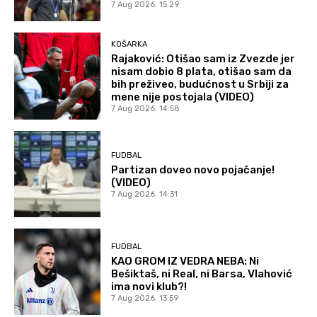
7 Aug 2026. 15:29
KOŠARKA
Rajaković: Otišao sam iz Zvezde jer
nisam dobio 8 plata, otišao sam da
bih preživeo, budućnost u Srbiji za
mene nije postojala (VIDEO)
7 Aug 2026. 14:58
FUDBAL
Partizan doveo novo pojačanje!
(VIDEO)
7 Aug 2026. 14:31
FUDBAL
KAO GROM IZ VEDRA NEBA: Ni
Bešiktaš, ni Real, ni Barsa, Vlahović
ima novi klub?!
7 Aug 2026. 13:59