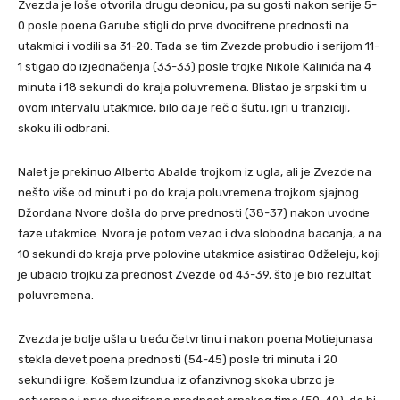
Zvezda je loše otvorila drugu deonicu, pa su gosti nakon serije 5-
0 posle poena Garube stigli do prve dvocifrene prednosti na
utakmici i vodili sa 31-20. Tada se tim Zvezde probudio i serijom 11-
1 stigao do izjednačenja (33-33) posle trojke Nikole Kalinića na 4
minuta i 18 sekundi do kraja poluvremena. Blistao je srpski tim u
ovom intervalu utakmice, bilo da je reč o šutu, igri u tranziciji,
skoku ili odbrani.
Nalet je prekinuo Alberto Abalde trojkom iz ugla, ali je Zvezde na
nešto više od minut i po do kraja poluvremena trojkom sjajnog
Džordana Nvore došla do prve prednosti (38-37) nakon uvodne
faze utakmice. Nvora je potom vezao i dva slobodna bacanja, a na
10 sekundi do kraja prve polovine utakmice asistirao Odželeju, koji
je ubacio trojku za prednost Zvezde od 43-39, što je bio rezultat
poluvremena.
Zvezda je bolje ušla u treću četvrtinu i nakon poena Motiejunasa
stekla devet poena prednosti (54-45) posle tri minuta i 20
sekundi igre. Košem Izundua iz ofanzivnog skoka ubrzo je