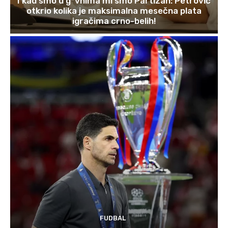
I kad smo u g*vnima mi smo Partizan: Petrović
otkrio kolika je maksimalna mesečna plata
igračima crno-belih!
FUDBAL