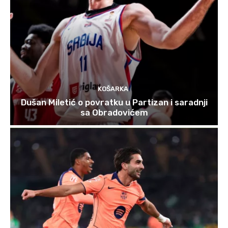
KOŠARKA
Dušan Miletić o povratku u Partizan i saradnji
sa Obradovićem