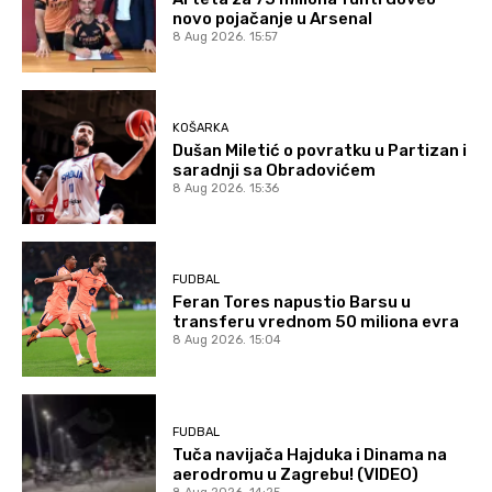
novo pojačanje u Arsenal
8 Aug 2026. 15:57
KOŠARKA
Dušan Miletić o povratku u Partizan i
saradnji sa Obradovićem
8 Aug 2026. 15:36
FUDBAL
Feran Tores napustio Barsu u
transferu vrednom 50 miliona evra
8 Aug 2026. 15:04
FUDBAL
Tuča navijača Hajduka i Dinama na
aerodromu u Zagrebu! (VIDEO)