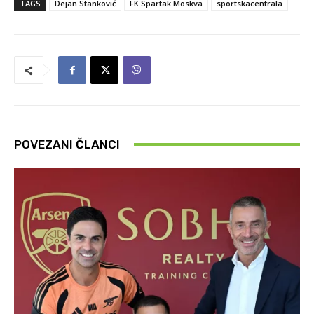
TAGS
Dejan Stanković
FK Spartak Moskva
sportskacentrala
POVEZANI ČLANCI