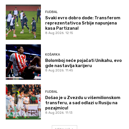
FUDBAL
Svaki evro dobro dođe: Transferom
reprezentativca Srbije napunjena
kasa Partizana!
8 Aug 2026. 12:15
KOŠARKA
Bolomboj neće pojačati Unikahu, evo
gde nastavlja karijeru
8 Aug 2026. 11:45
FUDBAL
Došao je u Zvezdu u višemilionskom
transferu, a sad odlazi u Rusiju na
pozajmicu!
8 Aug 2026. 11:13