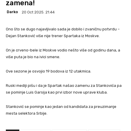
zamena!
Darko
20 Oct 2025. 21:44
Ono što se dugo najavljivalo sada je dobilo i zvaničnu potvrdu –
Dejan Stanković više nije trener Spartaka iz Moskve.
On je crveno-bele iz Moskve vodio nešto više od godinu dana, a
više puta je bio na ivici smene.
Ove sezone je osvojio 19 bodova iz 12 utakmica.
Ruski mediji pišu i da je Spartak našao zamenu za Stankovića pa
se pominje Luis Garsija kao prvi izbor nove uprave kluba.
Stanković se pominje kao jedan od kandidata za preuzimanje
mesta selektora Srbije.