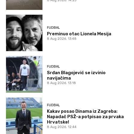
8 Aug 2026. 14:25
FUDBAL
Preminuo otac Lionela Mesija
8 Aug 2026. 13:48
FUDBAL
Srđan Blagojević se izvinio
navijačima
8 Aug 2026. 13:18
FUDBAL
Kakav posao Dinama iz Zagreba:
Napadač PSŽ-a potpisao za prvaka
Hrvatske!
8 Aug 2026. 12:44