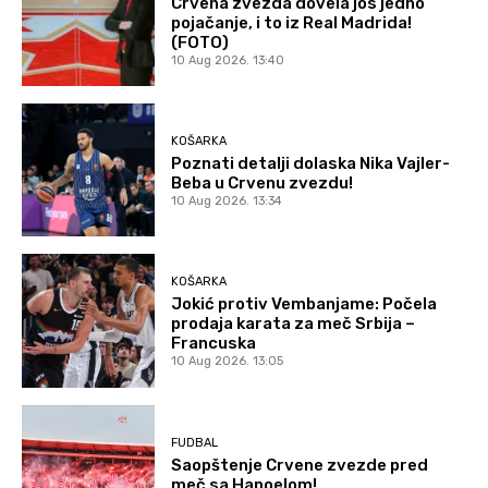
Crvena zvezda dovela jos jedno
pojačanje, i to iz Real Madrida!
(FOTO)
10 Aug 2026. 13:40
KOŠARKA
Poznati detalji dolaska Nika Vajler-
Beba u Crvenu zvezdu!
10 Aug 2026. 13:34
KOŠARKA
Jokić protiv Vembanjame: Počela
prodaja karata za meč Srbija –
Francuska
10 Aug 2026. 13:05
FUDBAL
Saopštenje Crvene zvezde pred
meč sa Hapoelom!