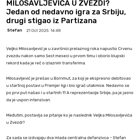
MILOSAVLJEVIĆA U ZVEZDI?
Jedan od nedavno igra za Srbiju,
drugi stigao iz Partizana
Stefan
21 Oct 2025. 14:48
Veljko Milosavljević je u završnici prelaznog roka napustio Crvenu
zvezdu nakon samo šest meseci u prvom timu i oborio klupski
rekord kada je reč o izlaznim transferima.
Milosavljević je prešao u Bornmut, za koji je ekspresno debitovao
u startnoj postavi u Premjer ligi i bio igrač utakmice. Nedavno se
po prvi put našao i u startnih 11 A reprezentacije Srbije, pa je jasno
da je uspon intenzivan.
Međutim, postavlja se pitanje ko je naslednik Veljka Milosavljevića
u Zvezdi?
Za sada se izdvajaju dva mlada centralna defanzivca – Stefan