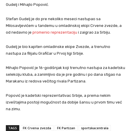
Gudelj i Mihajlo Popović.
Stefan Gudelj je do pre nekoliko meseci nastupao sa
Milosavljevićem u tandemu u omladinskoj ekipi Crvene zvezde, a
od nedavno je
promenio reprezentaciju
i zaigrao za Srbiju.
Gudelj je bio kapiten omladinske ekipe Zvezde, a trenutno
nastupa za filijalu Grafičar u Prvoj ligi Srbije.
Mihajlo Popović je 16-godišnjak koji trenutno nastupa za kadetsku
selekciju kluba, a zanimljivo da je pre godinu i po dana stigao na
Marakanu iz redova večitog rivala Partizana.
Popović je kadetski reprezentativac Srbije, a prema nekim
izveštajima postoji mogućnost da dobije šansu u prvom timu već
na zimu.
TAGS
FK Crvena zvezda
FK Partizan
sportskacentrala