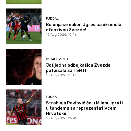
FUDBAL
Bolonja se nakon Ugrešića okrenula
ofanzivcu Zvezde!
10 Aug 2026. 10:46
OSTALE VESTI
Još jedna odbojkašica Zvezde
potpisala za TENT!
10 Aug 2026. 10:17
FUDBAL
Strahinja Pavlović će u Milanu igrati
u tandemu sa reprezentativcem
Hrvatske!
10 Aug 2026. 09:45