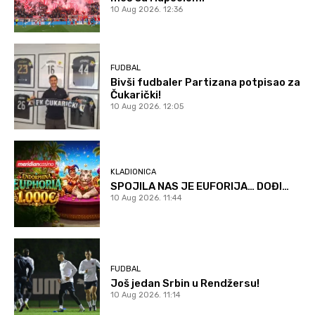
10 Aug 2026. 12:36
FUDBAL
Bivši fudbaler Partizana potpisao za
Čukarički!
10 Aug 2026. 12:05
KLADIONICA
SPOJILA NAS JE EUFORIJA… DOĐI…
10 Aug 2026. 11:44
FUDBAL
Još jedan Srbin u Rendžersu!
10 Aug 2026. 11:14