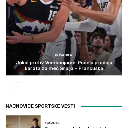
KOŠARKA
Jokić protiv Vembanjame: Počela prodaja
karata za meč Srbija – Francuska
NAJNOVIJE SPORTSKE VESTI
KOŠARKA