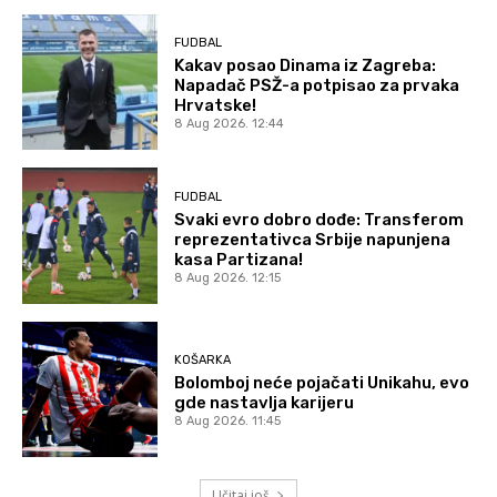
FUDBAL
Kakav posao Dinama iz Zagreba:
Napadač PSŽ-a potpisao za prvaka
Hrvatske!
8 Aug 2026. 12:44
FUDBAL
Svaki evro dobro dođe: Transferom
reprezentativca Srbije napunjena
kasa Partizana!
8 Aug 2026. 12:15
KOŠARKA
Bolomboj neće pojačati Unikahu, evo
gde nastavlja karijeru
8 Aug 2026. 11:45
Učitaj još