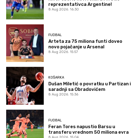
reprezentativca Argentine!
8 Aug 2026. 16:30
FUDBAL
Arteta za 75 miliona funti doveo
novo pojačanje u Arsenal
8 Aug 2026. 15:57
KOŠARKA
Dušan Miletić o povratku u Partizan i
saradnji sa Obradovićem
8 Aug 2026. 15:36
FUDBAL
Feran Tores napustio Barsu u
transferu vrednom 50 miliona evra
8 Aug 2026. 15:04