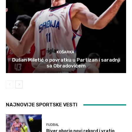
KOŠARKA
Dušan Miletić o povratku u Partizan i saradnji
sa Obradovićem
NAJNOVIJE SPORTSKE VESTI
FUDBAL
River oborio novi rekord i vratio