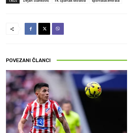
TAGS
Dejan Stanković
FK Spartak Moskva
sportskacentrala
POVEZANI ČLANCI