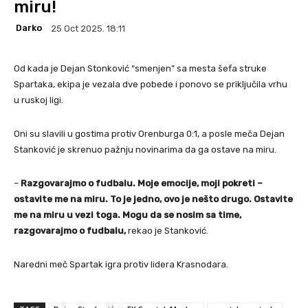
miru!
Darko
25 Oct 2025. 18:11
Od kada je Dejan Stonković “smenjen” sa mesta šefa struke
Spartaka, ekipa je vezala dve pobede i ponovo se priključila vrhu
u ruskoj ligi.
Oni su slavili u gostima protiv Orenburga 0:1, a posle meča Dejan
Stanković je skrenuo pažnju novinarima da ga ostave na miru.
–
Razgovarajmo o fudbalu. Moje emocije, moji pokreti –
ostavite me na miru. To je jedno, ovo je nešto drugo. Ostavite
me na miru u vezi toga. Mogu da se nosim sa time,
razgovarajmo o fudbalu,
rekao je Stanković.
Naredni meč Spartak igra protiv lidera Krasnodara.