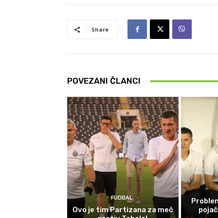
Share
POVEZANI ČLANCI
FUDBAL
Problem
Ovo je tim Partizana za meč
poja