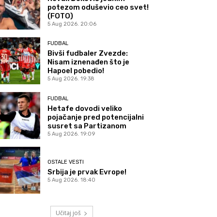
potezom oduševio ceo svet!
(FOTO)
5 Aug 2026. 20:06
FUDBAL
Bivši fudbaler Zvezde:
Nisam iznenađen što je
Hapoel pobedio!
5 Aug 2026. 19:38
FUDBAL
Hetafe dovodi veliko
pojačanje pred potencijalni
susret sa Partizanom
5 Aug 2026. 19:09
OSTALE VESTI
Srbija je prvak Evrope!
5 Aug 2026. 18:40
Učitaj još