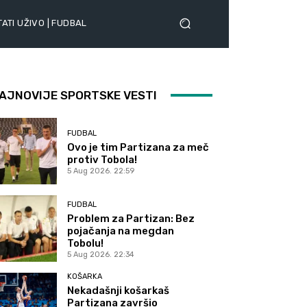
ATI UŽIVO | FUDBAL
AJNOVIJE SPORTSKE VESTI
FUDBAL
Ovo je tim Partizana za meč
protiv Tobola!
5 Aug 2026. 22:59
FUDBAL
Problem za Partizan: Bez
pojačanja na megdan
Tobolu!
5 Aug 2026. 22:34
KOŠARKA
Nekadašnji košarkaš
Partizana završio