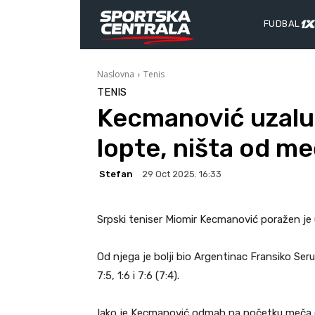
FUDBAL
Naslovna
Tenis
TENIS
Kecmanović uzalu
lopte, ništa od m
Stefan
29 Oct 2025. 16:33
Srpski teniser Miomir Kecmanović poražen je 
Od njega je bolji bio Argentinac Fransiko Serun
7:5, 1:6 i 7:6 (7:4).
Iako je Kecmanović odmah na početku meča od