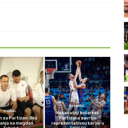
KOŠARKA
FUDBAL
Nekadašnji košarkaš
 za Partizan: Bez
Partizana završio
čanja na megdan
reprezentativnu karijeru