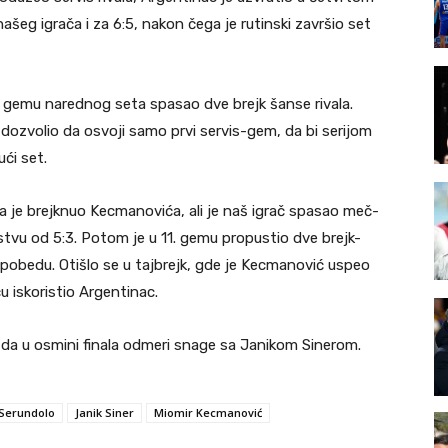
ašeg igrača i za 6:5, nakon čega je rutinski završio set
om gemu narednog seta spasao dve brejk šanse rivala.
ozvolio da osvoji samo prvi servis-gem, da bi serijom
ći set.
a je brejknuo Kecmanovića, ali je naš igrač spasao meč-
stvu od 5:3. Potom je u 11. gemu propustio dve brejk-
pobedu. Otišlo se u tajbrejk, gde je Kecmanović uspeo
u iskoristio Argentinac.
u da u osmini finala odmeri snage sa Janikom Sinerom.
 Serundolo
Janik Siner
Miomir Kecmanović