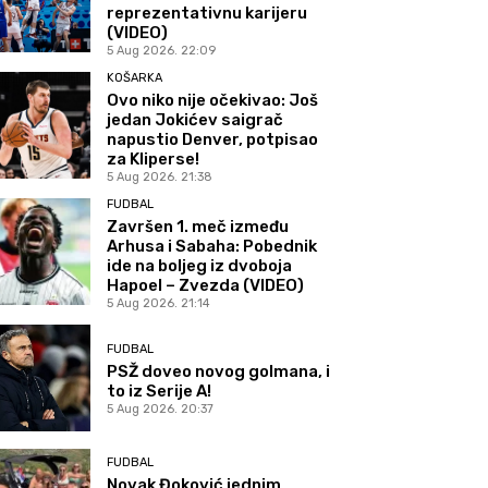
reprezentativnu karijeru
(VIDEO)
5 Aug 2026. 22:09
KOŠARKA
Ovo niko nije očekivao: Još
jedan Jokićev saigrač
napustio Denver, potpisao
za Kliperse!
5 Aug 2026. 21:38
FUDBAL
Završen 1. meč između
Arhusa i Sabaha: Pobednik
ide na boljeg iz dvoboja
Hapoel – Zvezda (VIDEO)
5 Aug 2026. 21:14
FUDBAL
PSŽ doveo novog golmana, i
to iz Serije A!
5 Aug 2026. 20:37
FUDBAL
Novak Đoković jednim