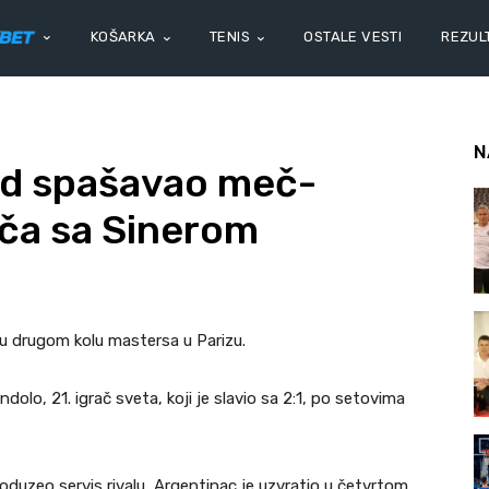
KOŠARKA
TENIS
OSTALE VESTI
REZULT
N
d spašavao meč-
eča sa Sinerom
u drugom kolu mastersa u Parizu.
dolo, 21. igrač sveta, koji je slavio sa 2:1, po setovima
uzeo servis rivalu, Argentinac je uzvratio u četvrtom