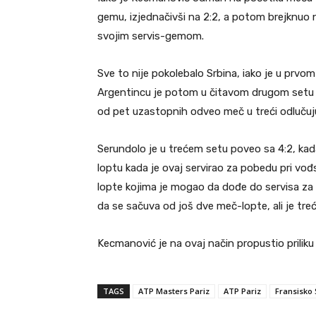
gemu, izjednačivši na 2:2, a potom brejknuo n
svojim servis-gemom.
Sve to nije pokolebalo Srbina, iako je u prv
Argentincu je potom u čitavom drugom setu d
od pet uzastopnih odveo meč u treći odlučuju
Serundolo je u trećem setu poveo sa 4:2, kad
loptu kada je ovaj servirao za pobedu pri vođ
lopte kojima je mogao da dođe do servisa za 
da se sačuva od još dve meč-lopte, ali je treć
Kecmanović je na ovaj način propustio prilik
TAGS
ATP Masters Pariz
ATP Pariz
Fransisko