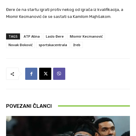
Đere će na startu igrati protiv nekog od igrača iz kvalifikacija, a
Miomir Kecmanović će se sastati sa Kamilom Majhšakom.
TAGS
ATP Atina
Laslo Đere
Miomir Kecmanović
Novak Đoković
sportskacentrala
žreb
POVEZANI ČLANCI