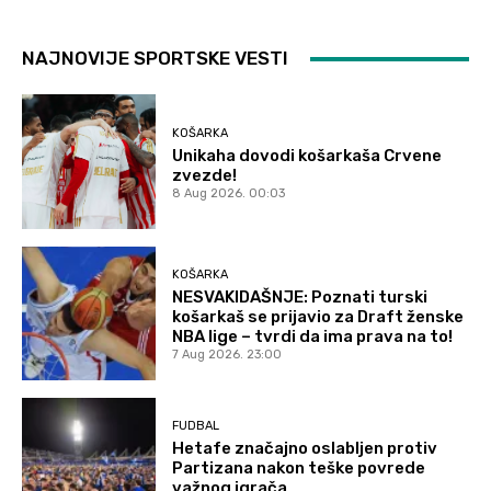
NAJNOVIJE SPORTSKE VESTI
KOŠARKA
Unikaha dovodi košarkaša Crvene
zvezde!
8 Aug 2026. 00:03
KOŠARKA
NESVAKIDAŠNJE: Poznati turski
košarkaš se prijavio za Draft ženske
NBA lige – tvrdi da ima prava na to!
7 Aug 2026. 23:00
FUDBAL
Hetafe značajno oslabljen protiv
Partizana nakon teške povrede
važnog igrača