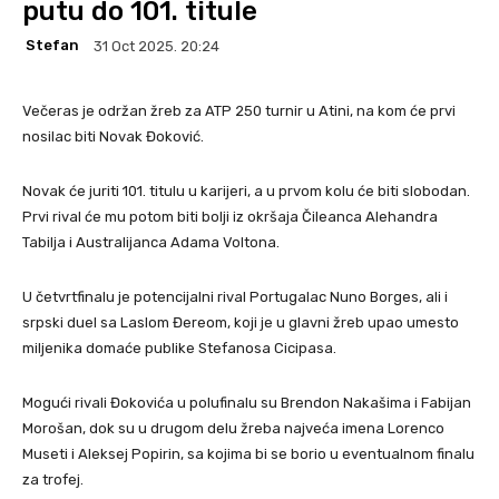
putu do 101. titule
Stefan
31 Oct 2025. 20:24
Večeras je održan žreb za ATP 250 turnir u Atini, na kom će prvi
nosilac biti Novak Đoković.
Novak će juriti 101. titulu u karijeri, a u prvom kolu će biti slobodan.
Prvi rival će mu potom biti bolji iz okršaja Čileanca Alehandra
Tabilja i Australijanca Adama Voltona.
U četvrtfinalu je potencijalni rival Portugalac Nuno Borges, ali i
srpski duel sa Laslom Đereom, koji je u glavni žreb upao umesto
miljenika domaće publike Stefanosa Cicipasa.
Mogući rivali Đokovića u polufinalu su Brendon Nakašima i Fabijan
Morošan, dok su u drugom delu žreba najveća imena Lorenco
Museti i Aleksej Popirin, sa kojima bi se borio u eventualnom finalu
za trofej.