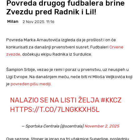
Povreda drugog fudbalera brine
Zvezdu pred Radnik i Lil!
Milan
2 Nov 2025. 11:16
Povreda Marka Arnautovića izgleda da je prošlost i on će
konkurisati za današnji prvenstveni susret. Fudbaleri
Crvene
zvezde,
dočekuju ekipu Radnika iz Surdulice.
Šampion Srbije, vezao je remi i poraz u prvenstvu, uz neuspeh u
Ligi Evrope. Na današnjem meču, neće biti ni Miloša Veljkovića koji
je
povređen pišu mediji.
NALAZIO SE NA LISTI ŽELJA
#KKCZ
HTTPS://T.CO/7LNGKKXH5L
— Sportska Centrala (@scentrala)
November 2, 2025
Ove sezone, štoper je igrao na tri utakmice Superlige, poslednju