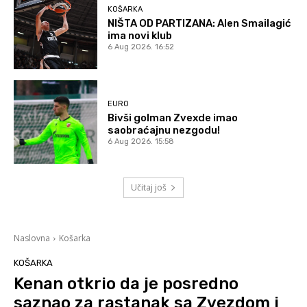
KOŠARKA
NIŠTA OD PARTIZANA: Alen Smailagić
ima novi klub
6 Aug 2026. 16:52
EURO
Bivši golman Zvexde imao
saobraćajnu nezgodu!
6 Aug 2026. 15:58
Učitaj još