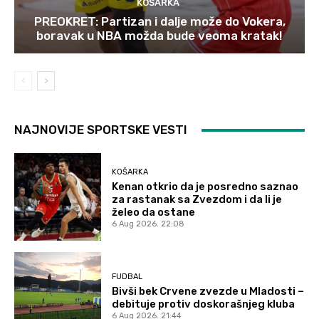
KOŠARKA
PREOKRET: Partizan i dalje može do Vokera,
boravak u NBA možda bude veoma kratak!
NAJNOVIJE SPORTSKE VESTI
KOŠARKA
Kenan otkrio da je posredno saznao
za rastanak sa Zvezdom i da li je
želeo da ostane
6 Aug 2026. 22:08
FUDBAL
Bivši bek Crvene zvezde u Mladosti –
debituje protiv doskorašnjeg kluba
6 Aug 2026. 21:44