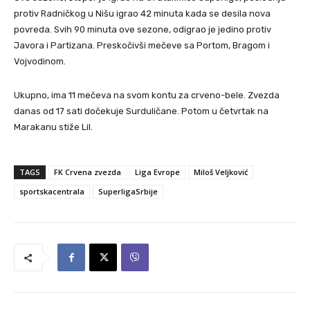
protiv Radničkog u Nišu igrao 42 minuta kada se desila nova
povreda. Svih 90 minuta ove sezone, odigrao je jedino protiv
Javora i Partizana. Preskočivši mečeve sa Portom, Bragom i
Vojvodinom.
Ukupno, ima 11 mečeva na svom kontu za crveno-bele. Zvezda
danas od 17 sati dočekuje Surduličane. Potom u četvrtak na
Marakanu stiže Lil.
TAGS
FK Crvena zvezda
Liga Evrope
Miloš Veljković
sportskacentrala
SuperligaSrbije