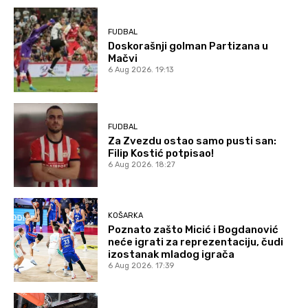
FUDBAL
Doskorašnji golman Partizana u
Mačvi
6 Aug 2026. 19:13
FUDBAL
Za Zvezdu ostao samo pusti san:
Filip Kostić potpisao!
6 Aug 2026. 18:27
KOŠARKA
Poznato zašto Micić i Bogdanović
neće igrati za reprezentaciju, čudi
izostanak mladog igrača
6 Aug 2026. 17:39