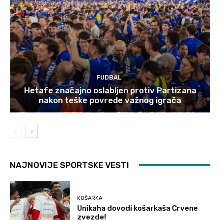
FUDBAL
Hetafe značajno oslabljen protiv Partizana
nakon teške povrede važnog igrača
NAJNOVIJE SPORTSKE VESTI
KOŠARKA
Unikaha dovodi košarkaša Crvene
zvezde!