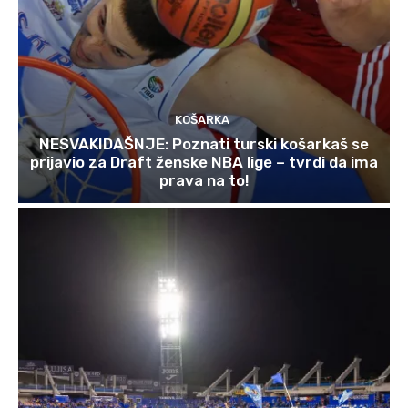
KOŠARKA
NESVAKIDAŠNJE: Poznati turski košarkaš se
prijavio za Draft ženske NBA lige – tvrdi da ima
prava na to!