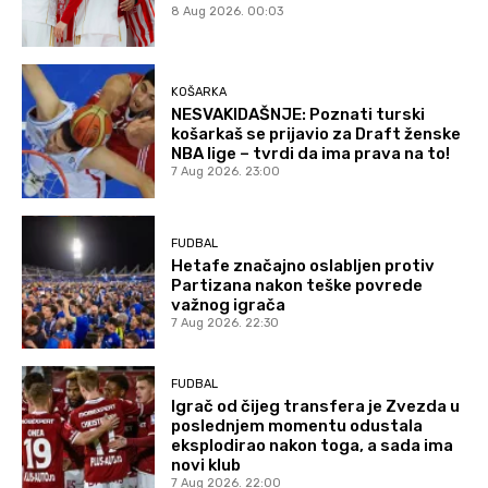
8 Aug 2026. 00:03
KOŠARKA
NESVAKIDAŠNJE: Poznati turski
košarkaš se prijavio za Draft ženske
NBA lige – tvrdi da ima prava na to!
7 Aug 2026. 23:00
FUDBAL
Hetafe značajno oslabljen protiv
Partizana nakon teške povrede
važnog igrača
7 Aug 2026. 22:30
FUDBAL
Igrač od čijeg transfera je Zvezda u
poslednjem momentu odustala
eksplodirao nakon toga, a sada ima
novi klub
7 Aug 2026. 22:00