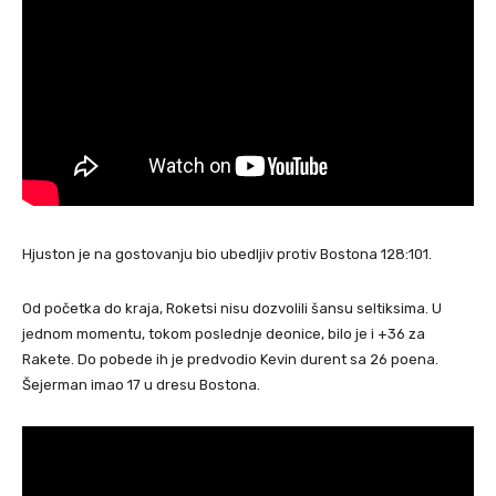
Hjuston je na gostovanju bio ubedljiv protiv Bostona 128:101.
Od početka do kraja, Roketsi nisu dozvolili šansu seltiksima. U
jednom momentu, tokom poslednje deonice, bilo je i +36 za
Rakete. Do pobede ih je predvodio Kevin durent sa 26 poena.
Šejerman imao 17 u dresu Bostona.