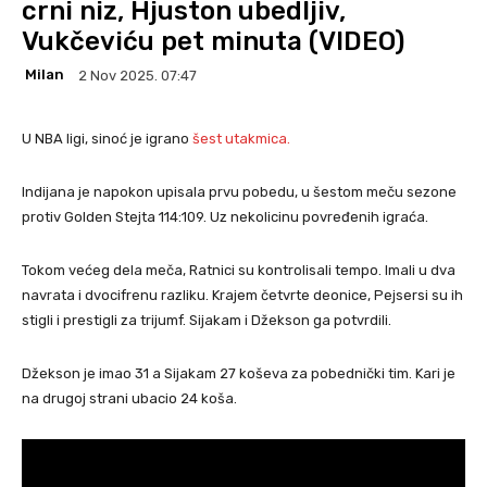
crni niz, Hjuston ubedljiv,
Vukčeviću pet minuta (VIDEO)
Milan
2 Nov 2025. 07:47
U NBA ligi, sinoć je igrano
šest ut
a
kmica.
Indijana je napokon upisala prvu pobedu, u šestom meču sezone
protiv Golden Stejta 114:109. Uz nekolicinu povređenih igraća.
Tokom većeg dela meča, Ratnici su kontrolisali tempo. Imali u dva
navrata i dvocifrenu razliku. Krajem četvrte deonice, Pejsersi su ih
stigli i prestigli za trijumf. Sijakam i Džekson ga potvrdili.
Džekson je imao 31 a Sijakam 27 koševa za pobednički tim. Kari je
na drugoj strani ubacio 24 koša.