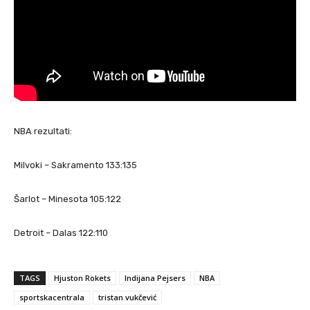
NBA rezultati:
Milvoki – Sakramento 133:135
Šarlot – Minesota 105:122
Detroit – Dalas 122:110
TAGS
Hjuston Rokets
Indijana Pejsers
NBA
sportskacentrala
tristan vukčević