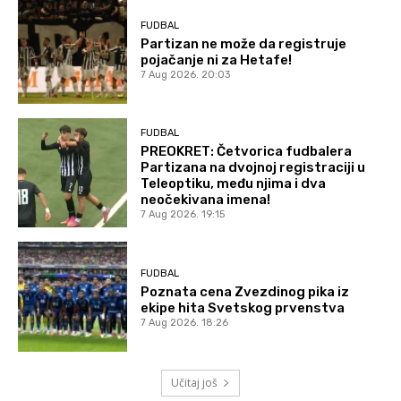
FUDBAL
Partizan ne može da registruje
pojačanje ni za Hetafe!
7 Aug 2026. 20:03
FUDBAL
PREOKRET: Četvorica fudbalera
Partizana na dvojnoj registraciji u
Teleoptiku, među njima i dva
neočekivana imena!
7 Aug 2026. 19:15
FUDBAL
Poznata cena Zvezdinog pika iz
ekipe hita Svetskog prvenstva
7 Aug 2026. 18:26
Učitaj još