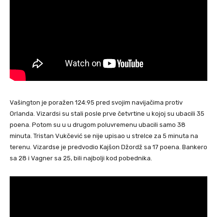
Vašington je poražen 124:95 pred svojim navijačima protiv
Orlanda. Vizardsi su stali posle prve četvrtine u kojoj su ubacili 35
poena. Potom su u u drugom poluvremenu ubacili samo 38
minuta. Tristan Vukčević se nije upisao u strelce za 5 minuta na
terenu. Vizardse je predvodio Kajšon Džordž sa 17 poena. Bankero
sa 28 i Vagner sa 25, bili najbolji kod pobednika.