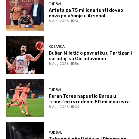
FUDBAL
Arteta za 75 miliona funti doveo
novo pojačanje u Arsenal
8 Aug 2026. 15:57
KOŠARKA
Dušan Miletić o povratku u Partizan i
saradnji sa Obradovićem
8 Aug 2026. 15:36
FUDBAL
Feran Tores napustio Barsu u
transferu vrednom 50 miliona evra
8 Aug 2026. 15:04
FUDBAL