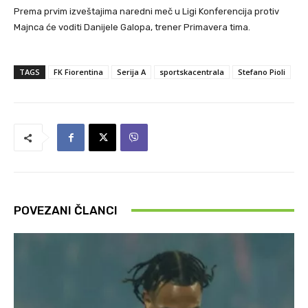
Prema prvim izveštajima naredni meč u Ligi Konferencija protiv
Majnca će voditi Danijele Galopa, trener Primavera tima.
TAGS
FK Fiorentina
Serija A
sportskacentrala
Stefano Pioli
POVEZANI ČLANCI