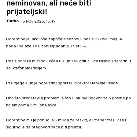
neminovan, ali neće biti
prijateljski!
Darko
3 Nov 2025. 15:49
Fiorentina je jako loše započela sezonu i posle 10 kola imaju 4
boda i nalaze se u zoni ispadanja u Seriji A.
Posle poraza kući od Lećea u klubu su odlučili da raskinu saradnju
sa Stefonom Piolijem.
Pre njega klub je napustio i sportski direktor Danijele Prade.
Ono što predstavlja problem je što Pioli ima ugovor na 3 godine po
kojem prima 3 miliona evra.
Fiorentina mu je ponudila 3 milioa za raskid, ali trener traži više i
sigurno je da pregovori neće biti prijatni.