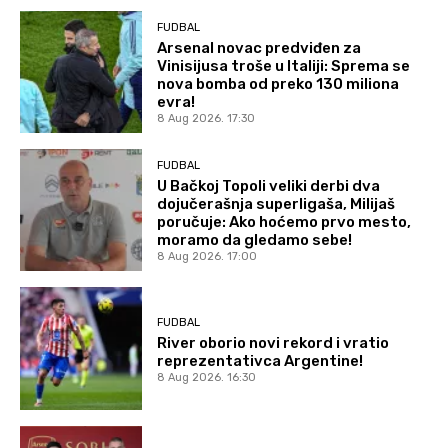
FUDBAL
Arsenal novac predviđen za
Vinisijusa troše u Italiji: Sprema se
nova bomba od preko 130 miliona
evra!
8 Aug 2026. 17:30
FUDBAL
U Bačkoj Topoli veliki derbi dva
dojučerašnja superligaša, Milijaš
poručuje: Ako hoćemo prvo mesto,
moramo da gledamo sebe!
8 Aug 2026. 17:00
FUDBAL
River oborio novi rekord i vratio
reprezentativca Argentine!
8 Aug 2026. 16:30