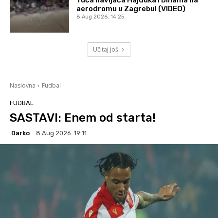
Tuča navijača Hajduka i Dinama na
aerodromu u Zagrebu! (VIDEO)
8 Aug 2026. 14:25
Učitaj još