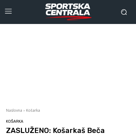
Naslovna
Košarka
KOŠARKA
ZASLUŽENO: Košarkaš Beča