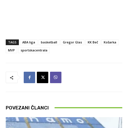
TAGS
ABA liga
basketball
Gregor Glas
KK Beč
Košarka
MVP
sportskacentrala
POVEZANI ČLANCI