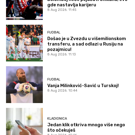
gde nastavlja karijeru
8 Aug 2026. 11:45
FUDBAL
Došao je u Zvezdu u višemilionskom
transferu, a sad odlazi u Rusiju na
pozajmicu!
8 Aug 2026. 11:13
FUDBAL
Vanja Milinković-Savić u Turskoj!
8 Aug 2026. 10:44
KLADIONICA
Jedan klik otkriva mnogo više nego
što očekuješ