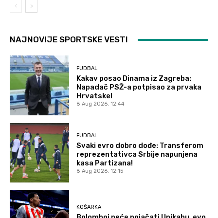
NAJNOVIJE SPORTSKE VESTI
FUDBAL
Kakav posao Dinama iz Zagreba:
Napadač PSŽ-a potpisao za prvaka
Hrvatske!
8 Aug 2026. 12:44
FUDBAL
Svaki evro dobro dođe: Transferom
reprezentativca Srbije napunjena
kasa Partizana!
8 Aug 2026. 12:15
KOŠARKA
Bolomboj neće pojačati Unikahu, evo