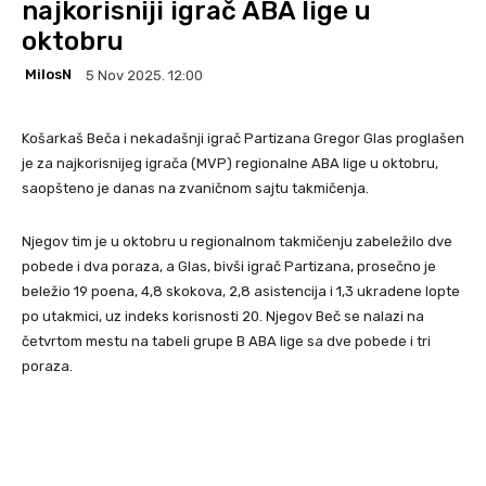
najkorisniji igrač ABA lige u
oktobru
MilosN
5 Nov 2025. 12:00
Košarkaš Beča i nekadašnji igrač Partizana Gregor Glas proglašen
je za najkorisnijeg igrača (MVP) regionalne ABA lige u oktobru,
saopšteno je danas na zvaničnom sajtu takmičenja.
Njegov tim je u oktobru u regionalnom takmičenju zabeležilo dve
pobede i dva poraza, a Glas, bivši igrač Partizana, prosečno je
beležio 19 poena, 4,8 skokova, 2,8 asistencija i 1,3 ukradene lopte
po utakmici, uz indeks korisnosti 20. Njegov Beč se nalazi na
četvrtom mestu na tabeli grupe B ABA lige sa dve pobede i tri
poraza.