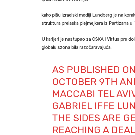
kako pišu izraelski mediji Lundberg je na kor
struktura prelaska plejmejkera iz Partizana u 
U karijeri je nastupao za CSKA i Virtus pre dol
globalu szona bila razočaravajuća.
AS PUBLISHED ON
OCTOBER 9TH AN
MACCABI TEL AVIV
GABRIEL IFFE LU
THE SIDES ARE G
REACHING A DEAL