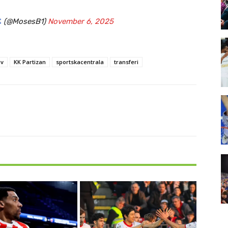
(@MosesB1)
November 6, 2025
iv
KK Partizan
sportskacentrala
transferi