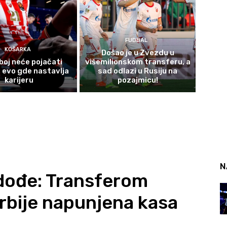
FUDBAL
KOŠARKA
Došao je u Zvezdu u
oj neće pojačati
višemilionskom transferu, a
, evo gde nastavlja
sad odlazi u Rusiju na
karijeru
pozajmicu!