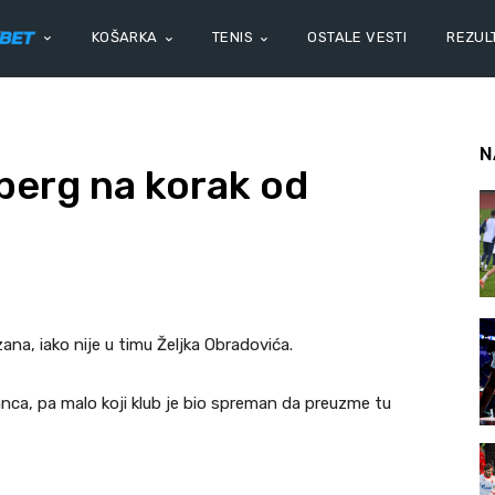
KOŠARKA
TENIS
OSTALE VESTI
REZULT
N
erg na korak od
ana, iako nije u timu Željka Obradovića.
Danca, pa malo koji klub je bio spreman da preuzme tu