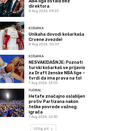
ABA liga ostala bez
direktora
8 Aug 2026. 09:20
KOŠARKA
Unikaha dovodi košarkaša
Crvene zvezde!
8 Aug 2026. 00:03
KOŠARKA
NESVAKIDAŠNJE: Poznati
turski košarkaš se prijavio
za Draft ženske NBA lige –
tvrdi da ima prava na to!
7 Aug 2026. 23:00
FUDBAL
Hetafe značajno oslabljen
protiv Partizana nakon
teške povrede važnog
igrača
7 Aug 2026. 22:30
Učitaj još