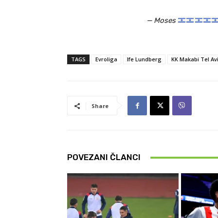
— Moses
TAGS
Evroliga
Ife Lundberg
KK Makabi Tel Av
Share
POVEZANI ČLANCI