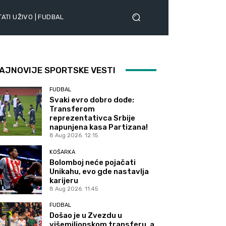
ATI UŽIVO | FUDBAL
AJNOVIJE SPORTSKE VESTI
FUDBAL
Svaki evro dobro dođe:
Transferom
reprezentativca Srbije
napunjena kasa Partizana!
8 Aug 2026. 12:15
KOŠARKA
Bolomboj neće pojačati
Unikahu, evo gde nastavlja
karijeru
8 Aug 2026. 11:45
FUDBAL
Došao je u Zvezdu u
višemilionskom transferu, a