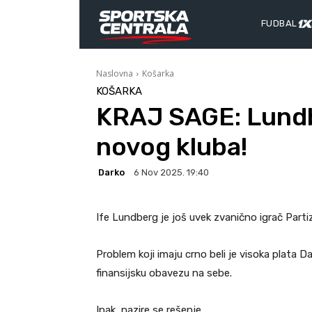
FUDBAL
Naslovna
Košarka
KOŠARKA
KRAJ SAGE: Lundb
novog kluba!
Darko
6 Nov 2025. 19:40
Ife Lundberg je još uvek zvanično igrač Partiz
Problem koji imaju crno beli je visoka plata 
finansijsku obavezu na sebe.
Ipak, nazire se rešenje.