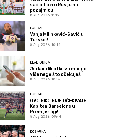
sad odlazi u Rusiju na
pozajmicu!
8 Aug 2026. 11:13
FUDBAL
Vanja Milinković-Savić u
Turskoj!
8 Aug 2026. 10:44
KLADIONICA
Jedan klik otkriva mnogo
više nego što očekuješ
8 Aug 2026. 10:16
FUDBAL
OVO NIKO NIJE OČEKIVAO:
Kapiten Barselone u
Premijer ligi!
8 Aug 2026. 09:44
KOŠARKA