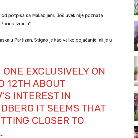
ak od potpisa sa Makabijem. Još uvek nije poznata
“Ponos Izraela”.
aska u Partizan. Stigao je kao veliko pojačanje, ali je u
 ONE EXCLUSIVELY ON
D 12TH ABOUT
’S INTEREST IN
NDBERG IT SEEMS THAT
ETTING CLOSER TO
.