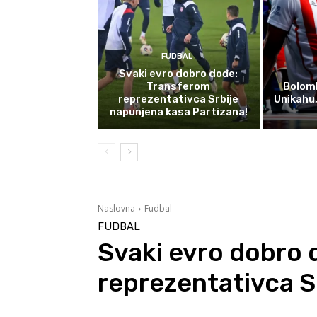
FUDBAL
Svaki evro dobro dođe:
Transferom
Bolomb
reprezentativca Srbije
Unikahu
napunjena kasa Partizana!