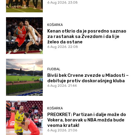
6 Aug 2026. 23:08
KOŠARKA
Kenan otkrio da je posredno saznao
za rastanak sa Zvezdom i da li je
želeo da ostane
6 Aug 2026. 22:08
FUDBAL
Bivši bek Crvene zvezde u Mladosti –
debituje protiv doskorašnjeg kluba
6 Aug 2026. 21:44
KOŠARKA
PREOKRET: Partizan i dalje može do
Vokera, boravak u NBA možda bude
veoma kratak!
6 Aug 2026. 21:06