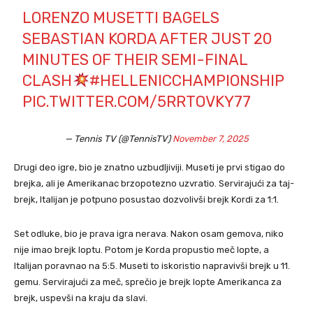
LORENZO MUSETTI BAGELS
SEBASTIAN KORDA AFTER JUST 20
MINUTES OF THEIR SEMI-FINAL
CLASH
#HELLENICCHAMPIONSHIP
PIC.TWITTER.COM/5RRTOVKY77
— Tennis TV (@TennisTV)
November 7, 2025
Drugi deo igre, bio je znatno uzbudljiviji. Museti je prvi stigao do
brejka, ali je Amerikanac brzopotezno uzvratio. Servirajući za taj-
brejk, Italijan je potpuno posustao dozvolivši brejk Kordi za 1:1.
Set odluke, bio je prava igra nerava. Nakon osam gemova, niko
nije imao brejk loptu. Potom je Korda propustio meč lopte, a
Italijan poravnao na 5:5. Museti to iskoristio napravivši brejk u 11.
gemu. Servirajući za meč, sprečio je brejk lopte Amerikanca za
brejk, uspevši na kraju da slavi.