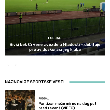
FUDBAL
Bivši bek Crvene zvezde u Mladosti – debituje
protiv doskorašnjeg kluba
NAJNOVIJE SPORTSKE VESTI
FUDBAL
Partizan može mirno na dug put
pred revanš (VIDEO)