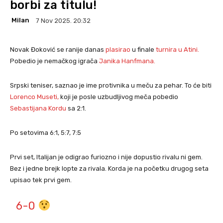
borbi za titulu!
Milan
7 Nov 2025. 20:32
Novak Đoković se ranije danas
plasirao
u finale
turnira u Atini.
Pobedio je nemačkog igrača
Janika Hanfmana.
Srpski teniser, saznao je ime protivnika u meču za pehar. To će biti
Lorenco Museti,
koji je posle uzbudljivog meča pobedio
Sebastijana Kordu
sa 2:1.
Po setovima 6:1, 5:7, 7:5
Prvi set, Italijan je odigrao furiozno i nije dopustio rivalu ni gem.
Bez i jedne brejk lopte za rivala. Korda je na početku drugog seta
upisao tek prvi gem.
6-0