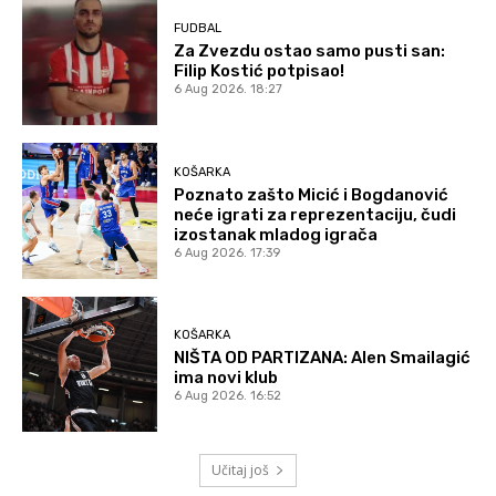
FUDBAL
Za Zvezdu ostao samo pusti san:
Filip Kostić potpisao!
6 Aug 2026. 18:27
KOŠARKA
Poznato zašto Micić i Bogdanović
neće igrati za reprezentaciju, čudi
izostanak mladog igrača
6 Aug 2026. 17:39
KOŠARKA
NIŠTA OD PARTIZANA: Alen Smailagić
ima novi klub
6 Aug 2026. 16:52
Učitaj još