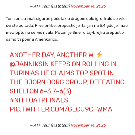
— ATP Tour (@atptour)
November 14, 2025
Teniseri su imali siguran početak u drugom delu igre. Iralo se vrlo
čvrsto od tada. Prve prilike, propustio je Italijan na 5:4 gde je imao
meč loptu na servis rivala. Potom je Siner u taj-brejku prepustio
samo tri poena Amerikancu.
ANOTHER DAY, ANOTHER W
@JANNIKSIN
KEEPS ON ROLLING IN
TURIN AS HE CLAIMS TOP SPOT IN
THE BJORN BORG GROUP, DEFEATING
SHELTON 6-3 7-6(3)
#NITTOATPFINALS
PIC.TWITTER.COM/GLCU9CFWMA
— ATP Tour (@atptour)
November 14, 2025