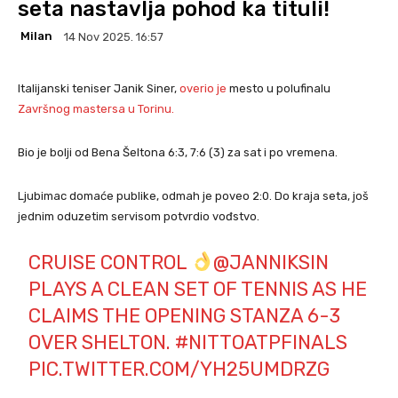
seta nastavlja pohod ka tituli!
Milan
14 Nov 2025. 16:57
Italijanski teniser Janik Siner,
overio je
mesto u polufinalu
Završnog mastersa u Torinu.
Bio je bolji od Bena Šeltona 6:3, 7:6 (3) za sat i po vremena.
Ljubimac domaće publike, odmah je poveo 2:0. Do kraja seta, još
jednim oduzetim servisom potvrdio vođstvo.
CRUISE CONTROL
@JANNIKSIN
PLAYS A CLEAN SET OF TENNIS AS HE
CLAIMS THE OPENING STANZA 6-3
OVER SHELTON.
#NITTOATPFINALS
PIC.TWITTER.COM/YH25UMDRZG