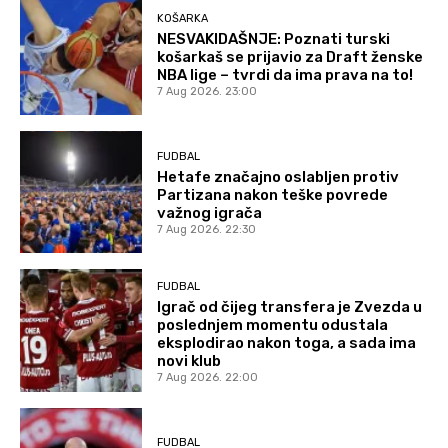
KOŠARKA
NESVAKIDAŠNJE: Poznati turski
košarkaš se prijavio za Draft ženske
NBA lige – tvrdi da ima prava na to!
7 Aug 2026. 23:00
FUDBAL
Hetafe značajno oslabljen protiv
Partizana nakon teške povrede
važnog igrača
7 Aug 2026. 22:30
FUDBAL
Igrač od čijeg transfera je Zvezda u
poslednjem momentu odustala
eksplodirao nakon toga, a sada ima
novi klub
7 Aug 2026. 22:00
FUDBAL