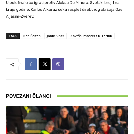
U polufinalu će igrati protiv Aleksa De Minora. Svetski broj 1 na
kraju godine, Karlos Alkaraz čeka rasplet direktnog okršaja Ože
Aljasim-Zverev.
TAGS
Ben Šelton
Janik Siner
Završni masters u Torinu
POVEZANI ČLANCI