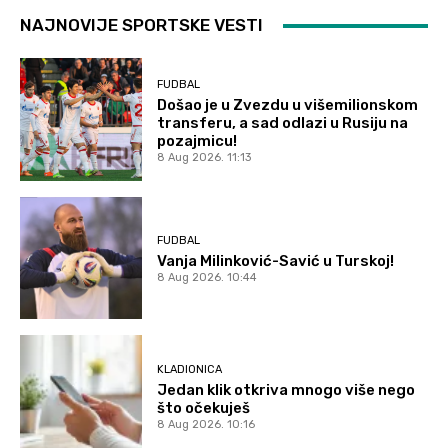
NAJNOVIJE SPORTSKE VESTI
FUDBAL
Došao je u Zvezdu u višemilionskom
transferu, a sad odlazi u Rusiju na
pozajmicu!
8 Aug 2026. 11:13
FUDBAL
Vanja Milinković-Savić u Turskoj!
8 Aug 2026. 10:44
KLADIONICA
Jedan klik otkriva mnogo više nego
što očekuješ
8 Aug 2026. 10:16