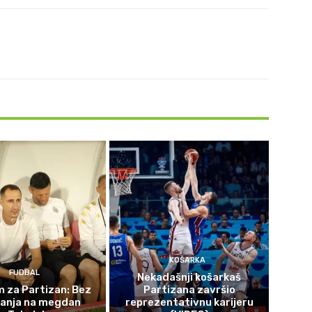
KOŠARKA
FUDBAL
Nekadašnji košarkaš
 za Partizan: Bez
Partizana završio
čanja na megdan
reprezentativnu karijeru