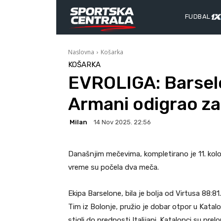
FUDBAL
Naslovna
Košarka
KOŠARKA
EVROLIGA: Barselo
Armani odigrao za
Milan
14 Nov 2025. 22:56
Današnjim mečevima, kompletirano je 11. kolo
vreme su počela dva meča.
Ekipa Barselone, bila je bolja od Virtusa 88:8
Tim iz Bolonje, pružio je dobar otpor u Katalo
stigli do prednosti Italijani. Katalonci su pre