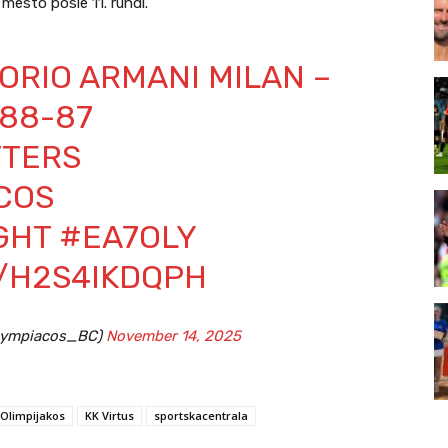
mesto posle 11. rundi.
ORIO ARMANI MILAN –
88-87
TERS
COS
GHT
#EA7OLY
M/H2S4IKDQPH
Olympiacos_BC)
November 14, 2025
 Olimpijakos
KK Virtus
sportskacentrala