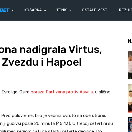
KOŠARKA
TENIS
OSTALE VESTI
REZULT
N
na nadigrala Virtus,
 Zvezdu i Hapoel
 Evrolige. Osim
poraza Partizana protiv Asvela,
u slično
1. Prvo poluvreme, bilo je veoma čvrsto sa obe strane.
niji gubivši posle 20 minuta (45:43). U trećoj četvrtini su
lomili meč serijom 13:0 na startu četvrte deonice. Do