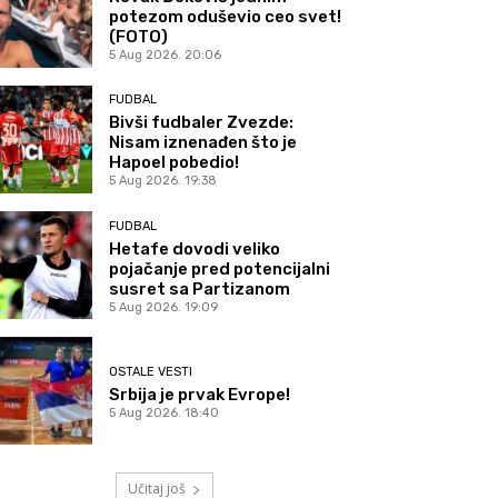
potezom oduševio ceo svet!
(FOTO)
5 Aug 2026. 20:06
FUDBAL
Bivši fudbaler Zvezde:
Nisam iznenađen što je
Hapoel pobedio!
5 Aug 2026. 19:38
FUDBAL
Hetafe dovodi veliko
pojačanje pred potencijalni
susret sa Partizanom
5 Aug 2026. 19:09
OSTALE VESTI
Srbija je prvak Evrope!
5 Aug 2026. 18:40
Učitaj još