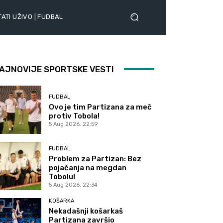
ATI UŽIVO | FUDBAL
AJNOVIJE SPORTSKE VESTI
FUDBAL
Ovo je tim Partizana za meč
protiv Tobola!
5 Aug 2026. 22:59
FUDBAL
Problem za Partizan: Bez
pojačanja na megdan
Tobolu!
5 Aug 2026. 22:34
KOŠARKA
Nekadašnji košarkaš
Partizana završio