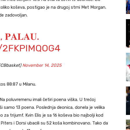
 toliko koševa, postigao je na drugoj strni Met Morgan.
de zadovoljan.
, 𝐏𝐀𝐋𝐀𝐔.
M/2FKPIMQOG4
FCBbasket)
November 14, 2025
os 88:87 u Milanu.
 Na poluvremenu imali četiri poena viška. U trećoj
vši samo 13 poena. Poslednja deonica, donela je velika
o za trijumf. Kvin Elis je sa 16 koševa bio najbolji kod
iters i Dorsi ubacili su 52 koša kombinovano. Tako da