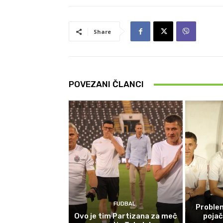
Share
POVEZANI ČLANCI
FUDBAL
Problem
Ovo je tim Partizana za meč
poja