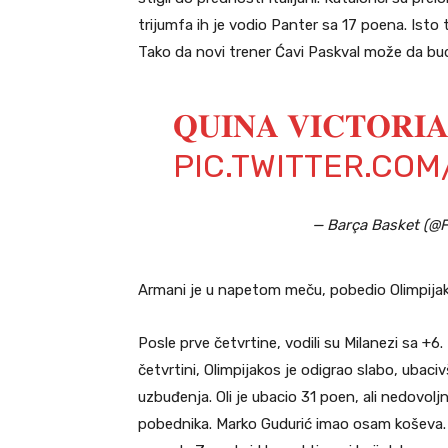
trijumfa ih je vodio Panter sa 17 poena. Isto
Tako da novi trener Ćavi Paskval može da bu
𝐐𝐔𝐈𝐍𝐀 𝐕𝐈𝐂𝐓𝐎̀𝐑𝐈
PIC.TWITTER.CO
— Barça Basket (@
Armani je u napetom meču, pobedio Olimpijak
Posle prve četvrtine, vodili su Milanezi sa +6.
četvrtini, Olimpijakos je odigrao slabo, ubaci
uzbuđenja. Oli je ubacio 31 poen, ali nedovoljn
pobednika. Marko Gudurić imao osam koševa. P