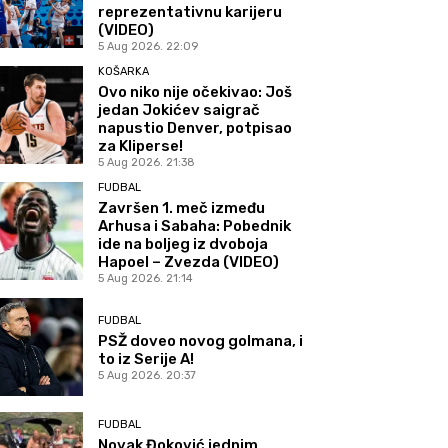
reprezentativnu karijeru
(VIDEO)
5 Aug 2026. 22:09
KOŠARKA
Ovo niko nije očekivao: Još
jedan Jokićev saigrač
napustio Denver, potpisao
za Kliperse!
5 Aug 2026. 21:38
FUDBAL
Završen 1. meč između
Arhusa i Sabaha: Pobednik
ide na boljeg iz dvoboja
Hapoel – Zvezda (VIDEO)
5 Aug 2026. 21:14
FUDBAL
PSŽ doveo novog golmana, i
to iz Serije A!
5 Aug 2026. 20:37
FUDBAL
Novak Đoković jednim