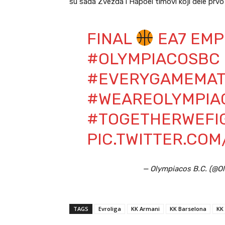
su sada Zvezda i Hapoel timovi koji dele prvo 
FINAL
EA7 EMP
#OLYMPIACOSBC
#EVERYGAMEMAT
#WEAREOLYMPIA
#TOGETHERWEFI
PIC.TWITTER.CO
— Olympiacos B.C. (@
TAGS
Evroliga
KK Armani
KK Barselona
KK