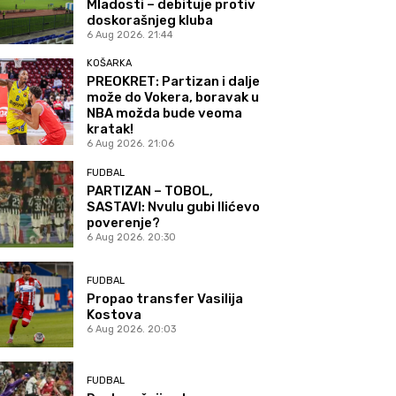
Mladosti – debituje protiv
doskorašnjeg kluba
6 Aug 2026. 21:44
KOŠARKA
PREOKRET: Partizan i dalje
može do Vokera, boravak u
NBA možda bude veoma
kratak!
6 Aug 2026. 21:06
FUDBAL
PARTIZAN – TOBOL,
SASTAVI: Nvulu gubi Ilićevo
poverenje?
6 Aug 2026. 20:30
FUDBAL
Propao transfer Vasilija
Kostova
6 Aug 2026. 20:03
FUDBAL