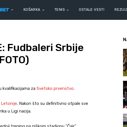
KOŠARKA
TENIS
OSTALE VESTI
REZULT
N
Fudbaleri Srbije
 (FOTO)
 u kvalifikacijama za
Svetsko prvenstvo.
u
Letonije
. Nakon što su definitivno otpale sve
a u Ligi nacija.
lednji trening na niškom stadionu “Čair”.