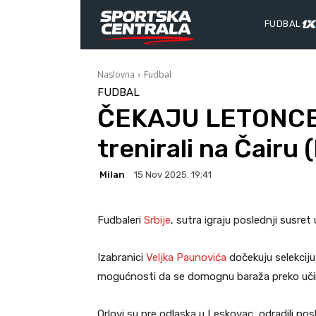
FUDBAL
Naslovna
Fudbal
FUDBAL
ČEKAJU LETONCE: 
trenirali na Čairu
Milan
15 Nov 2025. 19:41
Fudbaleri
Srbije
, sutra igraju poslednji susret
Izabranici
Veljka Paunovića
dočekuju selekcij
mogućnosti da se domognu baraža preko učink
Orlovi su pre odlaska u Leskovac, odradili pos