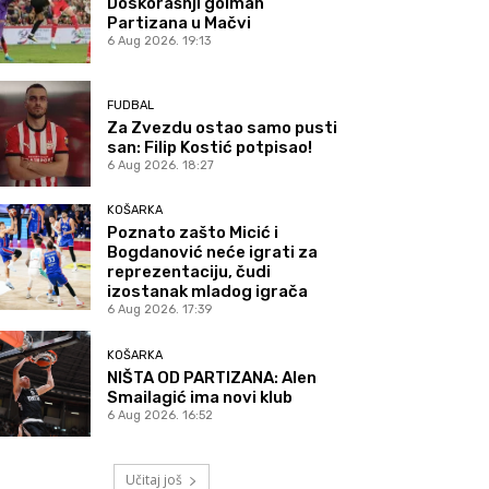
Doskorašnji golman
Partizana u Mačvi
6 Aug 2026. 19:13
FUDBAL
Za Zvezdu ostao samo pusti
san: Filip Kostić potpisao!
6 Aug 2026. 18:27
KOŠARKA
Poznato zašto Micić i
Bogdanović neće igrati za
reprezentaciju, čudi
izostanak mladog igrača
6 Aug 2026. 17:39
KOŠARKA
NIŠTA OD PARTIZANA: Alen
Smailagić ima novi klub
6 Aug 2026. 16:52
Učitaj još