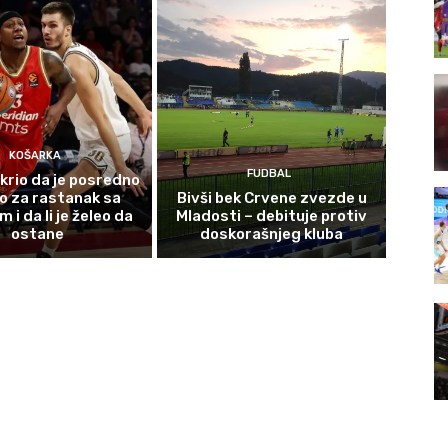
KOŠARKA
FUDBAL
krio da je posredno
o za rastanak sa
Bivši bek Crvene zvezde u
i da li je želeo da
Mladosti – debituje protiv
ostane
doskorašnjeg kluba