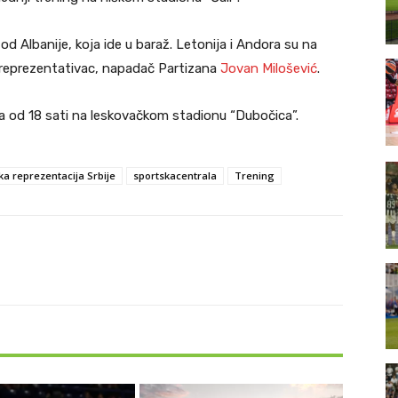
 od Albanije, koja ide u baraž. Letonija i Andora su na
i reprezentativac, napadač Partizana
Jovan Milošević
.
ra od 18 sati na leskovačkom stadionu “Dubočica”.
ka reprezentacija Srbije
sportskacentrala
Trening