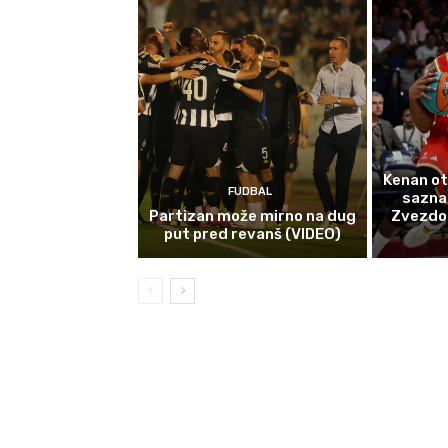
Kenan ot
FUDBAL
sazna
Partizan može mirno na dug
Zvezdom 
put pred revanš (VIDEO)