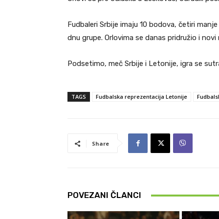
Fudbaleri Srbije imaju 10 bodova, četiri manje
dnu grupe. Orlovima se danas pridružio i nov
Podsetimo, meč Srbije i Letonije, igra se sut
TAGS
Fudbalska reprezentacija Letonije
Fudbals
Share
POVEZANI ČLANCI