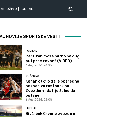
ATI UŽIVO | FUDBAL
AJNOVIJE SPORTSKE VESTI
FUDBAL
Partizan može mirno na dug
put pred revanš (VIDEO)
6 Aug 2026. 23:08
KOŠARKA
Kenan otkrio da je posredno
saznao za rastanak sa
Zvezdom i da li je želeo da
ostane
6 Aug 2026. 22:08
FUDBAL
Bivši bek Crvene zvezde u