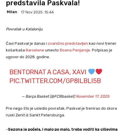
predstavila Paskvala!
Milan
17 Nov 2025. 15:44
Povratak u Kataloniju
Ćavi Paskval je danas i
zvanično predstavljen
kao novi trener
košarkaša
Barselone
umesto
Đoana Penjaroje.
Potpisao je
ugovor do 2028. godine.
BENTORNAT A CASA, XAVI
PIC.TWITTER.COM/GP8ILBLI5B
— Barça Basket (@FCBbasket)
November 17, 2025
Pre nego što je usledio povratak, Paskval je trenirao do skora
ruski Zenit iz Sankt Petersburga.
–
Sezona je počela, i malo po malo, treba voditi ka ciljevima