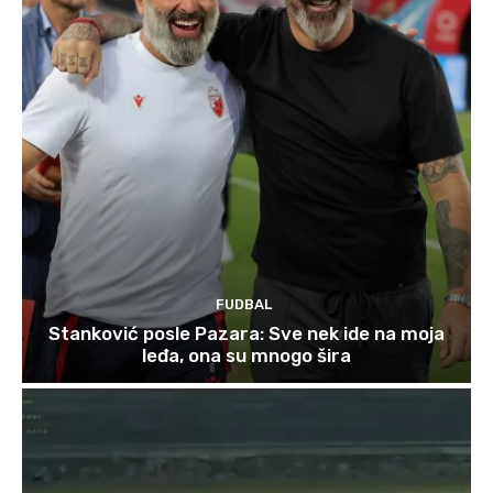
FUDBAL
Stanković posle Pazara: Sve nek ide na moja
leđa, ona su mnogo šira