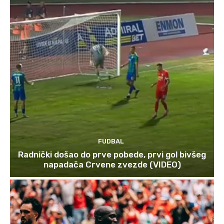
FUDBAL
Radnički došao do prve pobede, prvi gol bivšeg
napadača Crvene zvezde (VIDEO)