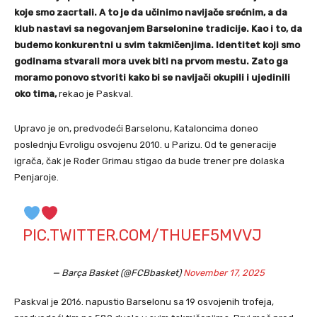
koje smo zacrtali. A to je da učinimo navijače srećnim, a da
klub nastavi sa negovanjem Barselonine tradicije. Kao i to, da
budemo konkurentni u svim takmičenjima. Identitet koji smo
godinama stvarali mora uvek biti na prvom mestu. Zato ga
moramo ponovo stvoriti kako bi se navijači okupili i ujedinili
oko tima,
rekao je Paskval.
Upravo je on, predvodeći Barselonu, Kataloncima doneo
poslednju Evroligu osvojenu 2010. u Parizu. Od te generacije
igrača, čak je Rođer Grimau stigao da bude trener pre dolaska
Penjaroje.
PIC.TWITTER.COM/THUEF5MVVJ
— Barça Basket (@FCBbasket)
November 17, 2025
Paskval je 2016. napustio Barselonu sa 19 osvojenih trofeja,