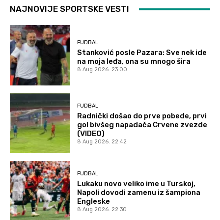
NAJNOVIJE SPORTSKE VESTI
FUDBAL
Stanković posle Pazara: Sve nek ide
na moja leđa, ona su mnogo šira
8 Aug 2026. 23:00
FUDBAL
Radnički došao do prve pobede, prvi
gol bivšeg napadača Crvene zvezde
(VIDEO)
8 Aug 2026. 22:42
FUDBAL
Lukaku novo veliko ime u Turskoj,
Napoli dovodi zamenu iz šampiona
Engleske
8 Aug 2026. 22:30