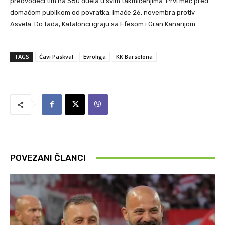
predvodeći tim na 580 duela u svim takmičenjima. Prvi meč pred
domaćom publikom od povratka, imaće 26. novembra protiv
Asvela. Do tada, Katalonci igraju sa Efesom i Gran Kanarijom.
TAGS
Ćavi Paskval
Evroliga
KK Barselona
POVEZANI ČLANCI