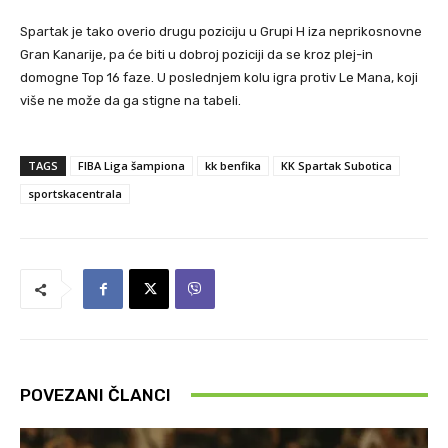
Spartak je tako overio drugu poziciju u Grupi H iza neprikosnovne
Gran Kanarije, pa će biti u dobroj poziciji da se kroz plej-in
domogne Top 16 faze. U poslednjem kolu igra protiv Le Mana, koji
više ne može da ga stigne na tabeli.
TAGS
FIBA Liga šampiona
kk benfika
KK Spartak Subotica
sportskacentrala
POVEZANI ČLANCI