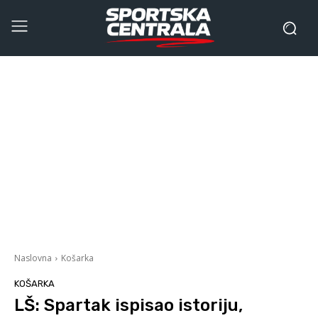
Naslovna
Košarka
KOŠARKA
LŠ: Spartak ispisao istoriju,