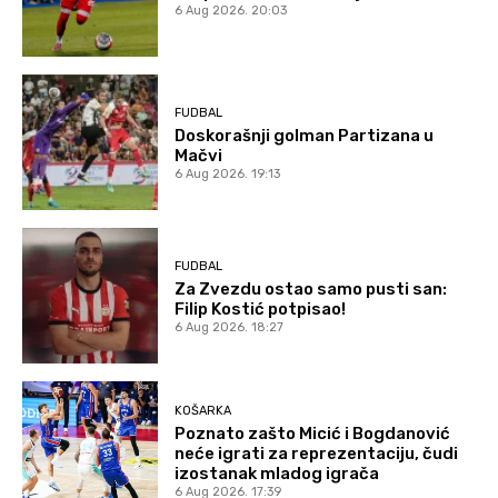
6 Aug 2026. 20:03
FUDBAL
Doskorašnji golman Partizana u
Mačvi
6 Aug 2026. 19:13
FUDBAL
Za Zvezdu ostao samo pusti san:
Filip Kostić potpisao!
6 Aug 2026. 18:27
KOŠARKA
Poznato zašto Micić i Bogdanović
neće igrati za reprezentaciju, čudi
izostanak mladog igrača
6 Aug 2026. 17:39