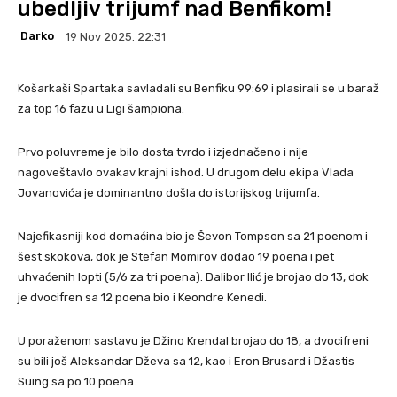
ubedljiv trijumf nad Benfikom!
Darko
19 Nov 2025. 22:31
Košarkaši Spartaka savladali su Benfiku 99:69 i plasirali se u baraž
za top 16 fazu u Ligi šampiona.
Prvo poluvreme je bilo dosta tvrdo i izjednačeno i nije
nagoveštavlo ovakav krajni ishod. U drugom delu ekipa Vlada
Jovanovića je dominantno došla do istorijskog trijumfa.
Najefikasniji kod domaćina bio je Ševon Tompson sa 21 poenom i
šest skokova, dok je Stefan Momirov dodao 19 poena i pet
uhvaćenih lopti (5/6 za tri poena). Dalibor Ilić je brojao do 13, dok
je dvocifren sa 12 poena bio i Keondre Kenedi.
U poraženom sastavu je Džino Krendal brojao do 18, a dvocifreni
su bili još Aleksandar Dževa sa 12, kao i Eron Brusard i Džastis
Suing sa po 10 poena.