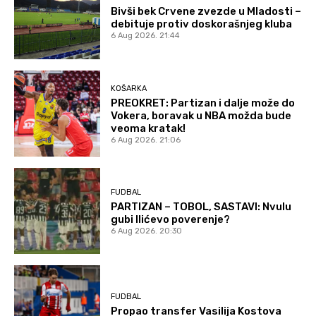
Bivši bek Crvene zvezde u Mladosti –
debituje protiv doskorašnjeg kluba
6 Aug 2026. 21:44
KOŠARKA
PREOKRET: Partizan i dalje može do
Vokera, boravak u NBA možda bude
veoma kratak!
6 Aug 2026. 21:06
FUDBAL
PARTIZAN – TOBOL, SASTAVI: Nvulu
gubi Ilićevo poverenje?
6 Aug 2026. 20:30
FUDBAL
Propao transfer Vasilija Kostova