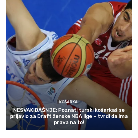
KOŠARKA
NESVAKIDAŠNJE: Poznati turski košarkaš se
prijavio za Draft ženske NBA lige – tvrdi da ima
prava na to!