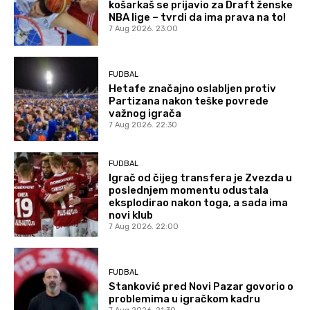
košarkaš se prijavio za Draft ženske
NBA lige – tvrdi da ima prava na to!
7 Aug 2026. 23:00
FUDBAL
Hetafe značajno oslabljen protiv
Partizana nakon teške povrede
važnog igrača
7 Aug 2026. 22:30
FUDBAL
Igrač od čijeg transfera je Zvezda u
poslednjem momentu odustala
eksplodirao nakon toga, a sada ima
novi klub
7 Aug 2026. 22:00
FUDBAL
Stanković pred Novi Pazar govorio o
problemima u igračkom kadru