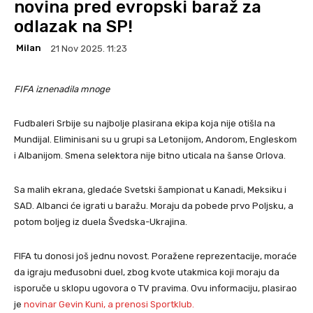
novina pred evropski baraž za
odlazak na SP!
Milan
21 Nov 2025. 11:23
FIFA iznenadila mnoge
Fudbaleri Srbije su najbolje plasirana ekipa koja nije otišla na
Mundijal. Eliminisani su u grupi sa Letonijom, Andorom, Engleskom
i Albanijom. Smena selektora nije bitno uticala na šanse Orlova.
Sa malih ekrana, gledaće Svetski šampionat u Kanadi, Meksiku i
SAD. Albanci će igrati u baražu. Moraju da pobede prvo Poljsku, a
potom boljeg iz duela Švedska-Ukrajina.
FIFA tu donosi još jednu novost. Poražene reprezentacije, moraće
da igraju međusobni duel, zbog kvote utakmica koji moraju da
isporuče u sklopu ugovora o TV pravima. Ovu informaciju, plasirao
je
novinar Gevin Kuni,
a prenosi Sportklub.