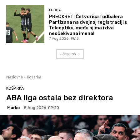
FUDBAL
PREOKRET: Četvorica fudbalera
Partizana na dvojnoj registraciji u
Teleoptiku, među njima i dva
neočekivana imena!
7 Aug 2026. 19:15
Učitaj još