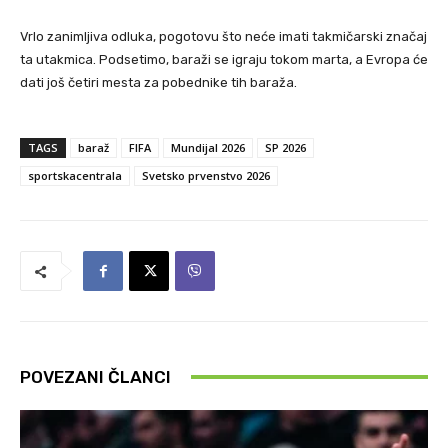
Vrlo zanimljiva odluka, pogotovu što neće imati takmičarski značaj
ta utakmica. Podsetimo, baraži se igraju tokom marta, a Evropa će
dati još četiri mesta za pobednike tih baraža.
TAGS
baraž
FIFA
Mundijal 2026
SP 2026
sportskacentrala
Svetsko prvenstvo 2026
POVEZANI ČLANCI