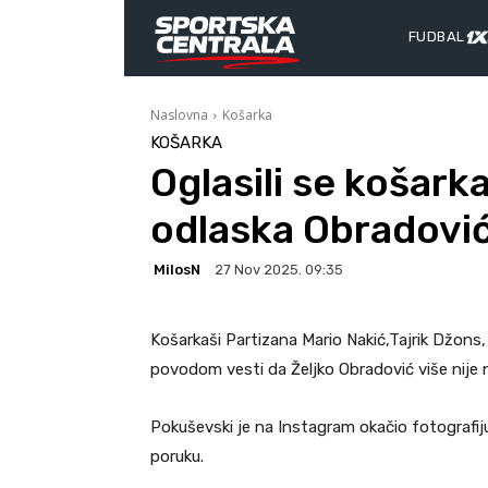
FUDBAL
Naslovna
Košarka
KOŠARKA
Oglasili se košark
odlaska Obradovi
MilosN
27 Nov 2025. 09:35
Košarkaši Partizana Mario Nakić,Tajrik Džons, 
povodom vesti da Željko Obradović više nije n
Pokuševski je na Instagram okačio fotografij
poruku.