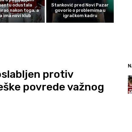
entu odustala
Stanković pred Novi Pazar
irao nakon toga, a
govorio o problemima u
a ima novi klub
igračkom kadru