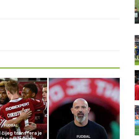
FUDBAL
 čijeg transfera je
FUDBAL
da u poslednjem