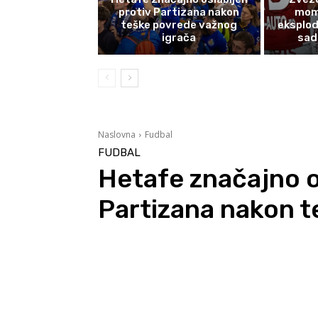
protiv Partizana nakon
mom
teške povrede važnog
eksplod
igrača
sad