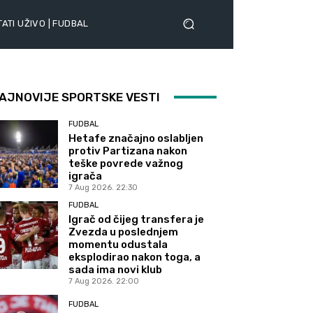
ATI UŽIVO | FUDBAL
AJNOVIJE SPORTSKE VESTI
FUDBAL
Hetafe značajno oslabljen
protiv Partizana nakon
teške povrede važnog
igrača
7 Aug 2026. 22:30
FUDBAL
Igrač od čijeg transfera je
Zvezda u poslednjem
momentu odustala
eksplodirao nakon toga, a
sada ima novi klub
7 Aug 2026. 22:00
FUDBAL