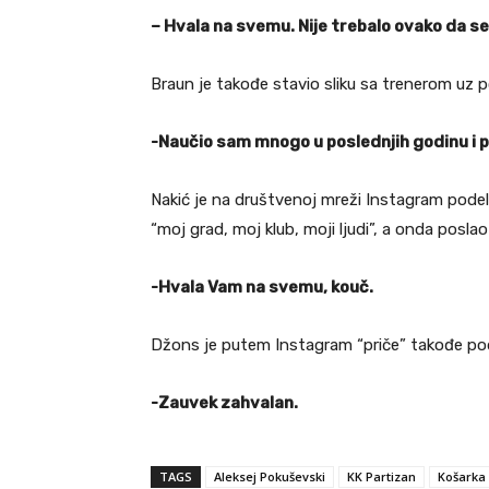
– Hvala na svemu. Nije trebalo ovako da se 
Braun je takođe stavio sliku sa trenerom uz 
-Naučio sam mnogo u poslednjih godinu i p
Nakić je na društvenoj mreži Instagram podeli
“moj grad, moj klub, moji ljudi”, a onda poslao
-Hvala Vam na svemu, kouč.
Džons je putem Instagram “priče” takođe pode
-Zauvek zahvalan.
TAGS
Aleksej Pokuševski
KK Partizan
Košarka