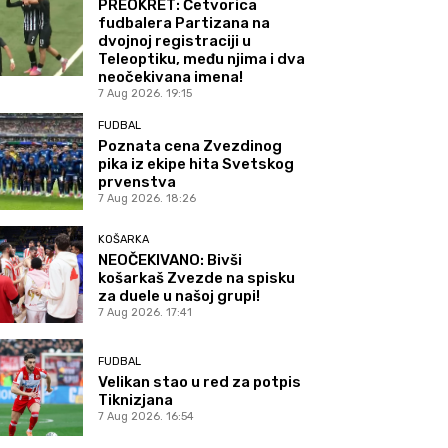
PREOKRET: Četvorica
fudbalera Partizana na
dvojnoj registraciji u
Teleoptiku, među njima i dva
neočekivana imena!
7 Aug 2026. 19:15
FUDBAL
Poznata cena Zvezdinog
pika iz ekipe hita Svetskog
prvenstva
7 Aug 2026. 18:26
KOŠARKA
NEOČEKIVANO: Bivši
košarkaš Zvezde na spisku
za duele u našoj grupi!
7 Aug 2026. 17:41
FUDBAL
Velikan stao u red za potpis
Tiknizjana
7 Aug 2026. 16:54