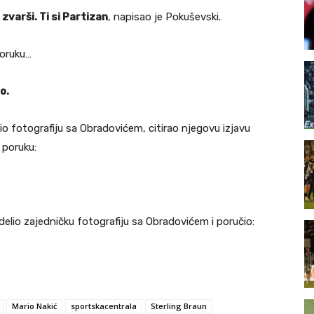
zvarši. Ti si Partizan
, napisao je Pokuševski.
poruku…
o.
o fotografiju sa Obradovićem, citirao njegovu izjavu
 poruku:
lio zajedničku fotografiju sa Obradovićem i poručio:
Mario Nakić
sportskacentrala
Sterling Braun