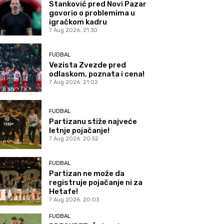
Stanković pred Novi Pazar
govorio o problemima u
igračkom kadru
7 Aug 2026. 21:30
FUDBAL
Vezista Zvezde pred
odlaskom, poznata i cena!
7 Aug 2026. 21:02
FUDBAL
Partizanu stiže najveće
letnje pojačanje!
7 Aug 2026. 20:52
FUDBAL
Partizan ne može da
registruje pojačanje ni za
Hetafe!
7 Aug 2026. 20:03
FUDBAL