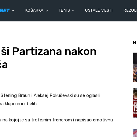
KOŠARKA
TENIS
OSTALE VESTI
REZULT
N
aši Partizana nakon
ća
Sterling Braun i Aleksej Pokuševski su se oglasili
a klupi crno-belih.
u na kojoj je sa trofejnim trenerom i napisao emotivnu