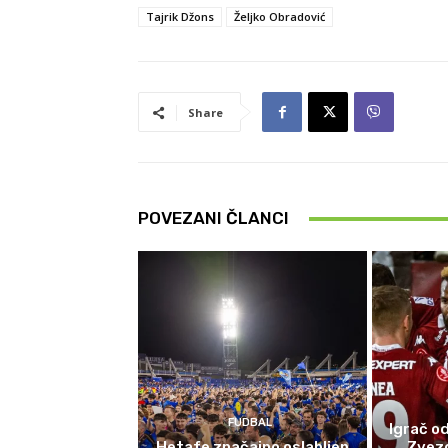
Tajrik Džons
Željko Obradović
Share
POVEZANI ČLANCI
FUDBAL
Igrač od
Hetafe značajno oslabljen
Zvez